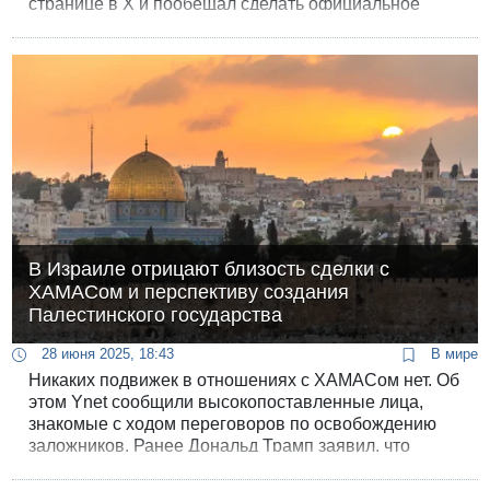
странице в X и пообещал сделать официальное
заявление на Генеральной ассамблеи ООН в
сентябре.
В Израиле отрицают близость сделки с
ХАМАСом и перспективу создания
Палестинского государства
28 июня 2025, 18:43
В мире
Никаких подвижек в отношениях с ХАМАСом нет. Об
этом Ynet сообщили высокопоставленные лица,
знакомые с ходом переговоров по освобождению
заложников. Ранее Дональд Трамп заявил, что
перемирие может быть достигнуто уже на
следующей неделе.