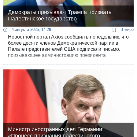
Демократы призывают Трампа признать
Палестинское государство
4 августа 2025, 14:28
В мире
Новостной портал Axios сообщил в понедельник, что
более десяти членов Демократической партии в
Палате представителей США подписали письмо,
призывающее администрацию президента
Дональда Трампа признать государство Палестина.
Министр иностранных дел Германии:
«Процесс признания палестинского