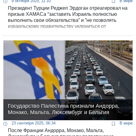
9 октября 2025, 11:10
В мире
Президент Турции Реджеп Эрдоган отреагировал на
призыв ХАМАСа “заставить Израиль полностью
выполнить свои обязательства” и ”не позволять
израильскому правительству уклониться от
выполнения достигнутых договоренностей или
затягивать их". Сегодня утром Эрдоган заявил,
выступая перед прессой: “Турция будет
внимательно следить за строгим выполнением
соглашения и продолжит вносить свой вклад в этот
процесс”.
Государство Палестина признали Андорра,
Монако, Мальта, Люксембург и Бельгия
23 сентября 2025, 06:34
В мире
После Франции Андорра, Монако, Мальта,