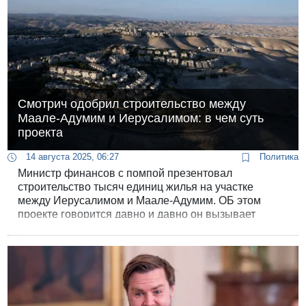
Смотрич одобрил строительство между
Маале-Адумим и Иерусалимом: в чем суть
проекта
14 августа 2025, 06:27
Политика
Министр финансов с помпой презентовал
строительство тысяч единиц жилья на участке
между Иерусалимом и Маале-Адумим. ОБ этом
проекте говорится давно и давно он вызывает
возражения во всем мире.