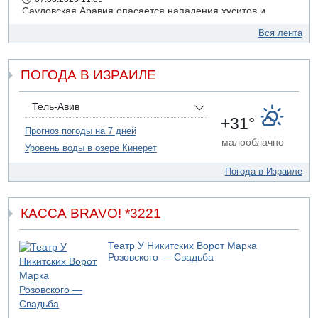
Саудовская Аравия опасается нападения хуситов и
иракских ополченцев
Вся лента
07.08.2026 08:29
В Бат-Яме утонул мужчина
ПОГОДА В ИЗРАИЛЕ
07.08.2026 08:29
Стрельба в школе Таиланда
07.08.2026 06:47
Тель-Авив
Недалеко от Бейт-Шемеша погиб велосипедист
+31°
Прогноз погоды на 7 дней
07.08.2026 06:24
малооблачно
Уровень воды в озере Кинерет
Саудовская Аравия сообщает о нападении хуситов
Погода в Израиле
КАССА BRAVO! *3221
Театр У Никитских Ворот Марка
Розовского — Свадьба