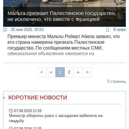
Мальта признает Палестинское государство,
не исключено, что вместе с Францией
25 мая 2025, 20:53
В мире
Премьер-министр Мальты Роберт Абела заявил, что
его страна намерена признать Палестинское
государство. По сообщениям местных СМИ,
официальное объявление ожидается на
международной конференции, которую организуют
Франция и Саудовская Аравия в штаб-квартире
ООН в Нью-Йорке с 17 по 20 июня.
<
«
1
2
»
>
2 страниц
КОРОТКИЕ НОВОСТИ
07.08.2026 11:55
Министр обороны ушел с заседания кабинета на
свадьбу
07.08.2026 11:05