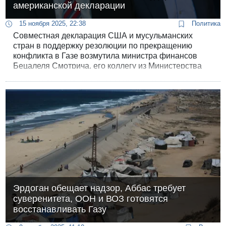
американской декларации
15 ноября 2025, 22:38
Политика
Совместная декларация США и мусульманских
стран в поддержку резолюции по прекращению
конфликта в Газе возмутила министра финансов
Бецалеля Смотрича, его коллегу из Министерства
национальной безопасности Итамара Бен-Гвира и
поселенцев из Совета Иудеи и Самарии. Им не
понравилось то, что в документе фигурирует
“палестинское государство”.
Эрдоган обещает надзор, Аббас требует
суверенитета, ООН и ВОЗ готовятся
восстанавливать Газу