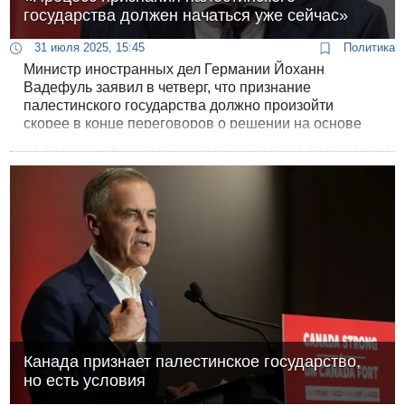
государства должен начаться уже сейчас»
31 июля 2025, 15:45
Политика
Министр иностранных дел Германии Йоханн
Вадефуль заявил в четверг, что признание
палестинского государства должно произойти
скорее в конце переговоров о решении на основе
двух государств, но этот процесс “должен начаться
уже сейчас”. Он предостерег Израиль, что Германия
отреагирует на «односторонние шаги», имея в виду
возможность аннексии Западного берега.
Канада признает палестинское государство,
но есть условия