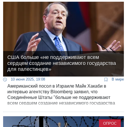
США больше «не поддерживают всем
сердцем создание независимого государства
для палестинцев»
10 июня 2025, 19:08
В мире
Американский посол в Израиле Майк Хакаби в
интервью агентству Bloomberg заявил, что
Соединённые Штаты "больше не поддерживают
всем сердцем создание независимого государства
для палестинцев". Хакаби отметил, что такая страна
может и будет создана, но в другом месте региона,
не на территории Иудеи и Самарии.
ОПРОС