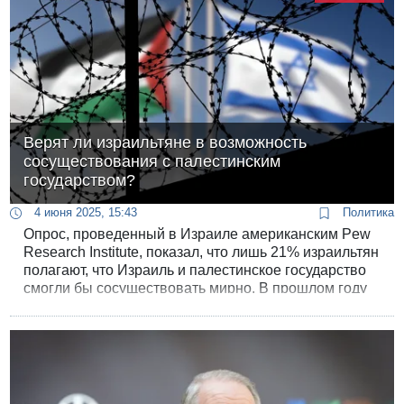
Верят ли израильтяне в возможность
сосуществования с палестинским
государством?
4 июня 2025, 15:43
Политика
Опрос, проведенный в Израиле американским Pew
Research Institute, показал, что лишь 21% израильтян
полагают, что Израиль и палестинское государство
смогли бы сосуществовать мирно. В прошлом году
таких оптимистов было 26%, а в 2013 году их было
50%.