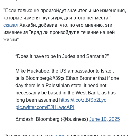
"Если только не произойдут значительные изменения,
которые изменят культуру, для этого нет места," —
сказал
Хакаби, добавив, что, по его мнению, эти
изменения "вряд ли произойдут в течение нашей
жизни".
“Does it have to be in Judea and Samaria?”
Mike Huckabee, the US ambassador to Israel,
tells Bloomberg&#39;s Ethan Bronner that if one
day there is a Palestinian state, it need not
necessarily be based in the West Bank, as has
long been assumed
https://t.co/ztBtSo2Lyc
pic.twitter.com/EJHLwtcAPl
&mdash; Bloomberg (@business)
June 10, 2025
По словам посла,
создание
палестинского государства