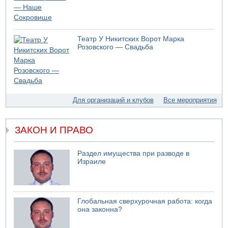
05.08.2026 10:19
Хуситы сообщают об атаке по Саудовскому танкеру
05.08.2026 10:16
Театр У Никитских Ворот Марка
Левые активисты пытались ворваться в офис
Розовского — Свадьба
"Религиозного сионизма"
05.08.2026 06:42
В Дубае поднимается дым над портом
05.08.2026 06:41
Еще один меморандум для Ирана
Для организаций и клубов
Все мероприятия
ЗАКОН И ПРАВО
Раздел имущества при разводе в
Израиле
Глобальная сверхурочная работа: когда
она законна?