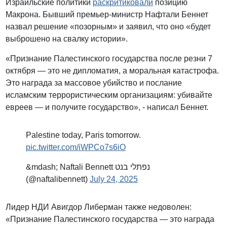
Израильские политики
раскритиковали
позицию
Макрона. Бывший премьер-министр Нафтали Беннет
назвал решение «позорным» и заявил, что оно «будет
выброшено на свалку истории».
«Признание Палестинского государства после резни 7
октября — это не дипломатия, а моральная катастрофа.
Это награда за массовое убийство и послание
исламским террористическим организациям: убивайте
евреев — и получите государство», - написал Беннет.
Palestine today, Paris tomorrow.
pic.twitter.com/iWPCo7s6iO
&mdash; Naftali Bennett נפתלי בנט
(@naftalibennett)
July 24, 2025
Лидер НДИ Авигдор Либерман также недоволен:
«Признание Палестинского государства — это награда