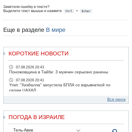
Заметили ошибку в тексте?
Выделите текст мышью и нажмите
+
Ctrl
Enter
Еще в разделе
В мире
КОРОТКИЕ НОВОСТИ
07.08.2026 20:43
Поножовщина в Тайбе: 3 мужчин серьезно ранены
07.08.2026 20:41
Ynet: "Хизбалла" запустила БПЛА со взрывчаткой по
силам ЦАХАЛ
07.08.2026 19:16
Вся лента
ДТП в Ашдоде: тяжело ранены двое маленьких детей
07.08.2026 19:14
ПОГОДА В ИЗРАИЛЕ
Скончался водитель, врезавшийся в стену в
Иерусалиме
07.08.2026 17:57
Тель-Авив