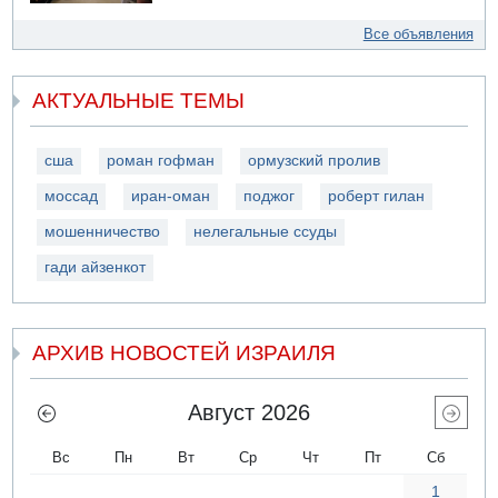
Все объявления
АКТУАЛЬНЫЕ ТЕМЫ
сша
роман гофман
ормузский пролив
моссад
иран-оман
поджог
роберт гилан
мошенничество
нелегальные ссуды
гади айзенкот
АРХИВ НОВОСТЕЙ ИЗРАИЛЯ
Август 2026
Вс
Пн
Вт
Ср
Чт
Пт
Сб
1