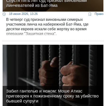
Спустя пять лет суд признал виновными
линчевателей из Бат-Яма
18 июня 2026, 13:26
Право
В четверг суд признал виновными семерых
участников линча на набережной Бат-Яма, где
десятки евреев искали себе жертву во время
операции "Защитная стена".
Забил гантелью и ножом: Моше Атиас
приговорен к пожизненному сроку за убийство
бывшей супруги