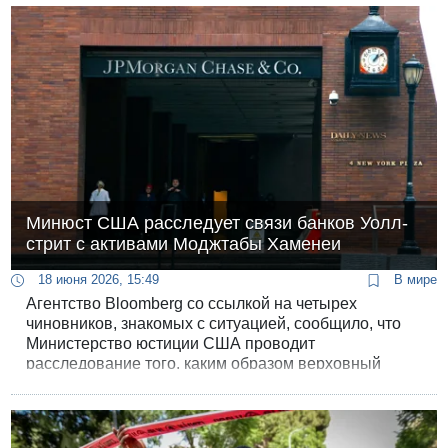
Минюст США расследует связи банков Уолл-
стрит с активами Моджтабы Хаменеи
18 июня 2026, 15:49
В мире
Агентство Bloomberg со ссылкой на четырех
чиновников, знакомых с ситуацией, сообщило, что
Министерство юстиции США проводит
расследование того, каким образом верховный
лидер Ирана Моджтаба Хаменеи сумел
сформировать масштабный глобальный
инвестиционный портфель, связанный с банками
Уолл-стрит.