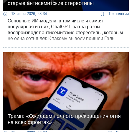
старые антисемитские стереотипы
18 июня 2026, 23:34
Технологии
Основные ИИ-модели, в том числе и самая
популярная из них, ChatGPT, раз за разом
воспроизводят антисемитские стереотипы, которым
не одна сотня лет. К такому выводу пришли Галь
Гутман из Университета имени Бен-Гуриона и
Михаэль Гилад из Тель-Авивского университета.
Трамп: «Ожидаем полного прекращения огня
на всех фронтах»