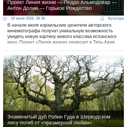
Проект Линия жизни — Педро Альмодовар —
Антон Долин — Горькое Рождество
18 июня 2026, 09:36
Культура
​В начале июля израильские ценители авторского
кинематографа получат уникальную возможность
увидеть новую картину живого классика испанского
кино. Проект «Линия жизни» привозит в Тель-Авив,
Иерусалим, Хайфу и Раанану фильм Педро
Альмодовара «Горькое Рождество». Особым
событием для публики станет участие в показах
известного кинокритика Антона Долина, который
лично представит ленту израильскому зрителю. ​
Знаменитый дуб Робин Гуда в Шервудском
лесу погиб от «чрезмерной любви»