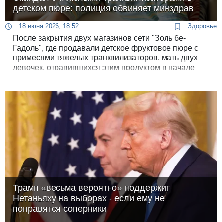
детском пюре: полиция обвиняет минздрав
18 июня 2026, 18:52
Здоровье
После закрытия двух магазинов сети "Золь бе-
Гадоль", где продавали детское фруктовое пюре с
примесями тяжелых транквилизаторов, мать двух
девочек, отравившихся этим продуктом в начале
мая, обвинила полицию в бездействии. А полиция в
ответ обвинила минздрав.
Трамп «весьма вероятно» поддержит
Нетаньяху на выборах - если ему не
понравятся соперники