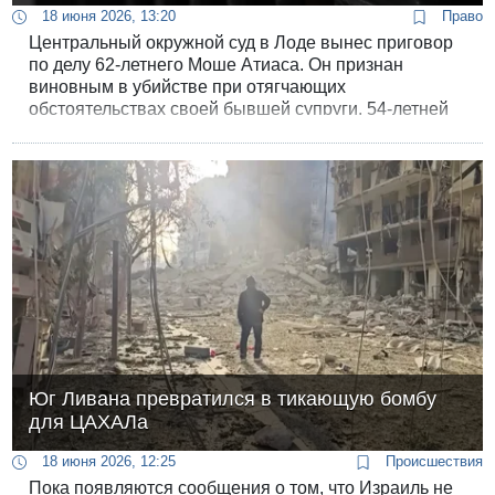
18 июня 2026, 13:20
Право
Центральный окружной суд в Лоде вынес приговор
по делу 62-летнего Моше Атиаса. Он признан
виновным в убийстве при отягчающих
обстоятельствах своей бывшей супруги, 54-летней
Сигалит Брахи, а также в умышленном создании
угрозы жизни на дороге.
Юг Ливана превратился в тикающую бомбу
для ЦАХАЛа
18 июня 2026, 12:25
Происшествия
Пока появляются сообщения о том, что Израиль не