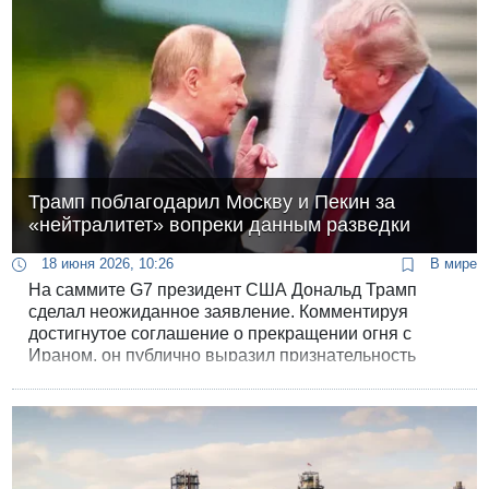
Трамп поблагодарил Москву и Пекин за
«нейтралитет» вопреки данным разведки
18 июня 2026, 10:26
В мире
На саммите G7 президент США Дональд Трамп
сделал неожиданное заявление. Комментируя
достигнутое соглашение о прекращении огня с
Ираном, он публично выразил признательность
лидерам России и Китая за то, что они якобы
сохраняли полный нейтралитет во время горячей
фазы конфликта. Однако аналитические отчеты и
расследования ведущих англоязычных СМИ рисуют
совершенно иную картину: Москва и Пекин не
вступали в войну открыто, но обеспечили Тегерану