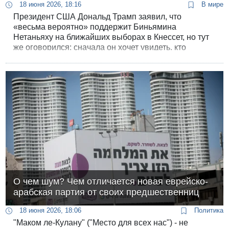
18 июня 2026, 18:16
В мире
Президент США Дональд Трамп заявил, что
«весьма вероятно» поддержит Биньямина
Нетаньяху на ближайших выборах в Кнессет, но тут
же оговорился: сначала он хочет увидеть, кто
выйдет против нынешнего премьера. Это сильно
отличается от явной поддержки, которую Трамп
демонстрировал ранее.
О чем шум? Чем отличается новая еврейско-
арабская партия от своих предшественниц
18 июня 2026, 18:06
Политика
"Маком ле-Кулану" ("Место для всех нас") - не