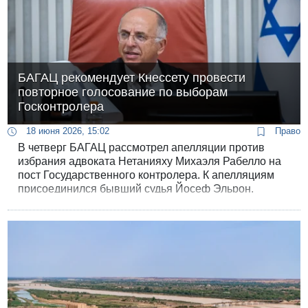
БАГАЦ рекомендует Кнессету провести
повторное голосование по выборам
Госконтролера
18 июня 2026, 15:02
Право
В четверг БАГАЦ рассмотрел апелляции против
избрания адвоката Нетанияху Михаэля Рабелло на
пост Государственного контролера. К апелляциям
присоединился бывший судья Йосеф Эльрон,
который имел поддержку многих ликудников и
считался наиболее вероятным победителем
выборов.