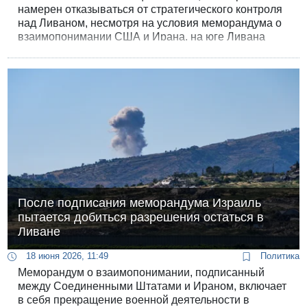
намерен отказываться от стратегического контроля
над Ливаном, несмотря на условия меморандума о
взаимопонимании США и Ирана, на юге Ливана
назревает критическая ситуация: тысячи
вынужденных переселенцев начали массово
возвращаться в свои дома. Это привело к
постоянным и опасным ситуациям между
гражданским населением и израильскими
военнослужащими. Сами солдаты признаются, что
командование не дает им четких руководств к
действию.
После подписания меморандума Израиль
пытается добиться разрешения остаться в
Ливане
18 июня 2026, 11:49
Политика
Меморандум о взаимопонимании, подписанный
между Соединенными Штатами и Ираном, включает
в себя прекращение военной деятельности в