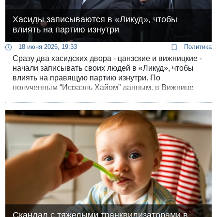
Хасиды записываются в «Ликуд», чтобы
влиять на партию изнутри
18 июня 2026, 19:33
Политика
Сразу два хасидских двора - цанзские и вижницкие -
начали записывать своих людей в «Ликуд», чтобы
влиять на правящую партию изнутри. По
полученным “Исраэль Хайом” данным, в Вижнице
членство уже оформили около 400 человек, в Цанзе
- примерно 300.
Скандал с тяжелыми транквилизаторами в