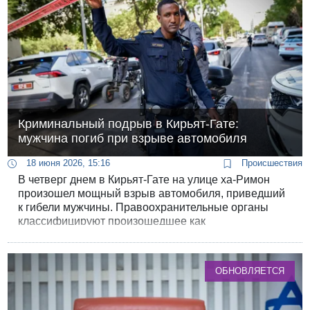
Криминальный подрыв в Кирьят-Гате:
мужчина погиб при взрыве автомобиля
18 июня 2026, 15:16
Происшествия
В четверг днем в Кирьят-Гате на улице ха-Римон
произошел мощный взрыв автомобиля, приведший
к гибели мужчины. Правоохранительные органы
классифицируют произошедшее как
преднамеренное убийство. К месту инцидента были
стянуты оперативные силы полиции, включая
экспертов-криминалистов и саперов.
ОБНОВЛЯЕТСЯ