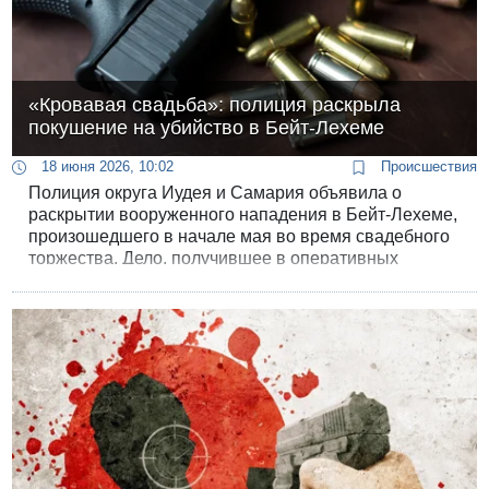
«Кровавая свадьба»: полиция раскрыла
покушение на убийство в Бейт-Лехеме
18 июня 2026, 10:02
Происшествия
Полиция округа Иудея и Самария объявила о
раскрытии вооруженного нападения в Бейт-Лехеме,
произошедшего в начале мая во время свадебного
торжества. Дело, получившее в оперативных
сводках название «Кровавая свадьба», близится к
суду: против двух задержанных в ближайшие дни
будет подано обвинительное заключение.