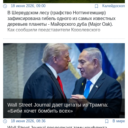
18 июня 2026, 09:00
Калейдоскоп
В Шервудском лесу (графство Ноттингемшир)
зафиксирована гибель одного из самых известных
деревьев планеты - Майорского дуба (Major Oak).
Как сообщили представители Королевского
общества защиты птиц (RSPB), нынешней весной
этот 1200-летний исполин впервые за свою
многовековую историю не смог выпустить ни одного
зеленого листа. Эксперты-лесоводы пришли к
печальному выводу: дерево, пережившее смену
исторических эпох, династий и климатических
циклов, угасло под воздействием антропогенного
фактора, став жертвой собственной популярности.
Wall Street Journal дает цитаты из Трампа:
«Биби хочет бомбить всех»
18 июня 2026, 08:36
В мире
Wall Street Journal продолжает тему конфликта