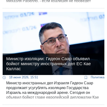
Михаэля Рабелло, - если коалиция не проведёт
закон о субсидиях на детские сады для семей
аврехов. Об этом пишет Walla со ссылкой на
источники в партиях.
Министр изоляции: Гидеон Саар объявил
бойкот министру иностранных дел ЕС Кае
Каллас
18 июня 2026, 15:51
Политика
Министр иностранных дел Израиля Гидеон Саар
продолжает усугублять изоляцию Государства
Израиль на международной арене. Сегодня он
объявил бойкот главе европейской дипломатии Кае
Каллас из-за ее высказываний об Израиле в
конфиденциальных беседах.