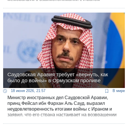
провалом и требуют объяснить, что США получили
взамен - за снятие санкций и открытие Ормузского
пролива.
Саудовская Аравия требует «вернуть, как
было до войны» в Ормузском проливе
18 июня 2026, 21:57
В мире
Министр иностранных дел Саудовской Аравии,
принц Фейсал ибн Фархан Аль Сауд. выразил
неудовлетворенность итогами войны с Ираном и
заявил, что его страна настаивает на возвращении
статуса Ормузского пролива к довоенному
состоянию.