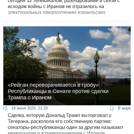
сегодня 12 телеканалом, разочарование в связи с
исходом войны с Ираном не отразилось на
электоральных предпочтениях израильских
избирателей.
«Рейган переворачивается в гробу»:
Республиканцы в Сенате против сделки
Трампа с Ираном
18 июня 2026, 22:29
В мире
Сделка, которую Дональд Трамп выторговал у
Тегерана, расколола его собственную партию:
сенаторы-республиканцы один за другим называют
меморандум о взаимопонимании с Ираном