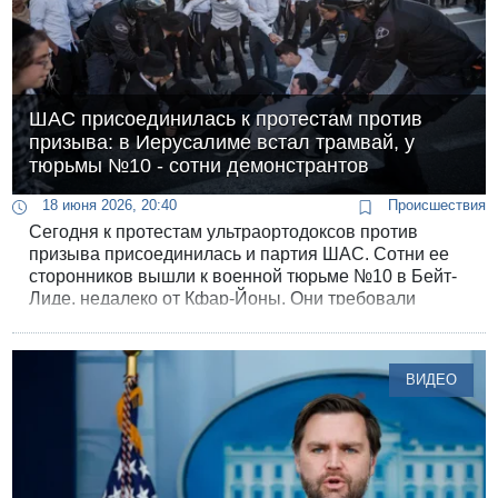
ШАС присоединилась к протестам против
призыва: в Иерусалиме встал трамвай, у
тюрьмы №10 - сотни демонстрантов
18 июня 2026, 20:40
Происшествия
Сегодня к протестам ультраортодоксов против
призыва присоединилась и партия ШАС. Сотни ее
сторонников вышли к военной тюрьме №10 в Бейт-
Лиде, недалеко от Кфар-Йоны. Они требовали
освободить арестованных на этой неделе
уклонистов.
ВИДЕО