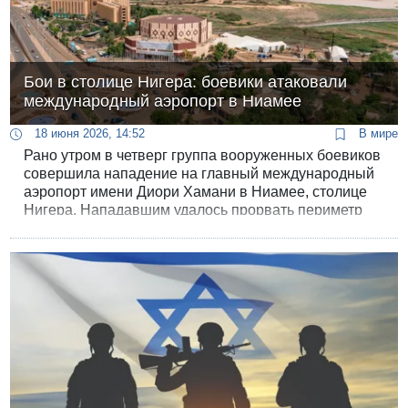
Бои в столице Нигера: боевики атаковали
международный аэропорт в Ниамее
18 июня 2026, 14:52
В мире
Рано утром в четверг группа вооруженных боевиков
совершила нападение на главный международный
аэропорт имени Диори Хамани в Ниамее, столице
Нигера. Нападавшим удалось прорвать периметр
безопасности и проникнуть на территорию объекта,
что привело к затяжной перестрелке и серии
взрывов. По словам очевидцев, первые выстрелы
раздались около шести утра по местному времени в
районе центрального входа, а активные боевые
действия продолжались около двух часов.