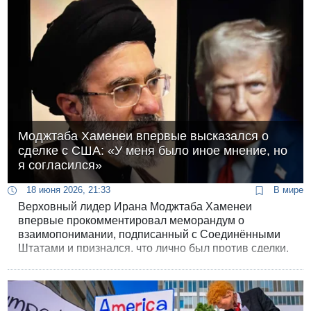
Моджтаба Хаменеи впервые высказался о
сделке с США: «У меня было иное мнение, но
я согласился»
18 июня 2026, 21:33
В мире
Верховный лидер Ирана Моджтаба Хаменеи
впервые прокомментировал меморандум о
взаимопонимании, подписанный с Соединёнными
Штатами и признался, что лично был против сделки,
но в итоге дал на неё согласие. Его обращение, как
и прежде, было опубликовано в письменном виде,
без видео и фотографий.