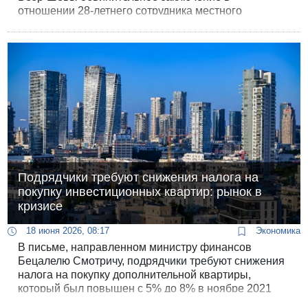
отношении 28-летнего сотрудника местного
отделения полиции Ошера Амара. Мужчина
обвиняется в нападении и систематических угрозах
расправой в адрес 24-летней сотрудницы того же
участка, проходящей там срочную службу.
Потерпевшая на протяжении нескольких лет
состояла с обвиняемым в близких отношениях.
Подрядчики требуют снижения налога на
покупку инвестиционных квартир: рынок в
кризисе
18 июня 2026, 08:17
Экономика
В письме, направленном министру финансов
Бецалелю Смотричу, подрядчики требуют снижения
налога на покупку дополнительной квартиры,
который был повышен с 5% до 8% в ноябре 2021
года.