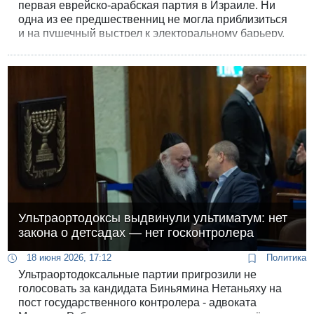
первая еврейско-арабская партия в Израиле. Ни
одна из ее предшественниц не могла приблизиться
и на пушечный выстрел к электоральному барьеру.
Чем отличается новая партия Алона-Ли Грина и
Рулы Дауд?
Ультраортодоксы выдвинули ультиматум: нет
закона о детсадах — нет госконтролера
18 июня 2026, 17:12
Политика
Ультраортодоксальные партии пригрозили не
голосовать за кандидата Биньямина Нетаньяху на
пост государственного контролера - адвоката