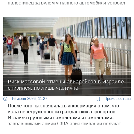
палестинец за рулем угнанного автомобиля устроил
опасную хаотичную езду, протаранил несколько
машин и заграждения, после чего по нему открыли
огонь и задержали. Данный инцидент был
зафиксирован на видео, и кадры произошедшего
быстро распространились в социальных сетях.
Риск массовой отмены авиарейсов в Израиле
снизился, но лишь частично
16 июня 2026, 11:27
Происшествия
После того, как появилась информация о том, что
из-за перегруженности гражданских аэропортов
Израиля грузовыми самолетами и самолетами-
заправщиками армии США авиакомпании получат
разрешение начать отмену летних рейсов, сегодня