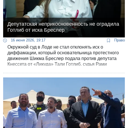
Депутатская неприкосновенность не оградила
Готлиб от иска Бреслер
16 июня 2026, 19:17
Право
Окружной суд в Лоде не стал отклонять иск о
диффамации, который основательница протестного
движения Шикма Бреслер подала против депутата
Кнессета от «Ликуда» Тали Готлиб. судья Рами
Хаймович признал, что только на часть
высказываний депутата распространяется
депутатская неприкосновенность.