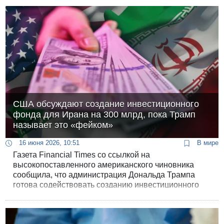
утром издание Ynet сообщило, что письмо с
разрешением не было отправлено, поскольку
Управление аэропортов достигло прогресса в
освобождении аэропортов от части американских
самолетов. Однако радоваться рано.
США обсуждают создание инвестиционного
фонда для Ирана на 300 млрд, пока Трамп
называет это «фейком»
16 июня 2026, 10:51
В мире
Газета Financial Times со ссылкой на
высокопоставленного американского чиновника
сообщила, что администрация Дональда Трампа
готова содействовать созданию инвестиционного
фонда для Ирана в размере 300 миллиардов
долларов, если Исламская Республика согласится
на окончательное соглашение по своей ядерной