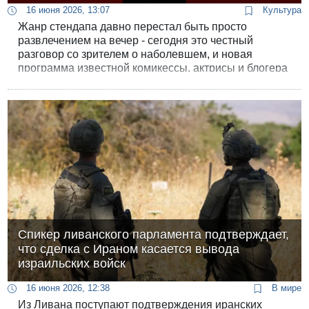
16 июня 2026, 13:07
Культура
Жанр стендапа давно перестал быть просто
развлечением на вечер - сегодня это честный
разговор со зрителем о наболевшем, и новая
программа известной комикессы, актрисы и блогера
Валерии Яковлевой - яркое тому подтверждение. Ее
концерт под терапевтическим названием
«Расслабься, так у всех» обещает стать не просто
порцией качественного юмора, а настоящим
противоядием от экзистенциальных кризисов.
Спикер ливанского парламента подтверждает,
что сделка с Ираном касается вывода
израильских войск
16 июня 2026, 12:38
В мире
Из Ливана поступают подтверждения иранских