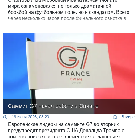
мира ознаменовался не только драматичной
борьбой на футбольном поле, но и скандалом. Всего
через несколько часов после финального свистка в
игре против Новой Зеландии, которая завершилась
со счетом 2:2, иранской делегации в ультимативной
форме приказали немедленно покинуть территорию
США и вернуться на свою тренировочную базу в
мексиканской Тихуане.
Саммит G7 начал работу в Эвиане
16 июня 2026, 08:20
В мире
Европейские лидеры на саммите G7 во вторник
предупредят президента США Дональда Трампа о
том, что поверхностное временное соглашение с