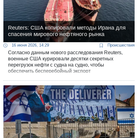
Reuters: США копировали методы Ирана для
спасения мирового нефтяного рынка
16 июня 2026, 14:29
Происшествия
Согласно данным нового расследования Reuters,
военные США курировали десятки секретных
перегрузок нефти с судна на судно, чтобы
обеспечить бесперебойный экспорт
энергоносителей из Персидского залива. В
операции использовались воздушные и морские
беспилотники, а также вертолеты для
сопровождения конвоев к ожидающим танкерам.