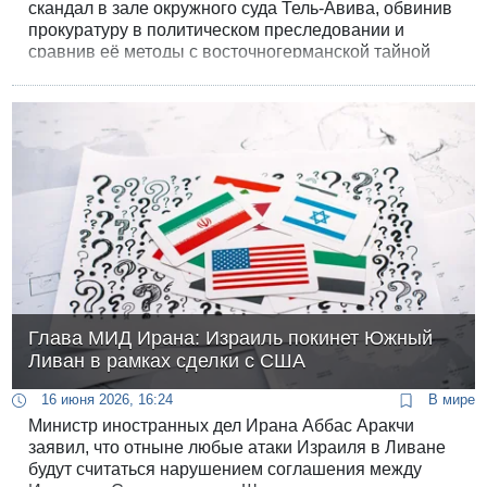
скандал в зале окружного суда Тель-Авива, обвинив
прокуратуру в политическом преследовании и
сравнив её методы с восточногерманской тайной
полицией «Штази». Глава правительства стучал
кулаком по столу и не реагировал на повторные
просьбы судей говорить тише.
Глава МИД Ирана: Израиль покинет Южный
Ливан в рамках сделки с США
16 июня 2026, 16:24
В мире
Министр иностранных дел Ирана Аббас Аракчи
заявил, что отныне любые атаки Израиля в Ливане
будут считаться нарушением соглашения между