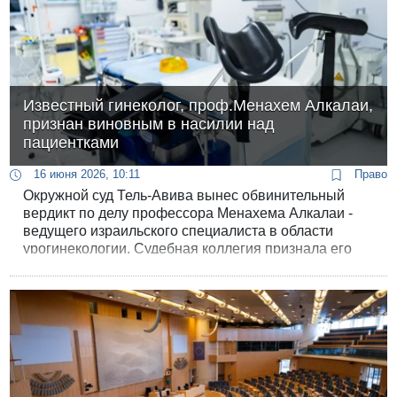
Известный гинеколог, проф.Менахем Алкалаи,
признан виновным в насилии над
пациентками
16 июня 2026, 10:11
Право
Окружной суд Тель-Авива вынес обвинительный
вердикт по делу профессора Менахема Алкалаи -
ведущего израильского специалиста в области
урогинекологии. Судебная коллегия признала его
виновным в изнасилованиях и совершении
насильственных действий сексуального характера
путем обмана в отношении девяти пациенток. Судьи
подчеркнули, что подсудимый целенаправленно
злоупотреблял доверием женщин, уверяя, что это
медицинская необходимость.