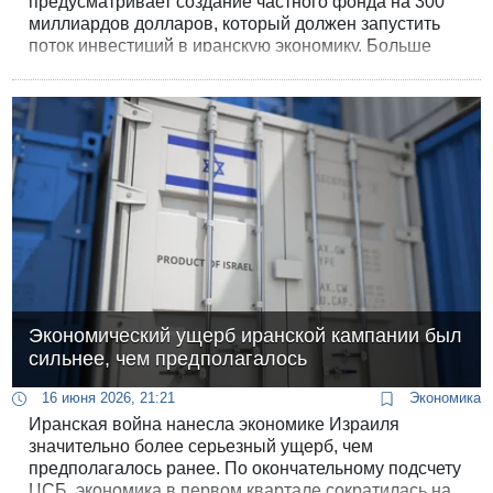
предусматривает создание частного фонда на 300
миллиардов долларов, который должен запустить
поток инвестиций в иранскую экономику. Больше
половины этой суммы уже обеспечено
обязательствами инвесторов, сообщил Reuters
источник, напрямую знакомый со сделкой.
Экономический ущерб иранской кампании был
сильнее, чем предполагалось
16 июня 2026, 21:21
Экономика
Иранская война нанесла экономике Израиля
значительно более серьезный ущерб, чем
предполагалось ранее. По окончательному подсчету
ЦСБ, экономика в первом квартале сократилась на