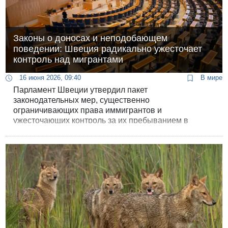
Законы о доносах и неподобающем
поведении: Швеция радикально ужесточает
контроль над мигрантами
16 июня 2026, 09:40
В мире
Парламент Швеции утвердил пакет
законодательных мер, существенно
ограничивающих права иммигрантов и
ужесточающих контроль за их пребыванием в
стране. Принятые инициативы вводят возможность
аннулирования видов на жительство за
«неподобающее поведение», а также обязывают
госслужащих информировать полицию о лицах,
находящихся в стране без законных оснований.