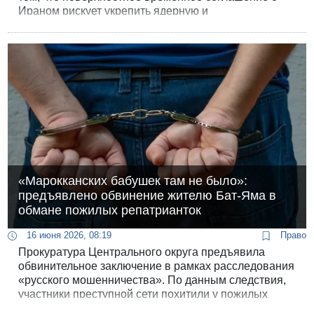
Ираном рискует укрепить ядерную и
баллистическую ракетные программы Тегерана, а
также призовут его пересмотреть свою стратегию в
отношении Украины.
«Марокканских бабушек там не было»:
предъявлено обвинение жителю Бат-Яма в
обмане пожилых репатрианток
16 июня 2026, 08:19
Право
Прокуратура Центрального округа предъявила
обвинительное заключение в рамках расследования
«русского мошенничества». По данным следствия,
участники преступной сети похитили у пожилых
женщин в общей сложности сотни тысяч шекелей,