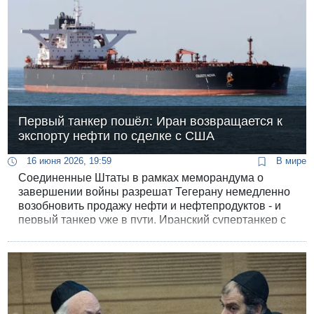
Первый танкер пошёл: Иран возвращается к
экспорту нефти по сделке с США
16 июня 2026, 19:59
В мире
Соединенные Штаты в рамках меморандума о
завершении войны разрешат Тегерану немедленно
возобновить продажу нефти и нефтепродуктов - и
первый танкер уже в пути. Иранский супертанкер с
сырой нефтью вышел из порта Чабахар и сегодня
покидает Оманский залив с включённым
транспондером.