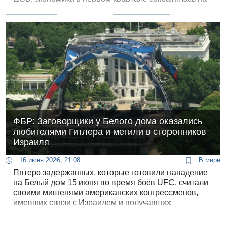
3,8% в годовом исчислении по сравнению с
четвертым кварталом прошлого года.
ФБР: Заговорщики у Белого дома оказались
любителями Гитлера и метили в сторонников
Израиля
16 июня 2026, 21:08
В мире
Пятеро задержанных, которые готовили нападение
на Белый дом 15 июня во время боёв UFC, считали
своими мишенями американских конгрессменов,
имевших связи с Израилем и получавших
финансирование от произраильских комитетов. Так
говорится в обвинительном заключении, поданном в