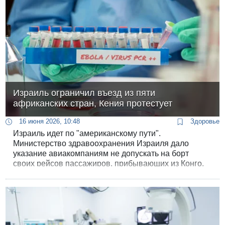
программе и прекращение войны.
Израиль ограничил въезд из пяти
африканских стран, Кения протестует
16 июня 2026, 10:48
Здоровье
Израиль идет по "американскому пути".
Министерство здравоохранения Израиля дало
указание авиакомпаниям не допускать на борт
своих рейсов пассажиров, прибывающих из Конго,
Южного Судана, Руанды, Уганды и Кении.