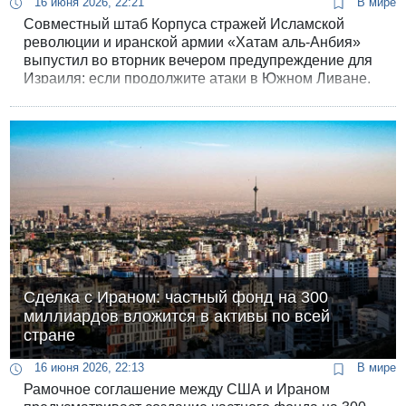
16 июня 2026, 22:21
В мире
Совместный штаб Корпуса стражей Исламской
революции и иранской армии «Хатам аль-Анбия»
выпустил во вторник вечером предупреждение для
Израиля: если продолжите атаки в Южном Ливане,
то следует ожидать жесткого ответа со стороны
вооруженных сил Ирана.
Сделка с Ираном: частный фонд на 300
миллиардов вложится в активы по всей
стране
16 июня 2026, 22:13
В мире
Рамочное соглашение между США и Ираном