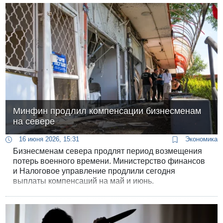
открытыми: кто на самом деле управлял действиями
поджигателей и почему британская правовая
система оказалась не готова официально заявить о
“государственном следе”?
Минфин продлил компенсации бизнесменам
на севере
16 июня 2026, 15:31
Экономика
Бизнесменам севера продлят период возмещения
потерь военного времени. Министерство финансов
и Налоговое управление продлили сегодня
выплаты компенсаций на май и июнь.