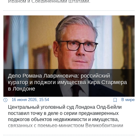
Ираном и Соединенными Штатами.
Дело Романа Лавриновича: российский
куратор и поджоги имущества Кира Стармера
в Лондоне
16 июня 2026, 15:54
В мире
Центральный уголовный суд Лондона Олд-Бейли
поставил точку в деле о серии преднамеренных
поджогов объектов недвижимости и имущества,
связанных с премьер-министром Великобритании
Киром Стармером. Несмотря на вынесенные
приговоры, главные вопросы дела остались