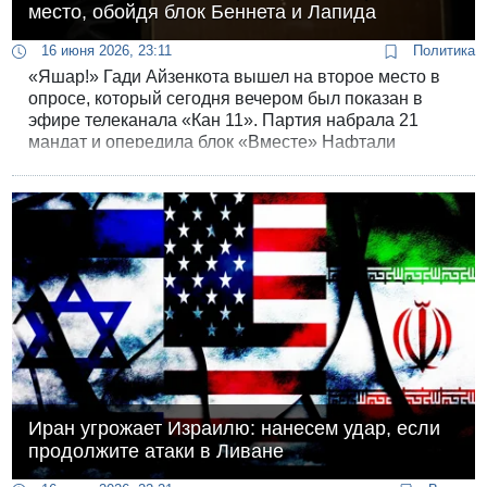
место, обойдя блок Беннета и Лапида
16 июня 2026, 23:11
Политика
«Яшар!» Гади Айзенкота вышел на второе место в
опросе, который сегодня вечером был показан в
эфире телеканала «Кан 11». Партия набрала 21
мандат и опередила блок «Вместе» Нафтали
Беннета и Яира Лапида. «Ликуд» остаётся
крупнейшей партией, но теряет мандат - 23 против
24 в предыдущем опросе от 4 июня.
Иран угрожает Израилю: нанесем удар, если
продолжите атаки в Ливане