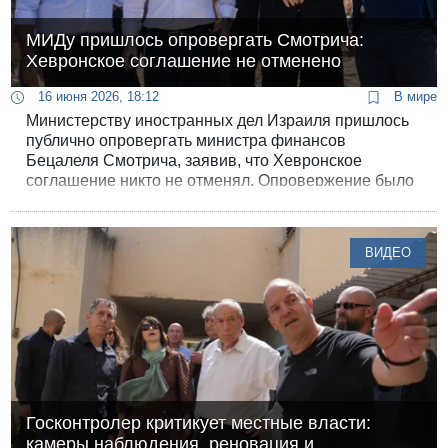
МИДу пришлось опровергать Смотрича:
Хевронское соглашение не отменено
16 июня 2026, 18:12
В мире
Министерству иностранных дел Израиля пришлось
публично опровергать министра финансов
Бецалеля Смотрича, заявив, что Хевронское
соглашение никто не отменял. Опровержение было
опубликовано в соцсети Х. Пост появился почти
сразу после того, как Смотрич объявил: «вчера мы
отменили хевронские соглашения».
ВИДЕО
Госконтролер критикует местные власти:
камеры наблюдения, реновация и