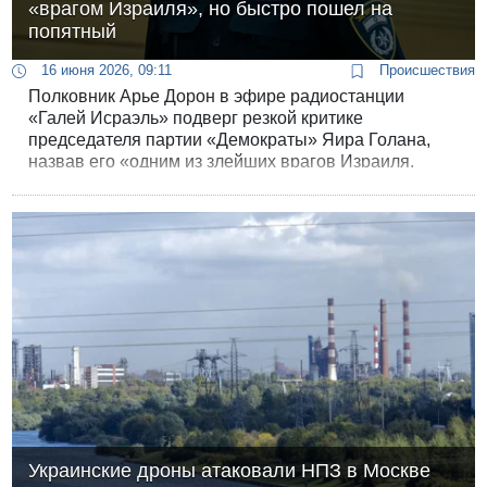
«врагом Израиля», но быстро пошел на
попятный
16 июня 2026, 09:11
Происшествия
Полковник Арье Дорон в эфире радиостанции
«Галей Исраэль» подверг резкой критике
председателя партии «Демократы» Яира Голана,
назвав его «одним из злейших врагов Израиля,
который оскорбляет израильских героев далеко не в
первый раз». Впоследствии, после обнародования
деталей интервью в прессе, офицер был вынужден
публично отказаться от своих слов.
Украинские дроны атаковали НПЗ в Москве