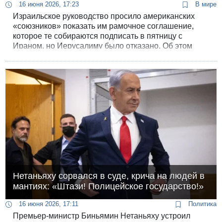
16 июня 2026, 17:23
В мире
Израильское руководство просило американских
«союзников» показать им рамочное соглашение,
которое те собираются подписать в пятницу с
Ираном, но Иерусалиму было отказано. Об этом
сообщил во вторник после полудня 12-й канал
израильского телевидения.
Нетаньяху сорвался в суде, крича на людей в
мантиях: «Штази! Полицейское государство!»
16 июня 2026, 17:11
Политика
Премьер-министр Биньямин Нетаньяху устроил