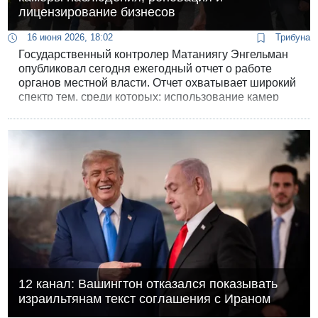
лицензирование бизнесов
16 июня 2026, 18:02
Трибуна
Государственный контролер Матаниягу Энгельман
опубликовал сегодня ежегодный отчет о работе
органов местной власти. Отчет охватывает широкий
спектр тем, среди которых: использование камер
местными властями для контроля соблюдения
правил дорожного движения; планирование и
продвижение программ городской реновации в
муниципалитетах и др.
12 канал: Вашингтон отказался показывать
израильтянам текст соглашения с Ираном