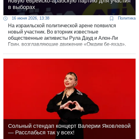
новую еврейско-арабскую партию для участия
в выборах
16 июня 2026, 13:38
Политика
На израильской политической арене появился
новый участник. Во вторник известные
общественные активисты Рула Дауд и Алон-Ли
Грин, возглавляющие движение «Омдим бе-яхад»,
официально объявили о формировании новой
политической платформы под названием «Маком
ле-кулану» - «Место для всех нас». Создатели
партии позиционируют свое объединение как
“подлинный и равноправный еврейско-арабский
союз, призванный представлять интересы обеих
общин в Кнессете”.
Сольный стендап концерт Валерии Яковлевой
— Расслабься так у всех!