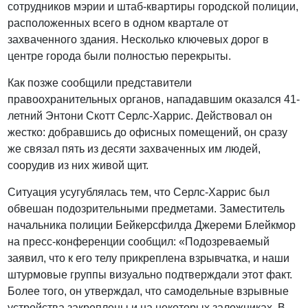
сотрудников мэрии и штаб-квартиры городской полиции,
расположенных всего в одном квартале от
захваченного здания. Несколько ключевых дорог в
центре города были полностью перекрыты.
Как позже сообщили представители
правоохранительных органов, нападавшим оказался 41-
летний Энтони Скотт Серлс-Харрис. Действовал он
жестко: добравшись до офисных помещений, он сразу
же связал пять из десяти захваченных им людей,
соорудив из них живой щит.
Ситуация усугублялась тем, что Серлс-Харрис был
обвешан подозрительными предметами. Заместитель
начальника полиции Бейкерсфилда Джереми Блейкмор
на пресс-конференции сообщил: «Подозреваемый
заявил, что к его телу прикреплена взрывчатка, и наши
штурмовые группы визуально подтверждали этот факт.
Более того, он утверждал, что самодельные взрывные
устройства закреплены и на некоторых заложниках. В