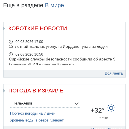
Еще в разделе
В мире
КОРОТКИЕ НОВОСТИ
09.08.2026 17:00
12-летний мальчик утонул в Иордане, упав из лодки
09.08.2026 16:56
Сирийские службы безопасности сообщили об аресте 9
боевиков ИГИЛ в районе Кунейтры
09.08.2026 16:53
Вся лента
Прогноз погоды: с понедельника усиление жары в
удаленных от моря районах Израиля
ПОГОДА В ИЗРАИЛЕ
09.08.2026 15:49
Хуситы сообщили об ударе дроном по саудовскому НПЗ
компании Aramco
Тель-Авив
09.08.2026 14:43
+32°
Умер пятилетний ребенок, забытый в закрытой машине
Прогноз погоды на 7 дней
ясно
в Лоде
Уровень воды в озере Кинерет
09.08.2026 13:54