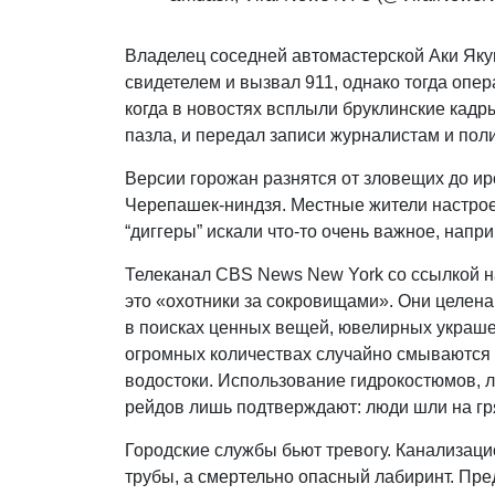
Владелец соседней автомастерской Аки Яку
свидетелем и вызвал 911, однако тогда опе
когда в новостях всплыли бруклинские кадры
пазла, и передал записи журналистам и пол
Версии горожан разнятся от зловещих до ир
Черепашек-ниндзя. Местные жители настроен
“диггеры” искали что-то очень важное, напр
Телеканал CBS News New York со ссылкой на
это «охотники за сокровищами». Они целен
в поисках ценных вещей, ювелирных украшен
огромных количествах случайно смываются 
водостоки. Использование гидрокостюмов, 
рейдов лишь подтверждают: люди шли на гр
Городские службы бьют тревогу. Канализаци
трубы, а смертельно опасный лабиринт. П