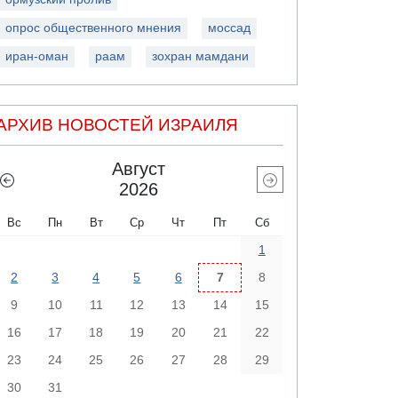
опрос общественного мнения
моссад
иран-оман
раам
зохран мамдани
АРХИВ НОВОСТЕЙ ИЗРАИЛЯ
Август
2026
Вс
Пн
Вт
Ср
Чт
Пт
Сб
1
2
3
4
5
6
7
8
9
10
11
12
13
14
15
16
17
18
19
20
21
22
23
24
25
26
27
28
29
30
31