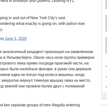
mera in Brooklyn and Queens, Leaving NYC
pping in and out of New York City’s vast
ondering what exactly is going on, with police now
Zu
es)
June 3, 2026
чая аналогичный инцидент произошел на оживленном
ю в Уильямсберге. Около часа ночи группа примерно
отрового люка прямо посреди проезжей части, на
орых были налобные фонари, в руках они держали
тников едва не попал под колеса машины, когда
 аккуратно вернул тяжелую крышку люка на место,
Под землей они провели более двух с половиной
 two separate groups of men illegally entering