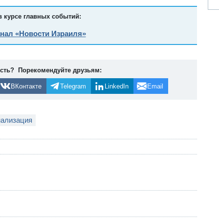
в курсе главных событий:
анал «Новости Израиля»
ость? Порекомендуйте друзьям:
ВКонтакте
Telegram
LinkedIn
Email
нализация