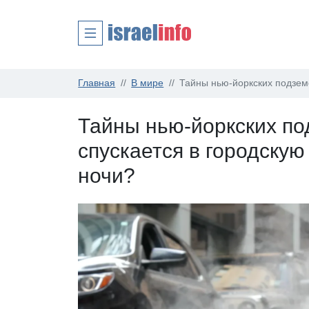
Главная
В мире
Тайны нью-йоркских подземе
Тайны нью-йоркских по
спускается в городску
ночи?