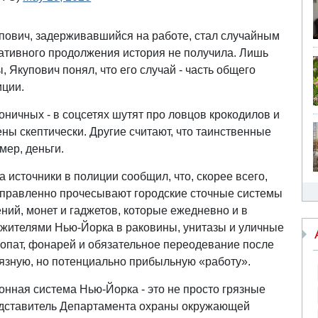
пович, задерживавшийся на работе, стал случайным
ративного продолжения история не получила. Лишь
, Якупович понял, что его случай - часть общего
иции.
оничных - в соцсетях шутят про ловцов крокодилов и
ы скептически. Другие считают, что таинственные
имер, деньги.
 источники в полиции сообщил, что, скорее всего,
аправленно прочесывают городские сточные системы
ий, монет и гаджетов, которые ежедневно и в
жителями Нью-Йорка в раковины, унитазы и уличные
лопат, фонарей и обязательное переодевание после
язную, но потенциально прибыльную «работу».
онная система Нью-Йорка - это не просто грязные
редставитель Департамента охраны окружающей