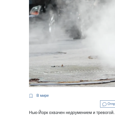
В мире
Отпр
Нью-Йорк охвачен недоумением и тревогой.