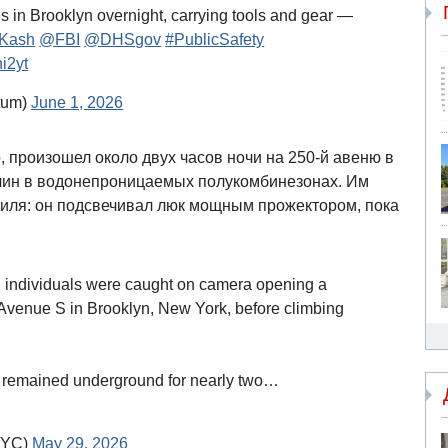
 in Brooklyn overnight, carrying tools and gear —
rKash
@FBI
@DHSgov
#PublicSafety
i2yt
tum)
June 1, 2026
, произошел около двух часов ночи на 250-й авеню в
чин в водонепроницаемых полукомбинезонах. Им
иля: он подсвечивал люк мощным прожектором, пока
ndividuals were caught on camera opening a
venue S in Brooklyn, New York, before climbing
y remained underground for nearly two…
NYC)
May 29, 2026