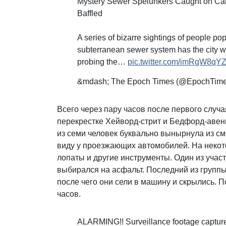
Mystery Sewer Spelunkers Caught on Ca
Baffled
A series of bizarre sightings of people po
subterranean sewer system has the city w
probing the…
pic.twitter.com/imRgW8qY
&mdash; The Epoch Times (@EpochTim
Всего через пару часов после первого слу
перекрестке Хейворд-стрит и Бедфорд-авен
из семи человек буквально вынырнула из см
виду у проезжающих автомобилей. На некот
лопаты и другие инструменты. Один из учас
выбирался на асфальт. Последний из группы
после чего они сели в машину и скрылись. 
часов.
ALARMING!! Surveillance footage captured