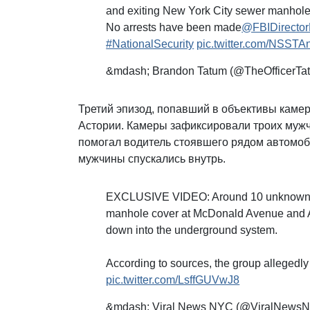
and exiting New York City sewer manholes
No arrests have been made
@FBIDirecto
#NationalSecurity
pic.twitter.com/NSSTAn
&mdash; Brandon Tatum (@TheOfficerTa
Третий эпизод, попавший в объективы камер
Астории. Камеры зафиксировали троих муж
помогал водитель стоявшего рядом автомоб
мужчины спускались внутрь.
EXCLUSIVE VIDEO: Around 10 unknown i
manhole cover at McDonald Avenue and A
down into the underground system.
According to sources, the group allegedl
pic.twitter.com/LsffGUVwJ8
&mdash; Viral News NYC (@ViralNews