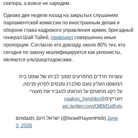
сектора, а вовсе не харедим.
Однако две недели назад на закрытых слушаниях
парламентской комиссии по иностранным делам и
обороне глава кадрового управления армии, бригадный
генерал Шай Тайеб,
приводил
совершенно иные
пропорции. Согласно его докладу, около 80% тех, кто
сегодня по закону квалифицируется как уклонисты,
являются ультраортодоксами.
עשרות חרדים מתפרעים סמוך לביתו של שופט בית
המשפט העליון נועם סולברג ומנסים לפרוץ פנימה,
על רקע מחאתם על הוראתו להגביר את מעצרי
@yaakov_hershko
העריקים
pic.twitter.com/OtBM1pBvto
&mdash; ישראל היום (@IsraelHayomHeb)
June
3, 2026