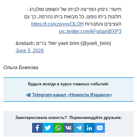
תיעוד: ניסיון הפריצה לביתו של השופט סולברג -
חלונות ביתו נופצו, כל מבואת ביתו נהרסה, כך גם
https://t.co/xzwyxvOLQH
העציצים והמנורות
pic.twitter.com/kFgdamBXP3
&mdash; יואלי ברים yoeli brim (@yoeli_brim)
June 3, 2026
Ольга Божкова
Будьте всегда в курсе главных событий:
Telegram-канал «Новости Израиля»
Заинтересовала новость? Порекомендуйте друзьям: