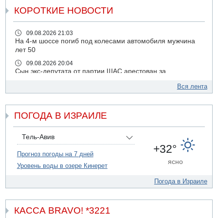
КОРОТКИЕ НОВОСТИ
09.08.2026 21:03
На 4-м шоссе погиб под колесами автомобиля мужчина
лет 50
09.08.2026 20:04
Сын экс-депутата от партии ШАС арестован за
хранение незаконного оружия и наркотиков
Вся лента
09.08.2026 19:36
16-летний подросток разбился насмерть при падении
со скалы в районе пещеры Кешет
ПОГОДА В ИЗРАИЛЕ
09.08.2026 19:13
16-летний подросток упал со скалы в районе пещеры
Тель-Авив
Кешет (Верхняя Галилея)
+32°
Прогноз погоды на 7 дней
09.08.2026 19:10
ясно
Двое погибших при столкновении автомобилей на 1
Уровень воды в озере Кинерет
шоссе
Погода в Израиле
09.08.2026 18:30
Пресс-служба ЦАХАЛа сообщила об уничтожении
подземного арсенала "Хизбаллы"
КАССА BRAVO! *3221
09.08.2026 18:19