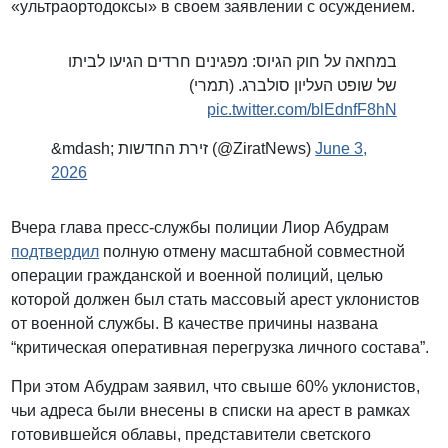
«ультраортодоксы» в своем заявлении с осуждением.
במחאה על חוק הגיוס: מפגינים חרדים הגיעו לביתו
של שופט העליון סולברג. (תמרי)
pic.twitter.com/blEdnfF8hN
&mdash; זירת החדשות (@ZiratNews)
June 3,
2026
Вчера глава пресс-службы полиции Лиор Абудрам
подтвердил
полную отмену масштабной совместной
операции гражданской и военной полиций, целью
которой должен был стать массовый арест уклонистов
от военной службы. В качестве причины названа
“критическая оперативная перегрузка личного состава”.
При этом Абудрам заявил, что свыше 60% уклонистов,
чьи адреса были внесены в списки на арест в рамках
готовившейся облавы, представители светского