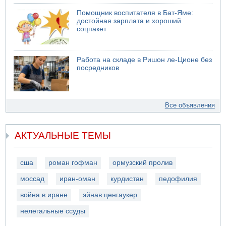
Помощник воспитателя в Бат-Яме:
достойная зарплата и хороший
соцпакет
Работа на складе в Ришон ле-Ционе без
посредников
Все объявления
АКТУАЛЬНЫЕ ТЕМЫ
сша
роман гофман
ормузский пролив
моссад
иран-оман
курдистан
педофилия
война в иране
эйнав ценгаукер
нелегальные ссуды