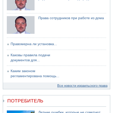
06.08.2026 13:07
Возле Кирьят-Арбы пожар на местности
06.08.2026 12:06
Права сотрудников при работе из дома
США не будут давить на Израиль в вопросе Ливана
06.08.2026 11:41
Трое подростков ограбили сексшоп в Холоне
Правомерна ли установка...
Каковы правила подачи
документов для...
Каким законом
регламентирована помощь...
Все новости израильского права
ПОТРЕБИТЕЛЬ
Летние ошибки, которые не советуют