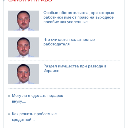
иракских ополченцев
07.08.2026 08:29
Особые обстоятельства, при которых
В Бат-Яме утонул мужчина
работники имеют право на выходное
пособие как уволенные
07.08.2026 08:29
Стрельба в школе Таиланда
07.08.2026 06:47
Что считается халатностью
Недалеко от Бейт-Шемеша погиб велосипедист
работодателя
07.08.2026 06:24
Саудовская Аравия сообщает о нападении хуситов
Раздел имущества при разводе в
Израиле
Могу ли я сделать подарок
внуку,...
Как решить проблемы с
кредитной...