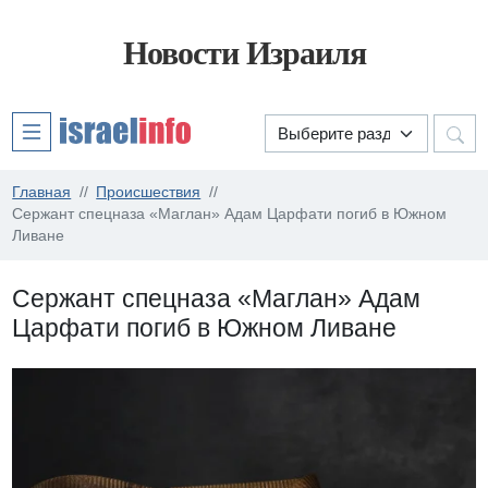
Новости Израиля
Главная
Происшествия
Сержант спецназа «Маглан» Адам Царфати погиб в Южном
Ливане
Сержант спецназа «Маглан» Адам
Царфати погиб в Южном Ливане