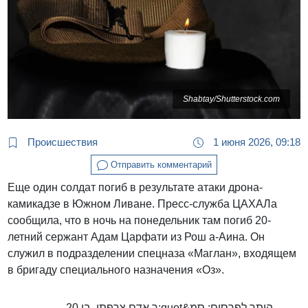
Shabtay/Shutterstock.com
Происшествия
1 июня 2026, 09:18
Отправить комментарий
Еще один солдат погиб в результате атаки дрона-
камикадзе в Южном Ливане. Пресс-служба ЦАХАЛа
сообщила, что в ночь на понедельник там погиб 20-
летний сержант Адам Царфати из Рош а-Аина. Он
служил в подразделении спецназа «Маглан», входящем
в бригаду специального назначения «Оз».
הותר לפרסום: סמ&quot;ר אדם צרפתי, בן 20