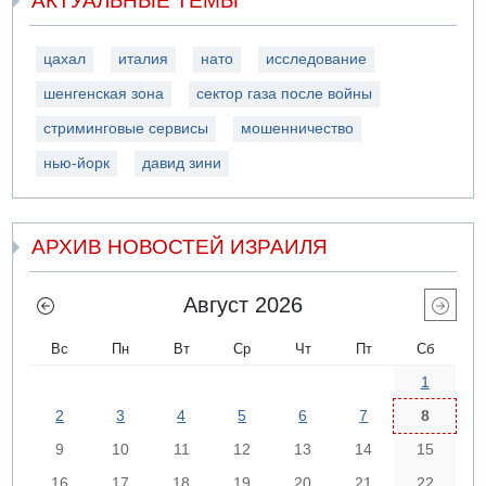
АКТУАЛЬНЫЕ ТЕМЫ
цахал
италия
нато
исследование
шенгенская зона
сектор газа после войны
стриминговые сервисы
мошенничество
нью-йорк
давид зини
АРХИВ НОВОСТЕЙ ИЗРАИЛЯ
Август 2026
Вс
Пн
Вт
Ср
Чт
Пт
Сб
1
2
3
4
5
6
7
8
9
10
11
12
13
14
15
16
17
18
19
20
21
22