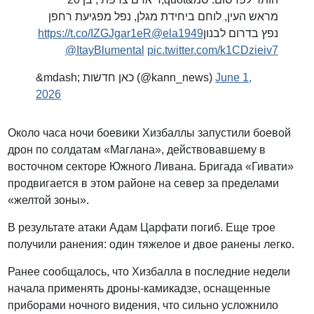
מראש העין, לוחם ביחידת מגלן, נפל מפגיעת רחפן
https://t.co/IZGJgar1eR
@ela1949
נפץ בדרום לבנון
@ItayBlumental
pic.twitter.com/k1CDzieiv7
&mdash; כאן חדשות (@kann_news)
June 1,
2026
Около часа ночи боевики Хизбаллы запустили боевой
дрон по солдатам «Маглана», действовавшему в
восточном секторе Южного Ливана. Бригада «Гивати»
продвигается в этом районе на север за пределами
«желтой зоны».
В результате атаки Адам Царфати погиб. Еще трое
получили ранения: один тяжелое и двое ранены легко.
Ранее сообщалось, что Хизбалла в последние недели
начала применять дроны-камикадзе, оснащенные
приборами ночного видения, что сильно усложнило