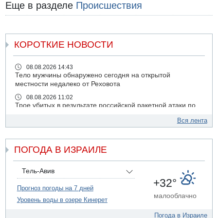
Еще в разделе
Происшествия
КОРОТКИЕ НОВОСТИ
08.08.2026 14:43
Тело мужчины обнаружено сегодня на открытой
местности недалеко от Реховота
08.08.2026 11:02
Трое убитых в результате российской ракетной атаки по
Киеву
Вся лента
07.08.2026 20:43
Поножовщина в Тайбе: 3 мужчин серьезно ранены
ПОГОДА В ИЗРАИЛЕ
07.08.2026 20:41
Ynet: "Хизбалла" запустила БПЛА со взрывчаткой по
силам ЦАХАЛ
Тель-Авив
07.08.2026 19:16
+32°
ДТП в Ашдоде: тяжело ранены двое маленьких детей
Прогноз погоды на 7 дней
малооблачно
Уровень воды в озере Кинерет
07.08.2026 19:14
Скончался водитель, врезавшийся в стену в
Погода в Израиле
Иерусалиме