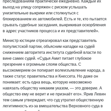
преследованиям практически ежедневно. Каждый их
выход на улицу сопряжен с риском услышать
унизительные выкрики или столкнуться с
блокированием их автомобилей. Есть и те, кто пытается
срывать судебные заседания, выкрикивая оскорбления
в адрес участников процесса и их представителей».
Министр юстиции отреагировал как представитель
популистской партии, объясним нападки на судей
снижением авторитета института судебной власти по
вине самих судей. «Судья Амит питает глубокое
презрение к огромным слоям общества. С
высокомерием он попирает волеизъявление народа, а
также статус правительства и Кнессета. Но даже он
понимает: есть одна вещь, которую невозможно
навязать обществу никаким указом, — это доверие. А
общество ему не верит и не признаёт его». Ярив Левин
тем самым утверждает, что суд утратил общественную
легитимность из-за вмешательства Верховного суда в