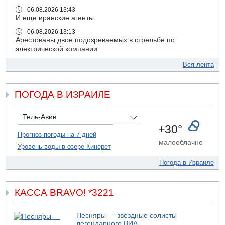
06.08.2026 13:43
И еще иранские агенты
06.08.2026 13:13
Арестованы двое подозреваемых в стрельбе по
электрической компании
06.08.2026 13:07
Вся лента
Возле Кирьят-Арбы пожар на местности
06.08.2026 12:06
ПОГОДА В ИЗРАИЛЕ
США не будут давить на Израиль в вопросе Ливана
06.08.2026 11:41
Трое подростков ограбили сексшоп в Холоне
Тель-Авив
+30°
06.08.2026 08:45
Прогноз погоды на 7 дней
Взрыв в Северном Тель-Авиве
малооблачно
Уровень воды в озере Кинерет
06.08.2026 08:11
Украинская атака на российский НПЗ
Погода в Израиле
05.08.2026 18:30
Израиль провел испытания системы противоракетной
обороны "Хец"
КАССА BRAVO! *3221
05.08.2026 18:28
МАДА призывает израильтян срочно сдавать кровь
Песняры — звездные солисты
легендарного ВИА