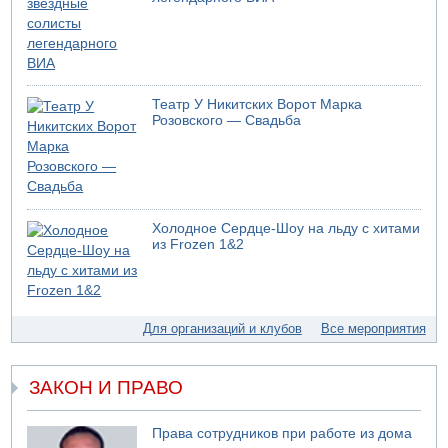
05.08.2026 17:00
Бывший посол Израиля в ООН Гилад Эрдан объявит в
четверг о создании новой политической партии
05.08.2026 13:49
На севере Израиля на берег выбросило тело
Театр У Никитских Ворот Марка
05.08.2026 13:32
Розовского — Свадьба
В России горят новые склады
05.08.2026 10:19
Хуситы сообщают об атаке по Саудовскому танкеру
05.08.2026 10:16
Левые активисты пытались ворваться в офис
Холодное Сердце-Шоу на льду с хитами
"Религиозного сионизма"
из Frozen 1&2
05.08.2026 06:42
В Дубае поднимается дым над портом
05.08.2026 06:41
Еще один меморандум для Ирана
Для организаций и клубов
Все мероприятия
04.08.2026 20:31
Минздрав и Министерство экологии сообщили о
необычно высоком уровне загрязнения воды в девяти
ЗАКОН И ПРАВО
реках и ручьях на севере страны
04.08.2026 19:20
Права сотрудников при работе из дома
Шоссе 6 и участок шоссе 1 в восточном направлении в