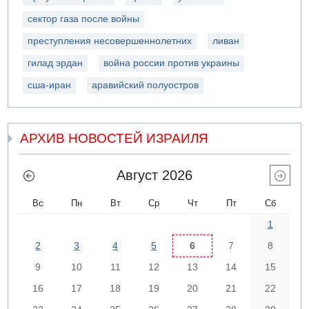
сектор газа после войны
преступления несовершеннолетних
ливан
гилад эрдан
война россии против украины
сша-иран
аравийский полуостров
АРХИВ НОВОСТЕЙ ИЗРАИЛЯ
Август 2026
Вс
Пн
Вт
Ср
Чт
Пт
Сб
1
2
3
4
5
6
7
8
9
10
11
12
13
14
15
16
17
18
19
20
21
22