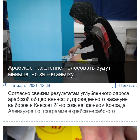
Арабское население: голосовать будут
меньше, но за Нетаньяху
16 марта 2021, 12:39
Политика
Согласно свежим результатам углубленного опроса
арабской общественности, проведенного накануне
выборов в Кнессет 24-го созыва, фондом Конрада
Аденауэра по программе еврейско-арабского
сотрудничества в Центре Моше Даяна, явка
арабской общественности на выборы снизится до
59% по сравнению с 64% на предыдущих выборах,
а четверть избирателей считают Биньямина