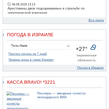
06.08.2026 13:13
Арестованы двое подозреваемых в стрельбе по
электрической компании
06.08.2026 13:07
Вся лента
Возле Кирьят-Арбы пожар на местности
06.08.2026 12:06
ПОГОДА В ИЗРАИЛЕ
США не будут давить на Израиль в вопросе Ливана
06.08.2026 11:41
Трое подростков ограбили сексшоп в Холоне
Тель-Авив
+27°
06.08.2026 08:45
Прогноз погоды на 7 дней
переменная
Взрыв в Северном Тель-Авиве
Уровень воды в озере Кинерет
облачность
Погода в Израиле
КАССА BRAVO! *3221
Песняры — звездные солисты
легендарного ВИА