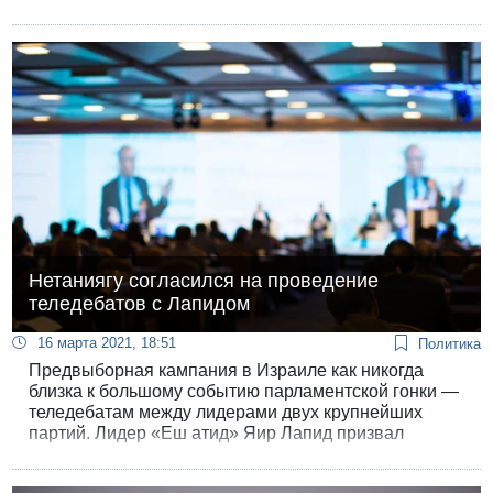
Нетаниягу согласился на проведение
теледебатов с Лапидом
16 марта 2021, 18:51
Политика
Предвыборная кампания в Израиле как никогда
близка к большому событию парламентской гонки —
теледебатам между лидерами двух крупнейших
партий. Лидер «Еш атид» Яир Лапид призвал
Биньямина Нетаниягу провести с ним теледебаты и
вечером глава правительства дал согласие.