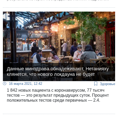
Мальчик получил ранения средней степени тяжести
и был доставлен в больницу «Асаф ха-Рофе».
Данные минздрава обнадеживают, Нетанияху
клянется, что нового локдауна не будет
16 марта 2021, 12:42
Здоровье
1 842 новых пациента с коронавирусом, 77 тысяч
тестов — это результат предыдущих суток. Процент
положительных тестов среди первичных — 2.4.