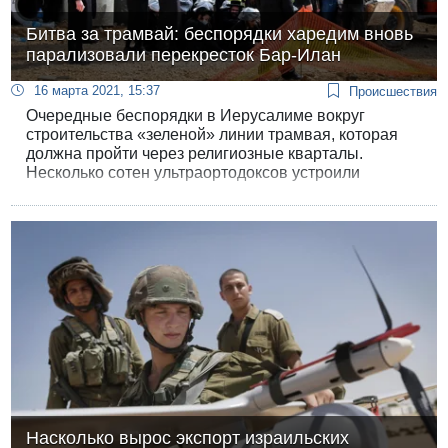
Битва за трамвай: беспорядки харедим вновь
парализовали перекресток Бар-Илан
16 марта 2021, 15:37
Происшествия
Очередные беспорядки в Иерусалиме вокруг
строительства «зеленой» линии трамвая, которая
должна пройти через религиозные кварталы.
Несколько сотен ультраортодоксов устроили
беспорядки в районе перекрестка Бар-Илан в знак
протеста против строительства трамвайных путей.
Полиция сообщила, что семеро подозреваемых
были арестованы за хулиганство.
Насколько вырос экспорт израильских