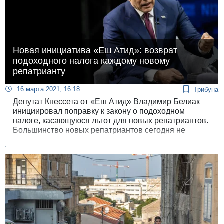
Новая инициатива «Еш Атид»: возврат
подоходного налога каждому новому
репатрианту
16 марта 2021, 16:18
Трибуна
Депутат Кнессета от «Еш Атид» Владимир Белиак
инициировал поправку к закону о подоходном
налоге, касающуюся льгот для новых репатриантов.
Большинство новых репатриантов сегодня не
использует льготные налоговые единицы, которые
полагаются им в соответствии с законом,
вследствие низких доходов в первые месяцы
пребывания в стране.