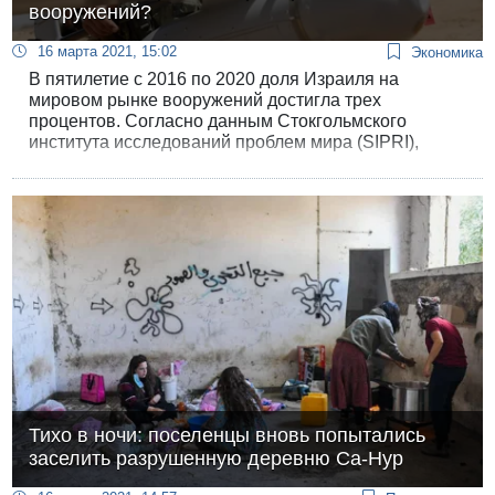
вооружений?
16 марта 2021, 15:02
Экономика
В пятилетие с 2016 по 2020 доля Израиля на
мировом рынке вооружений достигла трех
процентов. Согласно данным Стокгольмского
института исследований проблем мира (SIPRI),
которые публикует сегодня газета «Джерузалем
Пост», израильский экспорт военной продукции в
эти года был на 59% больше, чем в предыдущие
пять лет, с 2011 по 2015 гг.
Тихо в ночи: поселенцы вновь попытались
заселить разрушенную деревню Са-Нур