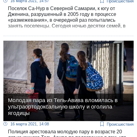
16 марта 2021, 14:57
Происшествия
Поселок Са-Нур в Северной Самарии, к югу от
Дженина, разрушенный в 2005 году в процессе
«размежевания», в очередной раз попытались
занять поселенцы. Сегодня ночью десятки семей, в
том числе и с маленькими детьми, прибыли на
руины поселка чтобы остаться там до выборов, и
требуют, чтобы премьер-министр Биньямин
Нетаньяху разрешил остаться им и по окончании
выборов, и возродить поселок.
Молодая пара из Тель-Авива вломилась в
ультраортодоксальную школу и оголила
ягодицы
16 марта 2021, 14:08
Происшествия
Полиция арестовала молодую пару в возрасте 20