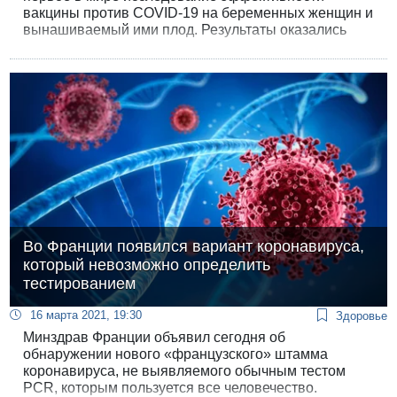
вакцины против COVID-19 на беременных женщин и
вынашиваемый ими плод. Результаты оказались
весьма обнадеживающими: в крови женщин,
привитых двумя дозами в последние три месяца
беременности, было большое количество антител, и
что самое главное, антитела перешли к ребенку.
Во Франции появился вариант коронавируса,
который невозможно определить
тестированием
16 марта 2021, 19:30
Здоровье
Минздрав Франции объявил сегодня об
обнаружении нового «французского» штамма
коронавируса, не выявляемого обычным тестом
PCR, которым пользуется все человечество.