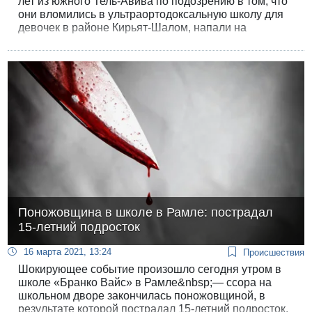
лет из южного Тель-Авива по подозрению в том, что
они вломились в ультраортодоксальную школу для
девочек в районе Кирьят-Шалом, напали на
охранника и проникли в кабинет директора с
угрозами и непристойными действиями.
Поножовщина в школе в Рамле: пострадал
15-летний подросток
16 марта 2021, 13:24
Происшествия
Шокирующее событие произошло сегодня утром в
школе «Бранко Вайс» в Рамле&nbsp;— ссора на
школьном дворе закончилась поножовщиной, в
результате которой пострадал 15-летний подросток.