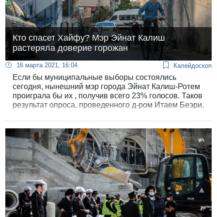
Кто спасет Хайфу? Мэр Эйнат Калиш
растеряла доверие горожан
16 марта 2021, 16:04
Калейдоскоп
Если бы муниципальные выборы состоялись
сегодня, нынешний мэр города Эйнат Калиш-Ротем
проиграла бы их , получив всего 23% голосов. Таков
результат опроса, проведенного д-ром Итаем Беэри,
заведующим кафедры управления факультета
политологии Хайфского университета совместно с
институтом iPanels.