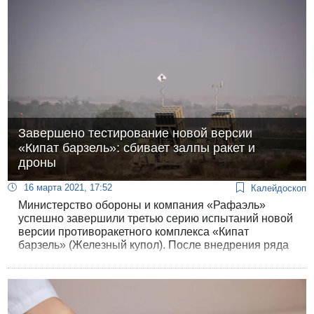
Нетаниягу добавил, что остается только
договориться о ведущем дебатов.
Завершено тестирование новой версии
«Кипат барзель»: сбивает залпы ракет и
дроны
16 марта 2021, 17:52
Калейдоскоп
Министерство обороны и компания «Рафаэль»
успешно завершили третью серию испытаний новой
версии противоракетного комплекса «Кипат
барзель» (Железный купол). После внедрения ряда
усовершенствований знаменитая израильская
батарея ПВО ближнего радиуса в нескольких
раундах испытаний сбила одновременно
запущенные ракеты, а также беспилотных
аппаратов воображаемого противника.