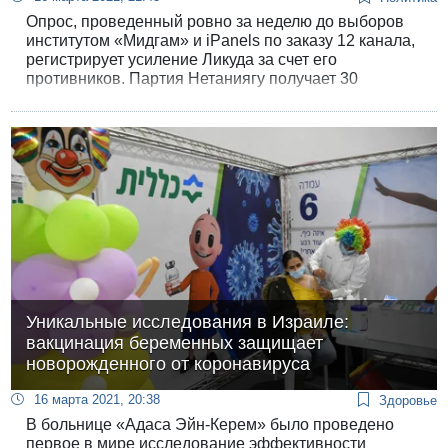
Опрос, проведенный ровно за неделю до выборов
институтом «Мидгам» и iPanels по заказу 12 канала,
регистрирует усиление Ликуда за счет его
противников. Партия Нетаниягу получает 30
мандатов, тогда как «Еш атид» падает до 18, «Тиква
хадаша» до 10 и «Ямина» тоже до 10.
Уникальные исследования в Израиле:
вакцинация беременных защищает
новорожденного от коронавируса
16 марта 2021, 20:38
Здоровье
В больнице «Адаса Эйн-Керем» было проведено
первое в мире исследование эффективности