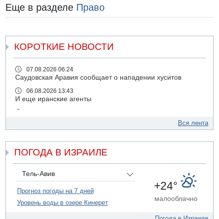
Еще в разделе
Право
КОРОТКИЕ НОВОСТИ
07.08.2026 06:24
Саудовская Аравия сообщает о нападении хуситов
06.08.2026 13:43
И еще иранские агенты
06.08.2026 13:13
Арестованы двое подозреваемых в стрельбе по
Вся лента
электрической компании
06.08.2026 13:07
ПОГОДА В ИЗРАИЛЕ
Возле Кирьят-Арбы пожар на местности
06.08.2026 12:06
США не будут давить на Израиль в вопросе Ливана
Тель-Авив
+24°
06.08.2026 11:41
Прогноз погоды на 7 дней
Трое подростков ограбили сексшоп в Холоне
малооблачно
Уровень воды в озере Кинерет
06.08.2026 08:45
Взрыв в Северном Тель-Авиве
Погода в Израиле