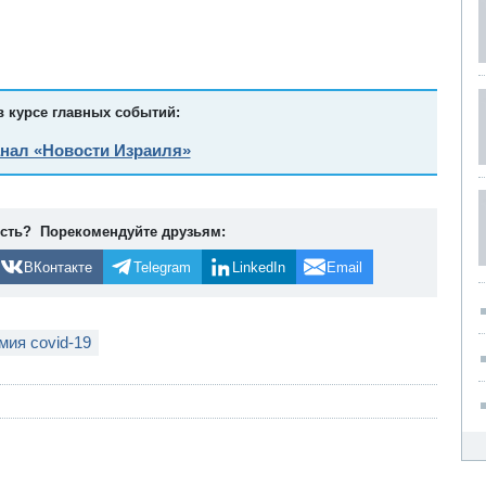
в курсе главных событий:
анал «Новости Израиля»
ость? Порекомендуйте друзьям:
ВКонтакте
Telegram
LinkedIn
Email
мия covid-19