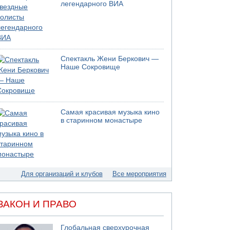
05.08.2026 17:00
легендарного ВИА
Бывший посол Израиля в ООН Гилад Эрдан
объявит в четверг о создании новой
политической партии
05.08.2026 13:49
На севере Израиля на берег выбросило тело
Спектакль Жени Беркович —
05.08.2026 13:32
Наше Сокровище
В России горят новые склады
05.08.2026 10:19
Хуситы сообщают об атаке по Саудовскому
танкеру
Самая красивая музыка кино
05.08.2026 10:16
в старинном монастыре
Левые активисты пытались ворваться в офис
"Религиозного сионизма"
05.08.2026 06:42
В Дубае поднимается дым над портом
05.08.2026 06:41
Для организаций и клубов
Все мероприятия
Еще один меморандум для Ирана
ЗАКОН И ПРАВО
Глобальная сверхурочная