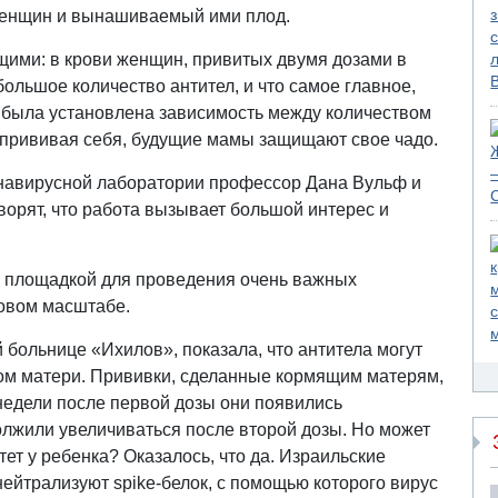
женщин и вынашиваемый ими плод.
ими: в крови женщин, привитых двумя дозами в
ольшое количество антител, и что самое главное,
о была установлена зависимость между количеством
м, прививая себя, будущие мамы защищают свое чадо.
навирусной лаборатории профессор Дана Вульф и
орят, что работа вызывает большой интерес и
о площадкой для проведения очень важных
ровом масштабе.
 больнице «Ихилов», показала, что антитела могут
ком матери. Прививки, сделанные кормящим матерям,
 недели после первой дозы они появились
должили увеличиваться после второй дозы. Но может
ет у ребенка? Оказалось, что да. Израильские
нейтрализуют spike-белок, с помощью которого вирус