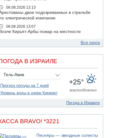
06.08.2026 13:13
Арестованы двое подозреваемых в стрельбе
по электрической компании
06.08.2026 13:07
Возле Кирьят-Арбы пожар на местности
06.08.2026 12:06
Вся лента
США не будут давить на Израиль в вопросе
Ливана
06.08.2026 11:41
ПОГОДА В ИЗРАИЛЕ
Трое подростков ограбили сексшоп в Холоне
06.08.2026 08:45
Тель-Авив
Взрыв в Северном Тель-Авиве
+25°
Прогноз погоды на 7 дней
06.08.2026 08:11
малооблачно
Украинская атака на российский НПЗ
Уровень воды в озере Кинерет
05.08.2026 18:30
Погода в Израиле
Израиль провел испытания системы
противоракетной обороны "Хец"
05.08.2026 18:28
КАССА BRAVO! *3221
МАДА призывает израильтян срочно сдавать
кровь
Песняры — звездные солисты