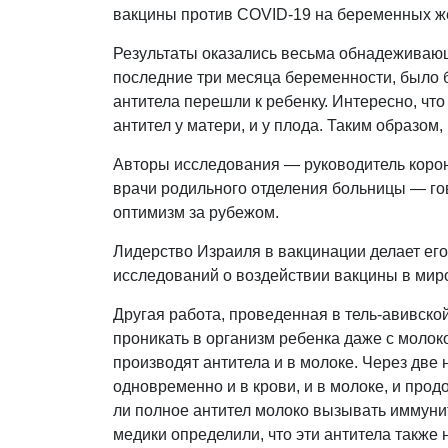
вакцины против COVID-19 на беременных 
Результаты оказались весьма обнадеживающ
последние три месяца беременности, было б
антитела перешли к ребенку. Интересно, чт
антител у матери, и у плода. Таким образо
Авторы исследования — руководитель коро
врачи родильного отделения больницы — гов
оптимизм за рубежом.
Лидерство Израиля в вакцинации делает ег
исследований о воздействии вакцины в ми
Другая работа, проведенная в тель-авивской
проникать в организм ребенка даже с моло
производят антитела и в молоке. Через две
одновременно и в крови, и в молоке, и про
ли полное антител молоко вызывать иммунит
медики определили, что эти антитела также 