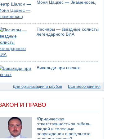
05.08.2026 13:32
Моня Цацкес — Знаменосец
В России горят новые склады
05.08.2026 10:19
Хуситы сообщают об атаке по Саудовскому
танкеру
Песняры — звездные солисты
05.08.2026 10:16
легендарного ВИА
Левые активисты пытались ворваться в офис
"Религиозного сионизма"
05.08.2026 06:42
В Дубае поднимается дым над портом
05.08.2026 06:41
Вивальди при свечах
Еще один меморандум для Ирана
Для организаций и клубов
Все мероприятия
ЗАКОН И ПРАВО
Юридическая
ответственность за гибель
людей и телесные
повреждения в результате
падения дерева?