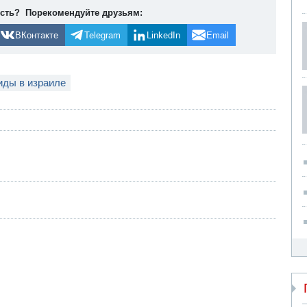
ость? Порекомендуйте друзьям:
ВКонтакте
Telegram
LinkedIn
Email
иды в израиле