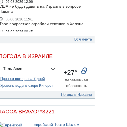
06.08.2026 12:06
США не будут давить на Израиль в вопросе
Ливана
06.08.2026 11:41
Трое подростков ограбили сексшоп в Холоне
06.08.2026 08:45
Взрыв в Северном Тель-Авиве
Вся лента
06.08.2026 08:11
Украинская атака на российский НПЗ
ПОГОДА В ИЗРАИЛЕ
05.08.2026 18:30
Израиль провел испытания системы
противоракетной обороны "Хец"
Тель-Авив
+27°
05.08.2026 18:28
Прогноз погоды на 7 дней
МАДА призывает израильтян срочно сдавать
переменная
кровь
Уровень воды в озере Кинерет
облачность
05.08.2026 17:00
Погода в Израиле
Бывший посол Израиля в ООН Гилад Эрдан
объявит в четверг о создании новой
политической партии
КАССА BRAVO! *3221
05.08.2026 13:49
На севере Израиля на берег выбросило тело
Еврейский Театр Шалом —