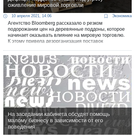
оживление мировой торговли
10 апреля 2021, 14:06
Экономика
Агентство Bloomberg рассказало о резком
подорожании цен на деревянные поддоны, которое
начинает оказывать влияние на мировую торговлю.
К этому привела дезорганизация поставок
древесины в период пандемии, а резкий всплеск
экономики в последние месяцы еще больше
взвинтил цены на поддоны.
На заседании кабинета обсудят помощь
малому бизнесу в зависимости от его
поведения