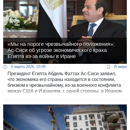
«Мы на пороге чрезвычайного положения»:
Ас-Сиси об угрозе экономического краха
Египта из-за войны в Иране
5 марта 2026, 23:09
В мире
Президент Египта Абдель Фаттах Ас-Сиси заявил,
что экономика его страны находится в состоянии,
близком к чрезвычайному, из-за военного конфликта
между США и Израилем, с одной стороны, и Ираном
с другой. По его словам, военные действия в
регионе уже обошлись Египту в миллиарды
долларов потерянных доходов.