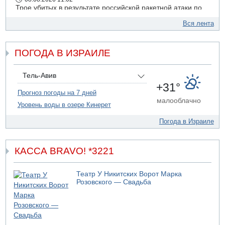
Трое убитых в результате российской ракетной атаки по
Киеву
Вся лента
07.08.2026 20:43
Поножовщина в Тайбе: 3 мужчин серьезно ранены
ПОГОДА В ИЗРАИЛЕ
07.08.2026 20:41
Ynet: "Хизбалла" запустила БПЛА со взрывчаткой по
силам ЦАХАЛ
Тель-Авив
07.08.2026 19:16
+31°
ДТП в Ашдоде: тяжело ранены двое маленьких детей
Прогноз погоды на 7 дней
малооблачно
Уровень воды в озере Кинерет
07.08.2026 19:14
Скончался водитель, врезавшийся в стену в
Погода в Израиле
Иерусалиме
КАССА BRAVO! *3221
Театр У Никитских Ворот Марка
Розовского — Свадьба