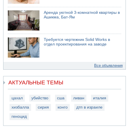
Аренда уютной 3-комнатной квартиры в
Ашикма, Бат-Ям
Требуется чертежник Solid Works в
отдел проектирования на заводе
Все объявления
АКТУАЛЬНЫЕ ТЕМЫ
цахал
убийство
сша
ливан
италия
хизбалла
сирия
конго
дтп в израиле
геноцид