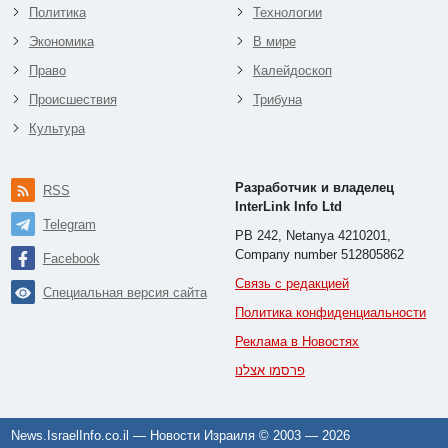
Политика
Технологии
Экономика
В мире
Право
Калейдоскоп
Происшествия
Трибуна
Культура
Разработчик и владелец
RSS
InterLink Info Ltd
Telegram
PB 242, Netanya 4210201,
Company number 512805862
Facebook
Связь с редакцией
Специальная версия сайта
Политика конфиденциальности
Реклама в Новостях
פרסמו אצלנו
News.IsraelInfo.co.il — Новости Израиля © 2003 —
2026