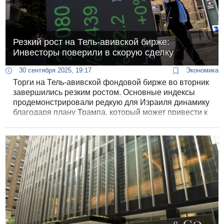
Резкий рост на Тель-авивской бирже:
Инвесторы поверили в скорую сделку
30 сентября 2025, 19:17
Экономика
Торги на Тель-авивской фондовой бирже во вторник
завершились резким ростом. Основные индексы
продемонстрировали редкую для Израиля динамику
благодаря плану Трампа, который может привести к
прекращению войны в Секторе Газа и
нормализации отношений Израиля со странами
региона.