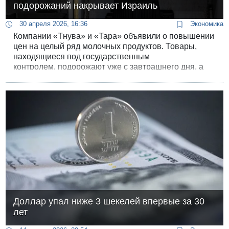
подорожаний накрывает Израиль
30 апреля 2026, 16:36
Экономика
Компании «Тнува» и «Тара» объявили о повышении
цен на целый ряд молочных продуктов. Товары,
находящиеся под государственным
контролем, подорожают уже с завтрашнего дня, а
нерегулируемые - сразу после Шавуота. Всё это
происходит при очередном подорожании топлива и
мрачных прогнозов по инфляции.
Доллар упал ниже 3 шекелей впервые за 30
лет