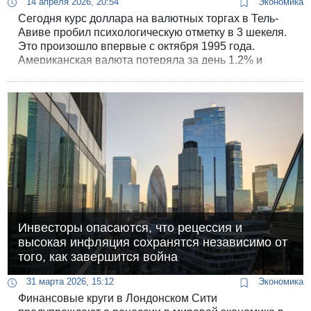
14 апреля 2026, 20:54
Экономика
Сегодня курс доллара на валютных торгах в Тель-
Авиве пробил психологическую отметку в 3 шекеля.
Это произошло впервые с октября 1995 года.
Американская валюта потеряла за день 1,2% и
торговалась чуть выше 3,00. Евро тоже просел по
отношению к шекелю - на 0,5%, до 3,55.
Инвесторы опасаются, что рецессия и
высокая инфляция сохранятся независимо от
того, как завершится война
31 марта 2026, 15:12
Экономика
Финансовые круги в Лондонском Сити