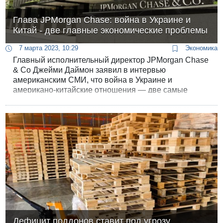
Глава JPMorgan Chase: война в Украине и
Китай - две главные экономические проблемы
7 марта 2023, 10:29
Экономика
Главный исполнительный директор JPMorgan Chase
& Co Джейми Даймон заявил в интервью
американским СМИ, что война в Украине и
американо-китайские отношения — две самые
большие экономические проблемы Соединенных
Штатов. По словам Даймона, экономику США ждут
впереди тяжелые испытания, которые естественно
отразятся и на мировой экономике.
Дефицит поддонов ставит под угрозу