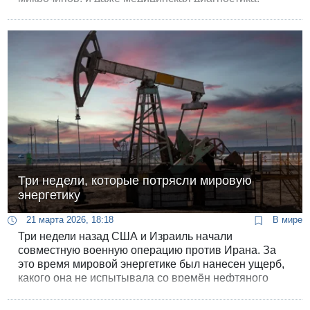
Причина в том, что иранские удары по катарской
газовой инфраструктуре остановили там
производство гелия
Три недели, которые потрясли мировую
энергетику
21 марта 2026, 18:18
В мире
Три недели назад США и Израиль начали
совместную военную операцию против Ирана. За
это время мировой энергетике был нанесен ущерб,
какого она не испытывала со времён нефтяного
эмбарго 1973 года. Разбираемся, как война
перекроила глобальный рынок нефти и газа.