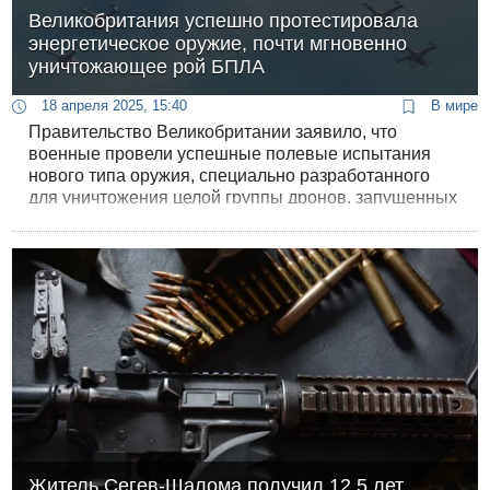
Великобритания успешно протестировала
энергетическое оружие, почти мгновенно
уничтожающее рой БПЛА
18 апреля 2025, 15:40
В мире
Правительство Великобритании заявило, что
военные провели успешные полевые испытания
нового типа оружия, специально разработанного
для уничтожения целой группы дронов, запущенных
в скоординированной атаке. В заявлении говорится,
что радиоволновое направленное энергетическое
оружие успешно справилось с целым роем БПЛА.
Житель Сегев-Шалома получил 12,5 лет