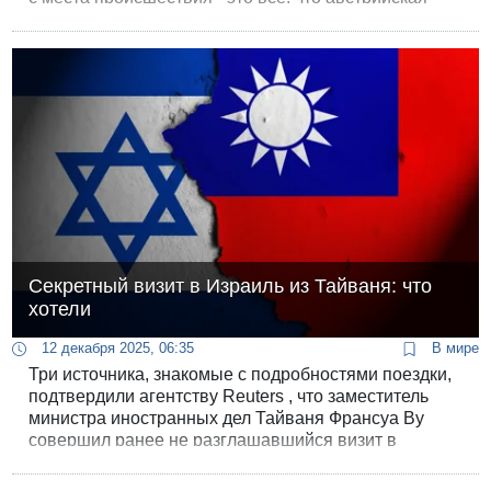
полиция подтвердила официально. Угрозы для
окружающих, по данным экстренных служб, нет.
Секретный визит в Израиль из Тайваня: что
хотели
12 декабря 2025, 06:35
В мире
Три источника, знакомые с подробностями поездки,
подтвердили агентству Reuters , что заместитель
министра иностранных дел Тайваня Франсуа Ву
совершил ранее не разглашавшийся визит в
Израиль в последние недели.