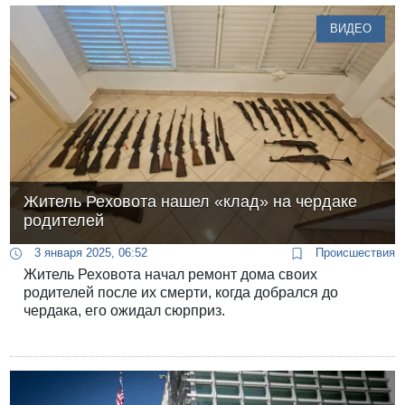
млн долларов из-за возможного применения этого
ВИДЕО
оружия против палестинцев в Иудее и Самарии и
из-за опасений, что оружие попадет в руки
поселенцев.
Житель Реховота нашел «клад» на чердаке
родителей
3 января 2025, 06:52
Происшествия
Житель Реховота начал ремонт дома своих
родителей после их смерти, когда добрался до
чердака, его ожидал сюрприз.