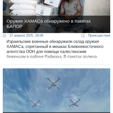
Оружие ХАМАСа обнаружено в пакетах
БАПОР
27 апреля 2025, 18:08
Происшествия
Израильские военные обнаружили склад оружия
ХАМАСа, спрятанный в мешках Ближневосточного
агентства ООН для помощи палестинским
беженцам в районе Рафиаха. В пакетах должна
была быть гуманитарная помощь. Тайник был
найден во время операции в квартале Тель-Султан.