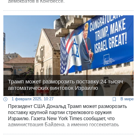
демократов в Конгрессе.
Трамп может разморозить поставку 24 тысяч
автоматических винтовок Израилю
1 февраля 2025, 10:27
В мире
Президент США Дональд Трамп может разморозить
поставку крупной партии стрелкового оружия
Израилю. Газета New York Times сообщает, что
администрация Байдена, а именно госсекретарь
Энтони Блинкен приостановил продажу Израилю 24
тысяч автоматических винтовок на общую сумму 34