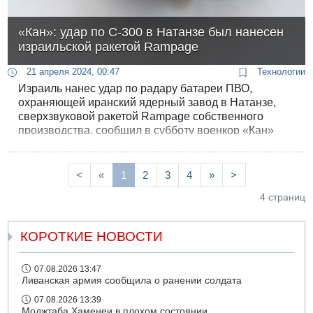
«Кан»: удар по С-300 в Натанзе был нанесен
израильской ракетой Rampage
21 апреля 2024, 00:47
Технологии
Израиль нанес удар по радару батареи ПВО,
охраняющей иранский ядерный завод в Натанзе,
сверхзвуковой ракетой Rampage собственного
производства, сообщил в субботу военкор «Кан»
Итай Блюменталь.
<
«
1
2
3
4
»
>
4 страниц
КОРОТКИЕ НОВОСТИ
07.08.2026 13:47
Ливанская армия сообщила о ранении солдата
07.08.2026 13:39
Моджтаба Хаменеи в плохом состоянии