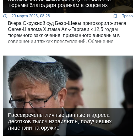
тюрьмы благодаря роликам в соцсетях
20 марта 2025, 08:28
Право
Вчера Окружной суд Беэр-Шевы приговорил жителя
Сегев-Шалома Хитама Аль-Гаргави к 12,5 годам
тюремного заключения, признанного виновным в
совершении тяжких преступлений. Обвинение
удалось предъявить благодаря видеороликам,
которыми обвиняемый делился в соцсетях.
Рассекречены личные данные и адреса
десятков тысяч израильтян, получивших
лицензии на оружие