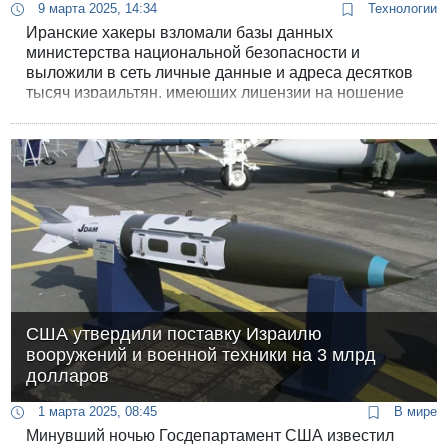
9 марта 2025, 14:34
Технологии
Иранские хакеры взломали базы данных
министерства национальной безопасности и
выложили в сеть личные данные и адреса десятков
тысяч израильтян, имеющих лицензии на ношение
оружия, сообщает корреспондент "Гаарец" Омер
Бен-Яаков. Полиция категорически отрицала утечку
данных с ее серверов.
США утвердили поставку Израилю
вооружений и военной техники на 3 млрд
долларов
1 марта 2025, 08:45
В мире
Минувший ночью Госдепартамент США известил