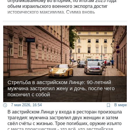
опубликованному во вторник, по итогам 2025 года
объем израильского военного экспорта достиг
исторического максимума. Сумма вновь
подписанных контрактов по всему миру превысила
19,2 миллиарда долларов. Этот показатель означает
чистый рост примерно на 30% по сравнению с 2024
годом. В пятилетней перспективе объемы продаж
израильского оружия удвоились, а за последнее
десятилетие - выросли в четыре раза.
Стрельба в австрийском Линце: 90-летний
мужчина застрелил жену и дочь, после чего
покончил с собой
7 мая 2026, 16:54
В мире
В австрийском Линце у входа в ресторан произошла
трагедия: мужчина застрелил двух женщин и затем
свёл счёты с жизнью. Трое погибших, оружие изъято
с места происшествия - это всё, что австрийская