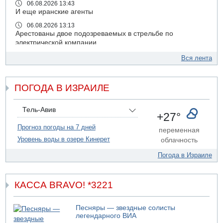
06.08.2026 13:43
И еще иранские агенты
06.08.2026 13:13
Арестованы двое подозреваемых в стрельбе по
электрической компании
06.08.2026 13:07
Вся лента
Возле Кирьят-Арбы пожар на местности
06.08.2026 12:06
ПОГОДА В ИЗРАИЛЕ
США не будут давить на Израиль в вопросе Ливана
06.08.2026 11:41
Трое подростков ограбили сексшоп в Холоне
Тель-Авив
+27°
06.08.2026 08:45
Прогноз погоды на 7 дней
переменная
Взрыв в Северном Тель-Авиве
Уровень воды в озере Кинерет
облачность
06.08.2026 08:11
Украинская атака на российский НПЗ
Погода в Израиле
05.08.2026 18:30
Израиль провел испытания системы противоракетной
обороны "Хец"
КАССА BRAVO! *3221
05.08.2026 18:28
МАДА призывает израильтян срочно сдавать кровь
Песняры — звездные солисты
легендарного ВИА
05.08.2026 17:00