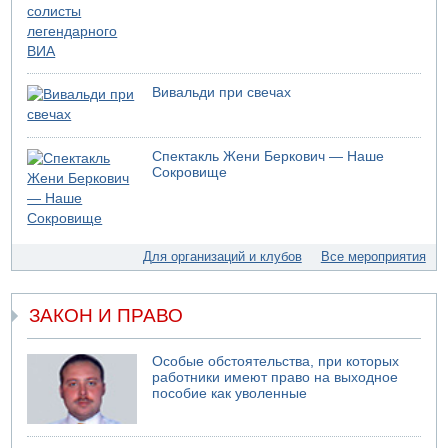
Бывший посол Израиля в ООН Гилад Эрдан объявит в
четверг о создании новой политической партии
05.08.2026 13:49
На севере Израиля на берег выбросило тело
Вивальди при свечах
05.08.2026 13:32
В России горят новые склады
05.08.2026 10:19
Спектакль Жени Беркович — Наше
Хуситы сообщают об атаке по Саудовскому танкеру
Сокровище
05.08.2026 10:16
Левые активисты пытались ворваться в офис
"Религиозного сионизма"
05.08.2026 06:42
Для организаций и клубов
Все мероприятия
В Дубае поднимается дым над портом
05.08.2026 06:41
Еще один меморандум для Ирана
ЗАКОН И ПРАВО
Особые обстоятельства, при которых
работники имеют право на выходное
пособие как уволенные