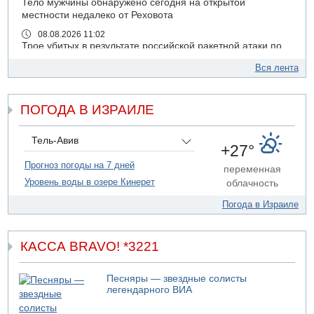
Тело мужчины обнаружено сегодня на открытой
местности недалеко от Реховота
08.08.2026 11:02
Трое убитых в результате российской ракетной атаки по
Киеву
Вся лента
07.08.2026 20:43
Поножовщина в Тайбе: 3 мужчин серьезно ранены
ПОГОДА В ИЗРАИЛЕ
07.08.2026 20:41
Ynet: "Хизбалла" запустила БПЛА со взрывчаткой по
силам ЦАХАЛ
Тель-Авив
+27°
07.08.2026 19:16
ДТП в Ашдоде: тяжело ранены двое маленьких детей
Прогноз погоды на 7 дней
переменная
Уровень воды в озере Кинерет
облачность
07.08.2026 19:14
Скончался водитель, врезавшийся в стену в
Погода в Израиле
Иерусалиме
07.08.2026 17:57
Подозреваемый в домогательствах в хостеле - Гильбоа
КАССА BRAVO! *3221
Дахан
07.08.2026 17:55
Песняры — звездные солисты
Обнародовано имя полицейского, подозреваемого в
легендарного ВИА
коррупционных отношениях с Йоавом Элиаси
07.08.2026 17:51