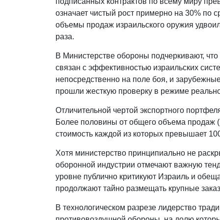
подписанных контрактов по всему миру пре
означает чистый рост примерно на 30% по с
объемы продаж израильского оружия удвоили
раза.
В Министерстве обороны подчеркивают, чт
связан с эффективностью израильских сис
непосредственно на поле боя, и зарубежные
прошли жесткую проверку в режиме реально
Отличительной чертой экспортного портфеля
Более половины от общего объема продаж (
стоимость каждой из которых превышает 10
Хотя министерство принципиально не раскр
оборонной индустрии отмечают важную тенд
уровне публично критикуют Израиль и обеща
продолжают тайно размещать крупные заказ
В технологическом разрезе лидерство трад
противовоздушной обороны, на долю котор