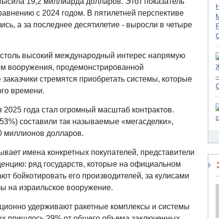
высила 19,2 миллиарда долларов. Этот показатель
равнению с 2024 годом. В пятилетней перспективе
сь, а за последнее десятилетие - выросли в четыре
о столь высокий международный интерес напрямую
тем вооружения, продемонстрированной
 заказчики стремятся приобретать системы, которые
го времени.
 2025 года стал огромный масштаб контрактов.
53%) составили так называемые «мегасделки»,
0 миллионов долларов.
ывает имена конкретных покупателей, представители
енцию: ряд государств, которые на официальном
ют бойкотировать его производителей, за кулисами
ы на израильское вооружение.
иционно удерживают ракетные комплексы и системы
ых пришлось 29% от общего объема заключенных