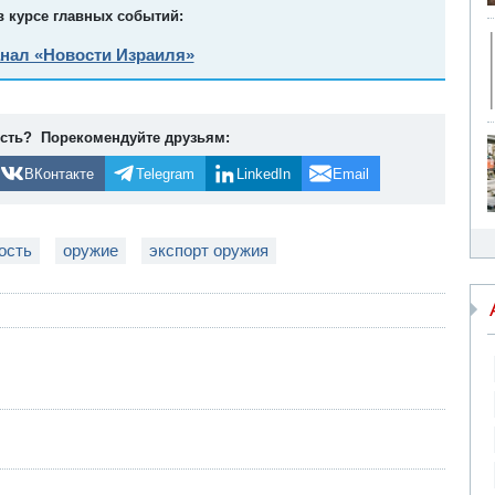
в курсе главных событий:
анал «Новости Израиля»
ость? Порекомендуйте друзьям:
ВКонтакте
Telegram
LinkedIn
Email
ость
оружие
экспорт оружия