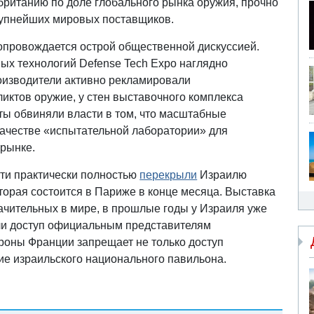
британию по доле глобального рынка оружия, прочно
рупнейших мировых поставщиков.
опровождается острой общественной дискуссией.
х технологий Defense Tech Expo наглядно
оизводители активно рекламировали
иктов оружие, у стен выставочного комплекса
ы обвиняли власти в том, что масштабные
качестве «испытательной лаборатории» для
рынке.
сти практически полностью
перекрыли
Израилю
оторая состоится в Париже в конце месяца. Выставка
чительных в мире, в прошлые годы у Израиля уже
ли доступ официальным представителям
ороны Франции запрещает не только доступ
ие израильского национального павильона.