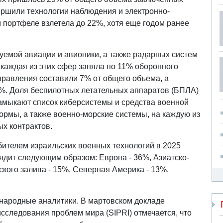
ршили технологии наблюдения и электронно-
м портфеле взлетела до 22%, хотя еще годом ранее
уемой авиации и авионики, а также радарных систем
 каждая из этих сфер заняла по 11% оборонного
правления составили 7% от общего объема, а
6%. Доля беспилотных летательных аппаратов (БПЛА)
Замыкают список киберсистемы и средства военной
ормы, а также военно-морские системы, на каждую из
х контрактов.
бителем израильских военных технологий в 2025
лядит следующим образом: Европа - 36%, Азиатско-
ского залива - 15%, Северная Америка - 13%,
народные аналитики. В мартовском докладе
сследования проблем мира (SIPRI) отмечается, что