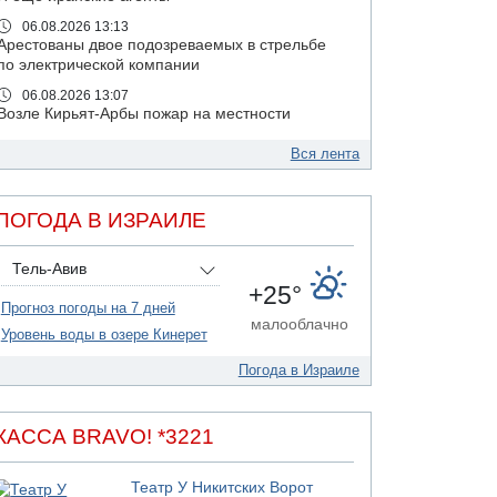
06.08.2026 13:13
Арестованы двое подозреваемых в стрельбе
по электрической компании
06.08.2026 13:07
Возле Кирьят-Арбы пожар на местности
06.08.2026 12:06
Вся лента
США не будут давить на Израиль в вопросе
Ливана
06.08.2026 11:41
ПОГОДА В ИЗРАИЛЕ
Трое подростков ограбили сексшоп в Холоне
06.08.2026 08:45
Тель-Авив
Взрыв в Северном Тель-Авиве
+25°
Прогноз погоды на 7 дней
06.08.2026 08:11
малооблачно
Украинская атака на российский НПЗ
Уровень воды в озере Кинерет
05.08.2026 18:30
Погода в Израиле
Израиль провел испытания системы
противоракетной обороны "Хец"
05.08.2026 18:28
КАССА BRAVO! *3221
МАДА призывает израильтян срочно сдавать
кровь
Театр У Никитских Ворот