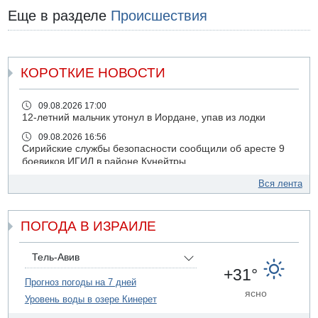
Еще в разделе
Происшествия
КОРОТКИЕ НОВОСТИ
09.08.2026 17:00
12-летний мальчик утонул в Иордане, упав из лодки
09.08.2026 16:56
Сирийские службы безопасности сообщили об аресте 9
боевиков ИГИЛ в районе Кунейтры
09.08.2026 16:53
Вся лента
Прогноз погоды: с понедельника усиление жары в
удаленных от моря районах Израиля
ПОГОДА В ИЗРАИЛЕ
09.08.2026 15:49
Хуситы сообщили об ударе дроном по саудовскому НПЗ
компании Aramco
Тель-Авив
09.08.2026 14:43
+31°
Умер пятилетний ребенок, забытый в закрытой машине
Прогноз погоды на 7 дней
ясно
в Лоде
Уровень воды в озере Кинерет
09.08.2026 13:54