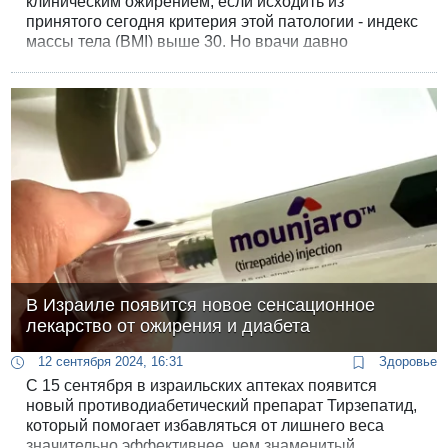
клиническим ожирением, если исходить из
принятого сегодня критерия этой патологии - индекс
массы тела (BMI) выше 30. Но врачи давно
заметили, что ожирение ожирению рознь - часть
людей с диагнозом клинического ожирения вполне
здоровы, ни на что не жалуются и страдают только
от "стигматизации", негативного отношения
общества к толстякам.
В Израиле появится новое сенсационное
лекарство от ожирения и диабета
12 сентября 2024, 16:31
Здоровье
С 15 сентября в израильских аптеках появится
новый противодиабетический препарат Тирзепатид,
который помогает избавляться от лишнего веса
значительно эффективнее, чем знаменитый