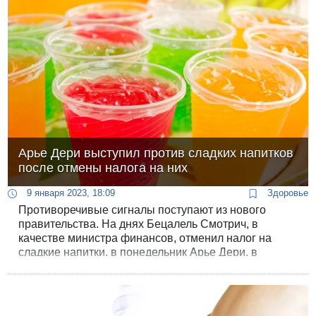
количества белка.
Арье Дери выступил против сладких напитков
после отмены налога на них
9 января 2023, 18:09
Здоровье
Противоречивые сигналы поступают из нового
правительства. На днях Бецалель Смотрич, в
качестве министра финансов, отменил налог на
сладкие напитки, в понедельник Арье Дери, в
качестве министра здравоохранения, начал борьбу
против сахара.