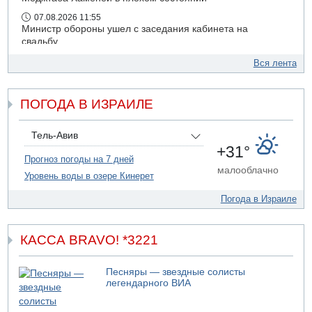
07.08.2026 11:55
Министр обороны ушел с заседания кабинета на
свадьбу
07.08.2026 11:05
Вся лента
Саудовская Аравия опасается нападения хуситов и
иракских ополченцев
ПОГОДА В ИЗРАИЛЕ
07.08.2026 08:29
В Бат-Яме утонул мужчина
07.08.2026 08:29
Тель-Авив
Стрельба в школе Таиланда
+31°
Прогноз погоды на 7 дней
07.08.2026 06:47
малооблачно
Уровень воды в озере Кинерет
Недалеко от Бейт-Шемеша погиб велосипедист
Погода в Израиле
КАССА BRAVO! *3221
Песняры — звездные солисты
легендарного ВИА