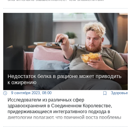
«Оземпик». В «корзину лекарств» этот препарат
пока не включен и будет доступен по полной
стоимости - 1,775 шекелей за упаковку.
Недостаток белка в рационе может приводить
к ожирению
9 сентября 2023, 08:00
Здоровье
Исследователи из различных сфер
здравоохранения в Соединенном Королевстве,
придерживающиеся интегративного подхода в
диетологии полагают, что причиной роста проблемы
ожирения в современном обществе является то, что
в своем питании люди недополучают достаточное