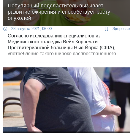
Популярный подсластитель вызывает
развитие ожирения и способствует росту
опухолей
28 августа 2021, 06:00
Здоровье
Согласно исследованию специалистов из
Медицинского колледжа Вейл Корнелл и
Пресвитерианской больницы Нью-Йорка (США),
употребление такого широко распространенного
подсластителя, как фруктоза, может приводить к
ожирению и нанести серьезный вред здоровью,
включая ускорение роста раковых опухолей.