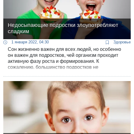
Недосыпающие подростки злоупотребляют
сладким
1 января 2022, 04:30
Здоровье
Сон жизненно важен для всех людей, но особенно
он важен для подростков, чей организм проходит
активную фазу роста и формирования. К
сожалению, большинство подростков не
высыпаются. Данные Американской академии
педиатрии показали, что 73% старшеклассников
спят меньше рекомендованных восьми-десяти
часов ночью. Как выяснилось, помимо прочего,
подобный дефицит сна приводит еще и к
повышенному потреблению сладкого.