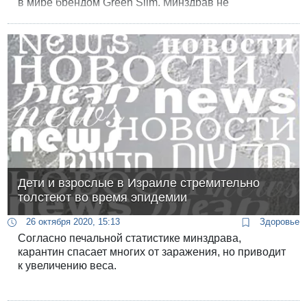
в мире брендом Green Slim. Минздрав не
публиковал предупреждения об опасном для
здоровья препарате, о нем рассказали «Хадашот
13».
Дети и взрослые в Израиле стремительно
толстеют во время эпидемии
26 октября 2020, 15:13
Здоровье
Согласно печальной статистике минздрава,
карантин спасает многих от заражения, но приводит
к увеличению веса.