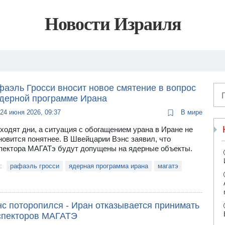
Новости Израиля
фаэль Гросси вносит новое смятение в вопрос
ядерной программе Ирана
24 июня 2026, 09:37
В мире
ходят дни, а ситуация с обогащением урана в Иране не
новится понятнее. В Швейцарии Вэнс заявил, что
пектора МАГАТэ будут допущены на ядерные объекты.
и:
рафаэль гросси
ядерная программа ирана
магатэ
нс поторопился - Иран отказывается принимать
спекторов МАГАТЭ