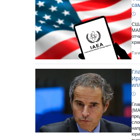
сам
США
МАГ
отч
хра
Тэг
Гл
Ир
ил
Гла
(МА
пре
сло
нап
юри
вне