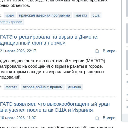
рных объектов.
и:
иран
иранская ядерная программа
магатэ
сша
фаэль гросси
ГАТЭ отреагировала на взрыв в Димоне:
адиационный фон в норме»
21 марта 2026, 22:17
В мире
дународное агентство по атомной энергии (МАГАТЭ)
еагировало на сообщения о взрыве ракеты в городе,
ом с которым находится израильский центр ядерных
ледований.
и:
магатэ
вторая война с ираном
димона
ГАТЭ заявляет, что высокообогащенный уран
ана уцелел после атак США и Израиля
10 марта 2026, 11:07
В мире
мотря на громкие заявления Вашингтона об уничтожении