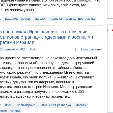
гащения урана в Иране. Но при этом Гросси сообщил, что
АТЭ фиксирует «движение» вокруг объектов, где
нятся запасы урана.
и:
рафаэль гросси
магатэ
иранская ядерная программа
гово паука»: Иран заявляет о получении
иллионов страниц» с ядерными и военными
кретами Израиля
25 сентября 2025, 08:45
Происшествия
ра иранское гостелевидение показало документальный
ьм под названием «Логово паука», демонстрирующий
спрецедентное проникновение в тайные кабинеты
нистского режима”. По утверждению Министерства
ведки Ирана, ею были получены «миллионы страниц»
ретных документов из ядерных, военных и
ведывательных центров Израиля. Министр разведки
авил, что разведка получила информацию о 189
аильских ядерных и военных экспертах.
и:
иран
иран-израиль
иранская разведка
магатэ
фаэль гросси