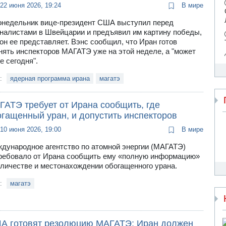
22 июня 2026, 19:24
В мире
онедельник вице-президент США выступил перед
налистами в Швейцарии и предъявил им картину победы,
 он ее представляет. Вэнс сообщил, что Иран готов
нять инспекторов МАГАТЭ уже на этой неделе, а "может
е сегодня".
и:
ядерная программа ирана
магатэ
ГАТЭ требует от Ирана сообщить, где
огащенный уран, и допустить инспекторов
10 июня 2026, 19:00
В мире
дународное агентство по атомной энергии (МАГАТЭ)
ребовало от Ирана сообщить ему «полную информацию»
оличестве и местонахождении обогащенного урана.
и:
магатэ
А готовят резолюцию МАГАТЭ: Иран должен