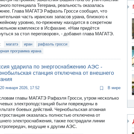
рного потенциала Тегерана, реальность оказалась
жнее. Глава МАГАТЭ Рафаэль Гросси сообщил, что
чительная часть иранских запасов урана, близкого к
жейному уровню, по-прежнему находится в секретном
нельном комплексе в Исфахане. «Нам придётся
нуться за стол переговоров», - добавил глава МАГАТЭ.
и:
магатэ
иран
рафаэль гросси
ерная программа ирана
ссия ударила по энергоснабжению АЭС -
рнобыльская станция отключена от внешнего
тания
20 января 2026, 17:52
В мире
словам главы МАГАТЭ Рафаэля Гросси, утром несколько
чевых электроподстанций были повреждены в
ультате боевых действий. Чернобыльская атомная
ктростанция оказалась полностью отключена от
шнего электроснабжения, также пострадали линии
ктропередач, ведущие к другим АЭС.