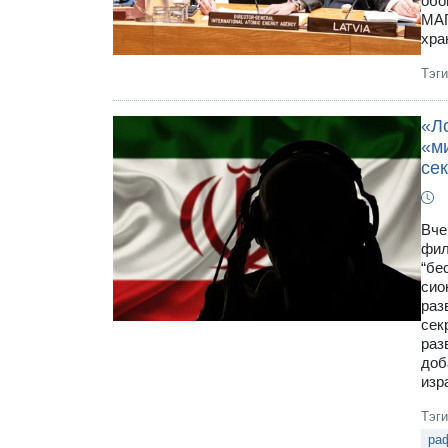
обо
МАГ
хра
Тэг
«Ло
«м
се
Вче
фил
“бе
сио
раз
сек
раз
доб
изр
Тэг
ра