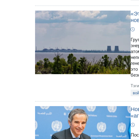
«Э
но
Гру
эне
ато
неп
ген
это
без
Тэг
вой
Но
«а
Пос