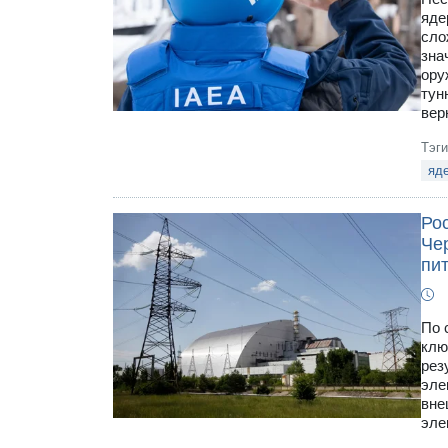
яде
сло
зна
ору
тун
вер
Тэг
яд
Ро
Че
пи
По 
клю
рез
эле
вне
эле