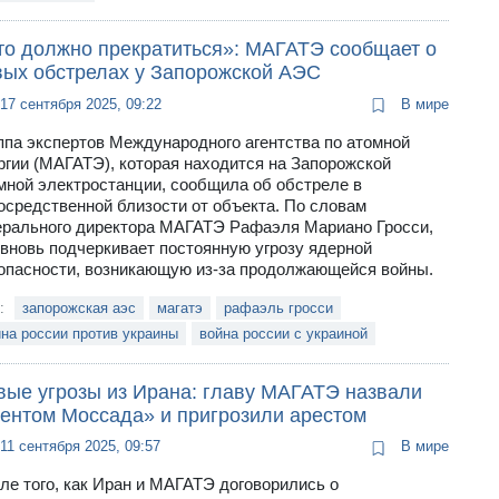
то должно прекратиться»: МАГАТЭ сообщает о
вых обстрелах у Запорожской АЭС
17 сентября 2025, 09:22
В мире
ппа экспертов Международного агентства по атомной
ргии (МАГАТЭ), которая находится на Запорожской
мной электростанции, сообщила об обстреле в
осредственной близости от объекта. По словам
ерального директора МАГАТЭ Рафаэля Мариано Гросси,
 вновь подчеркивает постоянную угрозу ядерной
опасности, возникающую из-за продолжающейся войны.
и:
запорожская аэс
магатэ
рафаэль гросси
на россии против украины
война россии с украиной
вые угрозы из Ирана: главу МАГАТЭ назвали
гентом Моссада» и пригрозили арестом
11 сентября 2025, 09:57
В мире
ле того, как Иран и МАГАТЭ договорились о