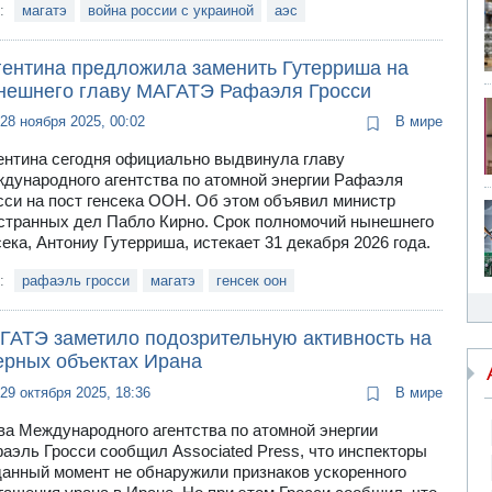
и:
магатэ
война россии с украиной
аэс
гентина предложила заменить Гутерриша на
нешнего главу МАГАТЭ Рафаэля Гросси
28 ноября 2025, 00:02
В мире
ентина сегодня официально выдвинула главу
дународного агентства по атомной энергии Рафаэля
сси на пост генсека ООН. Об этом объявил министр
странных дел Пабло Кирно. Срок полномочий нынешнего
сека, Антониу Гутерриша, истекает 31 декабря 2026 года.
и:
рафаэль гросси
магатэ
генсек оон
ГАТЭ заметило подозрительную активность на
ерных объектах Ирана
29 октября 2025, 18:36
В мире
ва Международного агентства по атомной энергии
аэль Гросси сообщил Associated Press, что инспекторы
данный момент не обнаружили признаков ускоренного