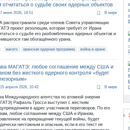
 отчитаться о судьбе своих ядерных объектов
7 июня 2026, 19:51
В мире
 распространили среди членов Совета управляющих
АТЭ проект резолюции, которая требует от Ирана
итаться о судьбе его разбомбленных ядерных объектов и
нившегося там обогащённого урана.
и:
магатэ
иранская ядерная программа
война в иране
ава МАГАТЭ: любое соглашение между США и
аном без жесткого ядерного контроля «будет
люзорным»
15 апреля 2026, 10:42
В мире
ва Международного агентства по атомной энергии
ГАТЭ) Рафаэль Гросси выступил с жестким
дупреждением в адрес участников переговоров. По его
вам, любое соглашение между США и Ираном,
равленное на прекращение текущей войны, будет
дически ничтожным и опасным, если в его текст не
сут пункты о «сверхдетальном» мониторинге иранских