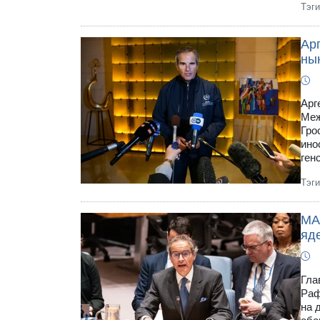
Тэг
Ар
ны
Арг
Меж
Гро
ино
ген
Тэг
МА
яд
Гла
Раф
на 