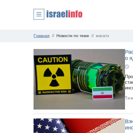
Главная
Новости по теме
магатэ
Ра
о 
Про
ста
инс
Тэг
Вэ
ин