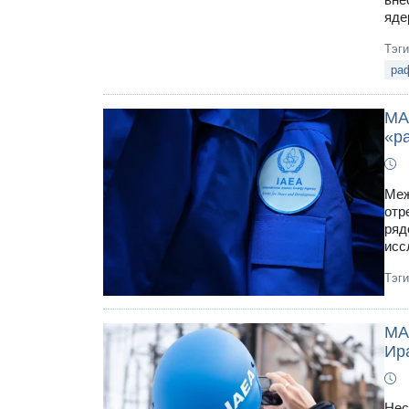
яде
Тэг
ра
МА
«р
Меж
отр
ряд
исс
Тэг
МА
Ир
Нес