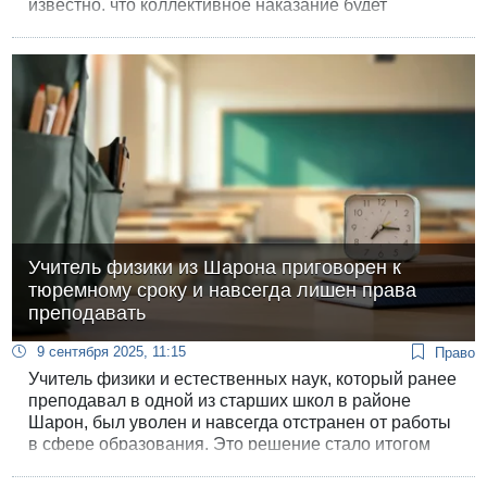
известно, что коллективное наказание будет
применено не только к семьям террористов, что
стало уже рутиной, но и к деревням, где они жили.
Учитель физики из Шарона приговорен к
тюремному сроку и навсегда лишен права
преподавать
9 сентября 2025, 11:15
Право
Учитель физики и естественных наук, который ранее
преподавал в одной из старших школ в районе
Шарон, был уволен и навсегда отстранен от работы
в сфере образования. Это решение стало итогом
судебного процесса, в ходе которого педагог был