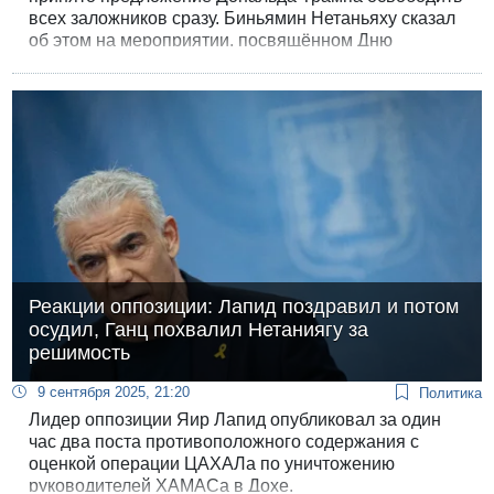
всех заложников сразу. Биньямин Нетаньяху сказал
об этом на мероприятии, посвящённом Дню
независимости, в посольстве США.
Реакции оппозиции: Лапид поздравил и потом
осудил, Ганц похвалил Нетаниягу за
решимость
9 сентября 2025, 21:20
Политика
Лидер оппозиции Яир Лапид опубликовал за один
час два поста противоположного содержания с
оценкой операции ЦАХАЛа по уничтожению
руководителей ХАМАСа в Дохе.