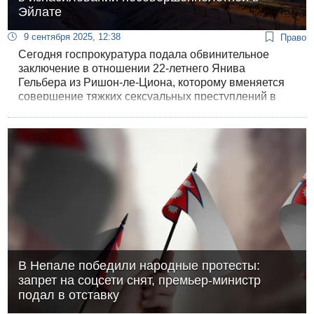
Эйлате
9 сентября 2025, 12:38
Право
Сегодня госпрокуратура подала обвинительное
заключение в отношении 22-летнего Янива
Гельбера из Ришон-ле-Циона, которому вменяется
совершение тяжких сексуальных преступлений в
отношении несовершеннолетней.
В Непале победили народные протесты:
запрет на соцсети снят, премьер-министр
подал в отставку