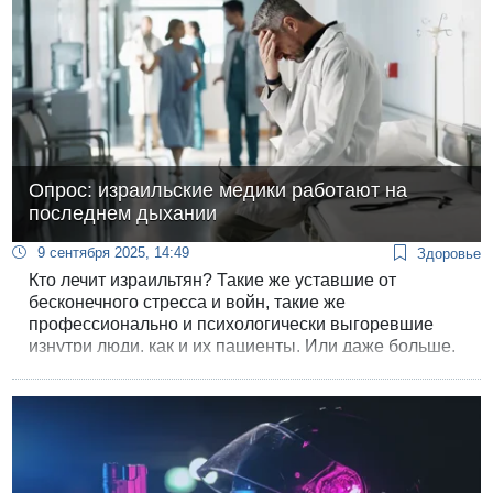
вызвало широкий резонанс.
Опрос: израильские медики работают на
последнем дыхании
9 сентября 2025, 14:49
Здоровье
Кто лечит израильтян? Такие же уставшие от
бесконечного стресса и войн, такие же
профессионально и психологически выгоревшие
изнутри люди, как и их пациенты. Или даже больше,
судя по обширному опросу, проведенному
минувшей весной в системе здравоохранения.