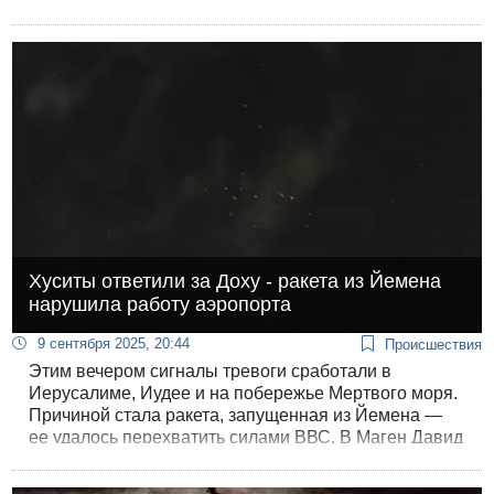
Хуситы ответили за Доху - ракета из Йемена
нарушила работу аэропорта
9 сентября 2025, 20:44
Происшествия
Этим вечером сигналы тревоги сработали в
Иерусалиме, Иудее и на побережье Мертвого моря.
Причиной стала ракета, запущенная из Йемена —
ее удалось перехватить силами ВВС. В Маген Давид
Адом заявили, что сообщений о падениях снарядов
и пострадавших не поступало.