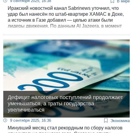
9 сентября 2025, 16:38
В мире
Иракский новостной канал Sabrinews уточнил, что
удар был нанесён по штаб-квартире ХАМАС в Дохе,
а источник в Газе добавил — целью атаки были
лидеры движения. По данным Al Jazeera, в момент
атаки в Дохе проходила встреча переговорной
команды ХАМАС. ЦАХАЛ и ШАБАК подтверждают
нанесение ударов.
Дефицит налоговых поступлений продолжает
уменьшаться, а траты государства
увеличиваться
9 сентября 2025, 16:36
Экономика
Минувший месяц стал рекордным по сбору налогов