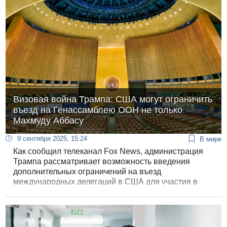
Визовая война Трампа: США могут ограничить
въезд на Генассамблею ООН не только
Махмуду Аббасу
9 сентября 2025, 15:24
В мире
Как сообщил телеканал Fox News, администрация
Трампа рассматривает возможность введения
дополнительных ограничений на въезд
международных делегаций в США для участия в
сессиях Генеральной Ассамблеи ООН, которые
пройдут в Нью-Йорке в конце этого месяца. Это
произошло после решения отказать в выдаче визы
президенту ПА Махмуду Аббасу, которое уже