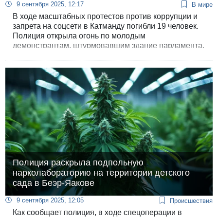
9 сентября 2025, 12:17
В мире
В ходе масштабных протестов против коррупции и
запрета на соцсети в Катманду погибли 19 человек.
Полиция открыла огонь по молодым
демонстрантам, штурмовавшим здание парламента,
убиты и ранены десятки.
Полиция раскрыла подпольную
нарколабораторию на территории детского
сада в Беэр-Яакове
9 сентября 2025, 12:05
Происшествия
Как сообщает полиция, в ходе спецоперации в