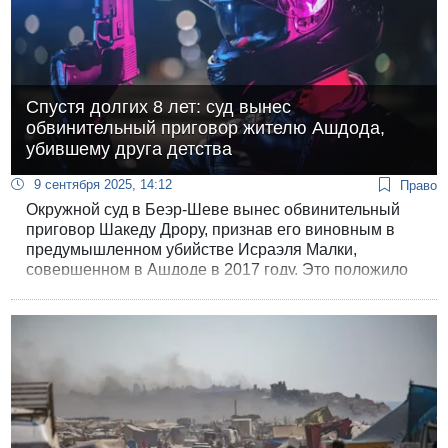
Спустя долгих 8 лет: суд вынес
обвинительный приговор жителю Ашдода,
убившему друга детства
9 сентября 2025, 14:12
Право
Окружной суд в Беэр-Шеве вынес обвинительный
приговор Шакеду Дрору, признав его виновным в
предумышленном убийстве Исраэля Малки,
совершенном в Ашдоде в 2017 году. Это положило
конец делу, потрясшему город и растянувшемуся на
восемь лет изнурительной судебной тяжбы.