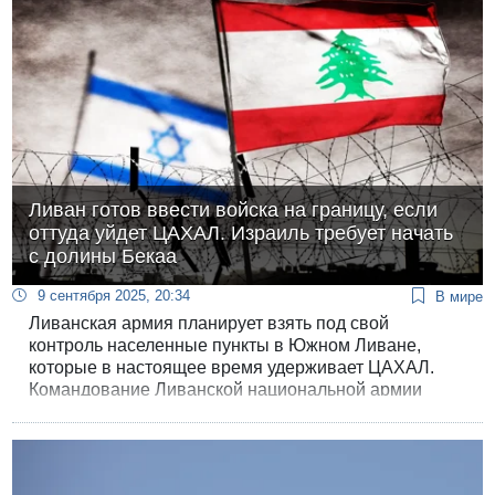
Ливан готов ввести войска на границу, если
оттуда уйдет ЦАХАЛ. Израиль требует начать
с долины Бекаа
9 сентября 2025, 20:34
В мире
Ливанская армия планирует взять под свой
контроль населенные пункты в Южном Ливане,
которые в настоящее время удерживает ЦАХАЛ.
Командование Ливанской национальной армии
готово войти туда сразу после отвода израильских
войск. Об этом дипломатический источник сообщил
ливанскому каналу «Аль-Джадид».