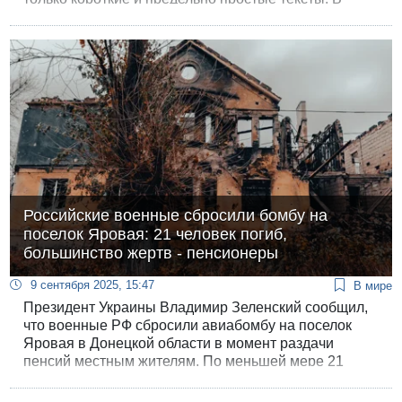
среднем по OECD, доля таких людей составляет
всего 27%.
Российские военные сбросили бомбу на
поселок Яровая: 21 человек погиб,
большинство жертв - пенсионеры
9 сентября 2025, 15:47
В мире
Президент Украины Владимир Зеленский сообщил,
что военные РФ сбросили авиабомбу на поселок
Яровая в Донецкой области в момент раздачи
пенсий местным жителям. По меньшей мере 21
человек погиб и столько же ранено.