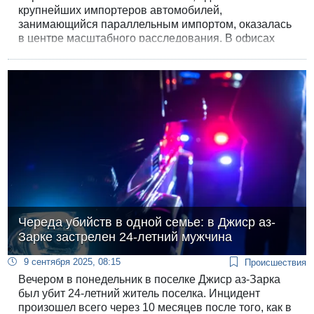
крупнейших импортеров автомобилей,
занимающийся параллельным импортом, оказалась
в центре масштабного расследования. В офисах
компании и домах ее руководителей, которые
подозреваются в серьезных финансовых
нарушениях, проведены обыски. Некоторые
сотрудники компании были задержаны для допроса,
а некоторые арестованы.
Череда убийств в одной семье: в Джиср аз-
Зарке застрелен 24-летний мужчина
9 сентября 2025, 08:15
Происшествия
Вечером в понедельник в поселке Джиср аз-Зарка
был убит 24-летний житель поселка. Инцидент
произошел всего через 10 месяцев после того, как в