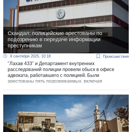
Скандал: полицейские арестованы по
подозрению в передаче информации
преступникам
9 сентября 2025, 10:18
Происшествия
"Лахав 433" и Департамент внутренних
расследований полиции провели обыск в офисе
адвоката, работавшего с полицией. Были
арестованы пять подозреваемых, включая
нескольких бывших и действующего полицейских, а
также глава преступной группировки Мосли.