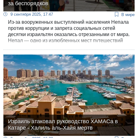
за беспорядков
9 сентября 2025, 17:47
В мире
Из-за вооруженных выступлений населения Непала
против коррупции и запрета социальных сетей
десятки израильтян оказались отрезанными от мира.
Непал — одно из излюбленных мест путешествий
молодых израильтян после армейской службы.
Израиль атаковал руководство ХАМАСа в
Катаре - Халиль аль-Хайя мертв