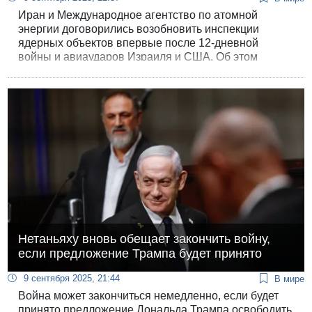
Иран и Международное агентство по атомной
энергии договорились возобновить инспекции
ядерных объектов впервые после 12-дневной
войны и авиаударов Израиля и США. Об этом
сообщил официальный представитель МИД Ирана
Эсмаил Бакаи в эфире государственного
телевидения.
Нетаньяху вновь обещает закончить войну,
если предложение Трампа будет принято
9 сентября 2025, 21:44
В мире
Война может закончиться немедленно, если будет
принято предложение Дональда Трампа освободить