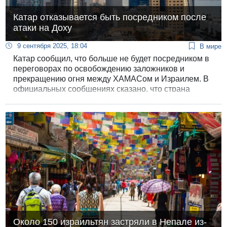
Катар отказывается быть посредником после
атаки на Доху
9 сентября 2025, 18:04
В мире
Катар сообщил, что больше не будет посредником в
переговорах по освобождению заложников и
прекращению огня между ХАМАСом и Израилем. В
официальных сообщениях сказано, что страна
отказывается от этой роли немедленно.
Около 150 израильтян застряли в Непале из-