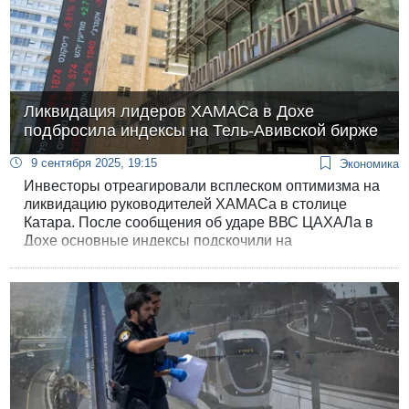
Ликвидация лидеров ХАМАСа в Дохе
подбросила индексы на Тель-Авивской бирже
9 сентября 2025, 19:15
Экономика
Инвесторы отреагировали всплеском оптимизма на
ликвидацию руководителей ХАМАСа в столице
Катара. После сообщения об ударе ВВС ЦАХАЛа в
Дохе основные индексы подскочили на
заключительном этапе торгов на Тель-Авивской
бирже.