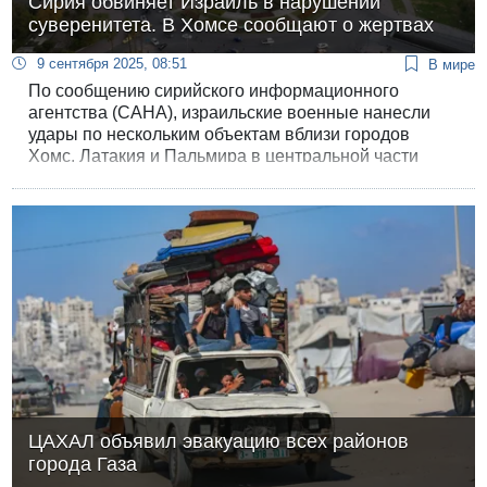
Сирия обвиняет Израиль в нарушении
суверенитета. В Хомсе сообщают о жертвах
9 сентября 2025, 08:51
В мире
По сообщению сирийского информационного
агентства (САНА), израильские военные нанесли
удары по нескольким объектам вблизи городов
Хомс, Латакия и Пальмира в центральной части
страны.
ЦАХАЛ объявил эвакуацию всех районов
города Газа