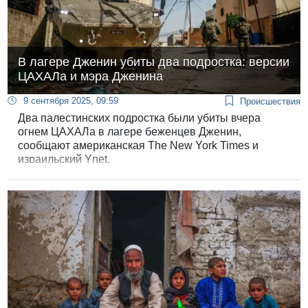
В лагере Дженин убиты два подростка: версии
ЦАХАЛа и мэра Дженина
9 сентября 2025, 09:59
Происшествия
Два палестинских подростка были убиты вчера
огнем ЦАХАЛа в лагере беженцев Дженин,
сообщают американская The New York Times и
израильский Ynet.