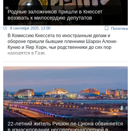
Родные заложников пришли в Кнессет
воззвать к милосердию депутатов
9 сентября 2025, 13:00
Политика
В Комиссию Кнессета по иностранным делам и
обороне пришли бывшие пленники Шарон Алони-
Кунио и Яир Хорн, чьи родственники до сих пор
находятся в Газе.
22-летний житель Ришон ле-Циона обвиняется
в изнасиловании несовершеннолетней в