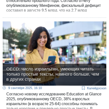
относительно прошлого года. Согласно отчету
опубликованному Минфином, фискальный дефицит
составил в августе 9,5 млрд, что на 2,7 млрд
меньше, чем в августе прошлого года.
OECD: число израильтян, умеющих читать
только простые тексты, намного больше, чем
в других странах
9 сентября 2025, 16:10
Калейдоскоп
Согласно новому исследованию Education at Glance
2025, опубликованному OECD, 38% взрослых
израильтян (в возрасте 25-64) способны понимать
только короткие и предельно простые тексты. В