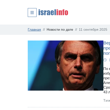
Главная
Новости по дате
11 сентября 2025
Ве
пр
по
По 
изб
пре
Але
Сро
43 
Тэг