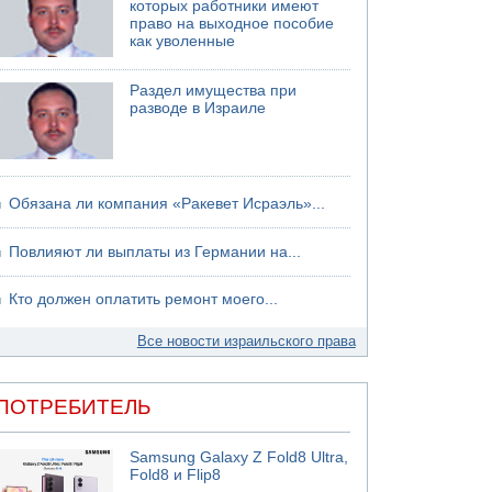
которых работники имеют
право на выходное пособие
06.08.2026 13:13
как уволенные
Арестованы двое подозреваемых в стрельбе
по электрической компании
Раздел имущества при
06.08.2026 13:07
разводе в Израиле
Возле Кирьят-Арбы пожар на местности
06.08.2026 12:06
США не будут давить на Израиль в вопросе
Ливана
Обязана ли компания «Ракевет Исраэль»...
Повлияют ли выплаты из Германии на...
Кто должен оплатить ремонт моего...
Все новости израильского права
ПОТРЕБИТЕЛЬ
Samsung Galaxy Z Fold8 Ultra,
Fold8 и Flip8