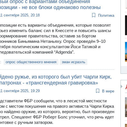
вый опрос с вариантами объединения
озиции - не все блоки одинаково полезны
11 сентября 2025, 20:18
Политика
ппозиции есть варианты объединения, которые позволят
рьез изменить баланс сил в Кнессете и повысить шансы
формирование правительства, оставив за бортом
ронников Биньямина Нетаньяху. Опрос проведён 9–10
тября политическим консультантом Йоси Татикой и
ледовательской компанией “Adgenda”.
и:
опрос общественного мнения
зман исраэль
дено ружье, из которого был убит Чарли Кирк,
патронах - «трансгендерная гравировка»
11 сентября 2025, 19:29
В мире
дставители ФБР сообщили, что в лесистой местности
ом с местом покушения на правого активиста Чарли Кирка
о найдено оружие, из которого, вероятно, был произведен
трел. Спецагент ФБР Роберт Болс уточнил, что речь идет
интовке с ручным затвором.