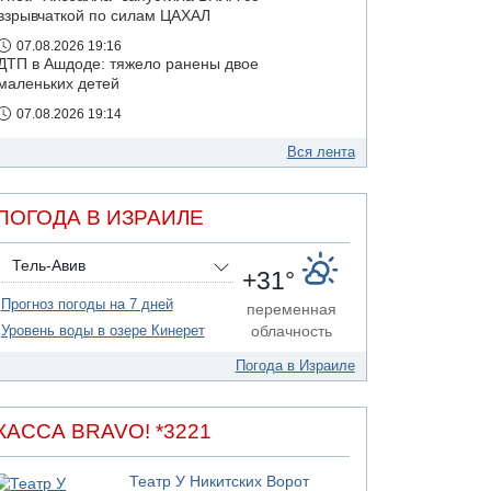
взрывчаткой по силам ЦАХАЛ
07.08.2026 19:16
ДТП в Ашдоде: тяжело ранены двое
маленьких детей
07.08.2026 19:14
Скончался водитель, врезавшийся в стену в
Иерусалиме
Вся лента
07.08.2026 17:57
Подозреваемый в домогательствах в хостеле
ПОГОДА В ИЗРАИЛЕ
- Гильбоа Дахан
07.08.2026 17:55
Тель-Авив
Обнародовано имя полицейского,
+31°
подозреваемого в коррупционных
Прогноз погоды на 7 дней
отношениях с Йоавом Элиаси
переменная
Уровень воды в озере Кинерет
облачность
07.08.2026 17:51
БАГАЦ отказался заморозить лишение
Погода в Израиле
налоговых льгот для уклонистов-харедим
07.08.2026 17:48
В Иерусалиме водитель врезался в забор и
КАССА BRAVO! *3221
серьезно пострадал
07.08.2026 13:47
Театр У Никитских Ворот