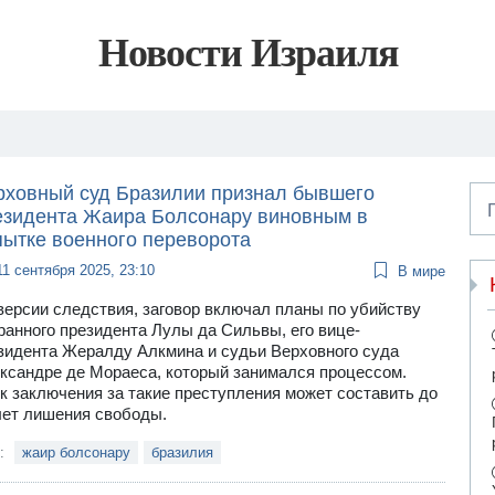
Новости Израиля
рховный суд Бразилии признал бывшего
езидента Жаира Болсонару виновным в
пытке военного переворота
11 сентября 2025, 23:10
В мире
версии следствия, заговор включал планы по убийству
ранного президента Лулы да Сильвы, его вице-
зидента Жералду Алкмина и судьи Верховного суда
ксандре де Мораеса, который занимался процессом.
к заключения за такие преступления может составить до
лет лишения свободы.
и:
жаир болсонару
бразилия