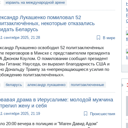
и:
израиль на международной арене
ександр Лукашенко помиловал 52
литзаключённых, некоторые отказались
кидать Беларусь
11 сентября 2025, 21:28
В мире
ксандр Лукашенко освободил 52 политзаключённых
ле переговоров в Минске с представителем президента
 Джоном Коулом. О помиловании сообщил президент
вы Гитанас Науседа, он выразил благодарность США и
но Дональду Трампу за «непрекращающиеся усилия по
обождению политзаключённых».
и:
беларусь
александр лукашенко
политзаключенные
овавая драма в Иерусалиме: молодой мужчина
трелил жену и себя
11 сентября 2025, 21:19
Происшествия
ло 20:00 вечера в полицию и "Маген Давид Адом"