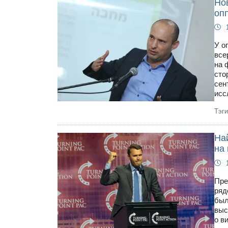
Но
опп
У о
все
на 
сто
сен
исс
Тэг
Най
на 
Пре
ряд
был
выс
о в