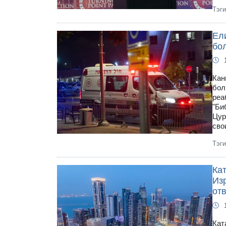
Тэг
Ел
бо
Кан
бол
реа
"Би
Цур
сво
Тэг
Ка
Из
от
Кат