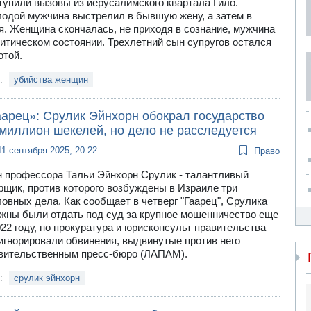
тупили вызовы из иерусалимского квартала Гило.
одой мужчина выстрелил в бывшую жену, а затем в
я. Женщина скончалась, не приходя в сознание, мужчина
ритическом состоянии. Трехлетний сын супругов остался
отой.
и:
убийства женщин
аарец»: Срулик Эйнхорн обокрал государство
 миллион шекелей, но дело не расследуется
11 сентября 2025, 20:22
Право
 профессора Тальи Эйнхорн Срулик - талантливый
рщик, против которого возбуждены в Израиле три
ловных дела. Как сообщает в четверг "Гаарец", Срулика
жны были отдать под суд за крупное мошенничество еще
022 году, но прокуратура и юрисконсульт правительства
игнорировали обвинения, выдвинутые против него
вительственным пресс-бюро (ЛАПАМ).
и:
срулик эйнхорн