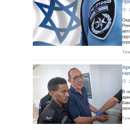
пр
Окр
Рон
авт
ору
огр
Тэг
Ар
Нет
В ч
аре
бак
зал
Тэг