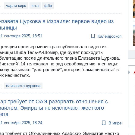
и:
чарли кирк
юта
фбр
изавета Цуркова в Израиле: первое видео из
льницы
11 сентября 2025, 18:51
Калейдоскоп
целярия премьер-министра опубликовала видео из
ьницы Шиба Тель-А-Шомер, где будет проходить
билитацию после длительного плена Елизавета Цуркова.
бистский" 14 телеканал не рад освобождению пленницы:
кову называют "ультралевой", которая "сама виновата" в
их несчастьях.
и:
елизавета цуркова
тар требует от ОАЭ разорвать отношения с
раилем, Эмираты не исключают жесткого
вета
11 сентября 2025, 18:24
В мире
ар требует от Объединённых Арабских Эмиратов жестко