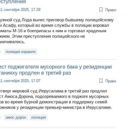
еступления
11 сентября 2025, 17:29
Право
ужной суд Лода вынес приговор бывшему полицейскому
и Асафу, который во время службы в полиции воровал
оматы М-16 и боеприпасы к ним и торговал краденым
жием. Этим преступления полицейского не
аничивались.
и:
полиция израиля
ест поджигателя мусорного бака у резиденции
анияху продлен в третий раз
11 сентября 2025, 17:07
Право
етверг мировой суд Иерусалима в третий раз продлил
ст Амоса Дорона, подозреваемого в поджоге мусорных
ов во время бурной демонстрации в поддержку семей
ожников у резиденции премьер-министра в Иерусалиме.
и:
амос дорон
полиция