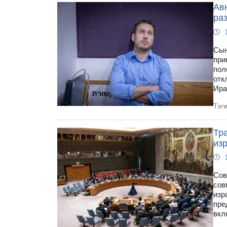
Авн
ра
Сын
при
пол
отк
Ира
Тэг
Тр
из
Сов
сов
изр
пре
вкл