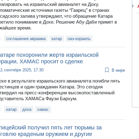
еагировать на израильский авианалет на Доху.
ломатические источники газеты “Гаарец” в странах
сидского залива утверждают, что обращение Катара
ретило понимание в Дохе. Решение Абу-Даби примет в
жайшее время.
и:
соглашения авраама
катар
оаэ-израиль
Катаре похоронили жертв израильской
ерации, ХАМАС просит о сделке
11 сентября 2025, 17:30
В мире
охе в результате израильского авианалета погибли пять
естинцев и один гражданин Катара. Это сегодня
твердил на пресс-конференции высокопоставленный
дставитель ХАМАСа Фаузи Бархум.
и:
катар
доха
хамас
лицейский получил пять лет тюрьмы за
рговлю краденым оружием и другие