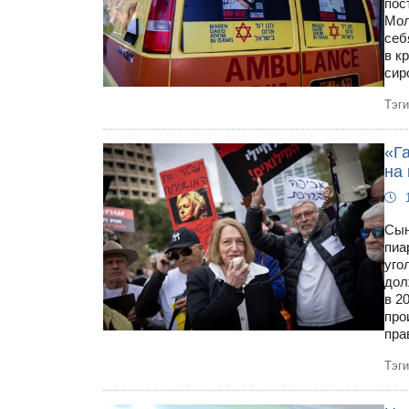
пос
Мол
себ
в к
сир
Тэг
«Г
на
Сын
пиа
уго
дол
в 2
про
пра
Тэг