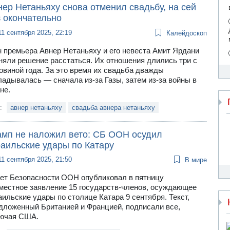
ер Нетаньяху снова отменил свадьбу, на сей
з окончательно
11 сентября 2025, 22:19
Калейдоскоп
 премьера Авнер Нетаньяху и его невеста Амит Ярдани
няли решение расстаться. Их отношения длились три с
овиной года. За это время их свадьба дважды
ладывалась — сначала из-за Газы, затем из-за войны в
не.
и:
авнер нетаньяху
свадьба авнера нетаньяху
амп не наложил вето: СБ ООН осудил
раильские удары по Катару
11 сентября 2025, 21:50
В мире
ет Безопасности ООН опубликовал в пятницу
местное заявление 15 государств-членов, осуждающее
аильские удары по столице Катара 9 сентября. Текст,
дложенный Британией и Францией, подписали все,
ючая США.