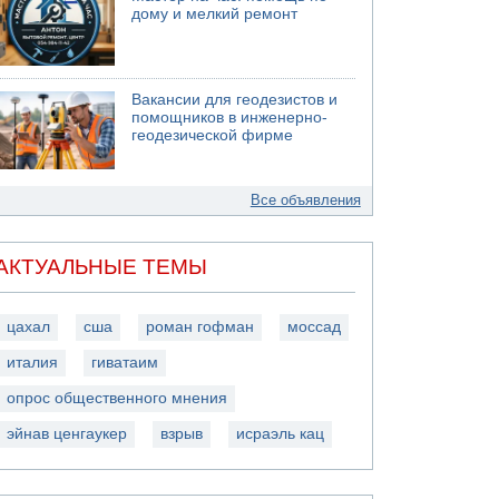
дому и мелкий ремонт
Вакансии для геодезистов и
помощников в инженерно-
геодезической фирме
Все объявления
АКТУАЛЬНЫЕ ТЕМЫ
цахал
сша
роман гофман
моссад
италия
гиватаим
опрос общественного мнения
эйнав ценгаукер
взрыв
исраэль кац