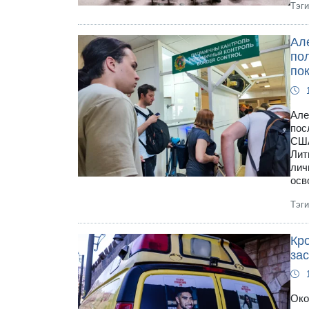
Тэг
Ал
по
по
Але
пос
США
Лит
лич
осв
Тэг
Кр
зас
Око