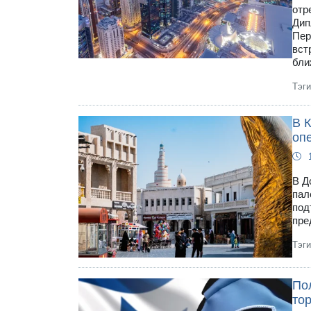
отр
Дип
Пер
вст
бли
Тэг
В 
оп
В Д
пал
под
пре
Тэг
По
то