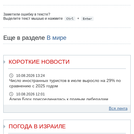
Заметили ошибку в тексте?
Выделите текст мышью и нажмите
+
Ctrl
Enter
Еще в разделе
В мире
КОРОТКИЕ НОВОСТИ
10.08.2026 13:24
Число иностранных туристов в июле выросло на 29% по
сравнению с 2025 годом
10.08.2026 12:01
Ализа Блох присоединилась к правым либералам
09.08.2026 21:03
Вся лента
На 4-м шоссе погиб под колесами автомобиля мужчина
лет 50
ПОГОДА В ИЗРАИЛЕ
09.08.2026 20:04
Сын экс-депутата от партии ШАС арестован за