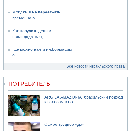
закрытой машине пятилетнего ребенка
Могу ли я не переезжать
09.08.2026 13:38
NYT: Хизбалла переживает самый серьезный
временно в...
финансовый кризис за многие годы
Как получить деньги
09.08.2026 13:29
Трагедия в Мексике: четырехлетний израильский
наследодателя,...
ребенок утонул, упав в бассейн
09.08.2026 08:30
Где можно найти информацию
Авиакомпания Air Canada вновь отсрочила
о...
возвращение в Израиль
Все новости израильского права
ПОТРЕБИТЕЛЬ
ARGILÁ AMAZÔNIA: бразильский подход
к волосам в но
Самое трудное «да»