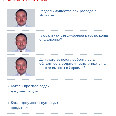
07.08.2026 08:29
В Бат-Яме утонул мужчина
Раздел имущества при разводе в
Израиле
07.08.2026 08:29
Стрельба в школе Таиланда
07.08.2026 06:47
Недалеко от Бейт-Шемеша погиб велосипедист
Глобальная сверхурочная работа: когда
07.08.2026 06:24
она законна?
Саудовская Аравия сообщает о нападении хуситов
До какого возраста ребенка есть
обязанность родителя выплачивать на
него алименты в Израиле?
Каковы правила подачи
документов для...
Какие документы нужны для
продления...