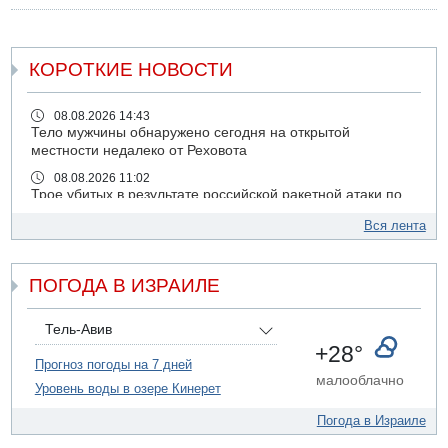
КОРОТКИЕ НОВОСТИ
08.08.2026 14:43
Тело мужчины обнаружено сегодня на открытой
местности недалеко от Реховота
08.08.2026 11:02
Трое убитых в результате российской ракетной атаки по
Киеву
Вся лента
07.08.2026 20:43
Поножовщина в Тайбе: 3 мужчин серьезно ранены
ПОГОДА В ИЗРАИЛЕ
07.08.2026 20:41
Ynet: "Хизбалла" запустила БПЛА со взрывчаткой по
силам ЦАХАЛ
Тель-Авив
07.08.2026 19:16
+28°
ДТП в Ашдоде: тяжело ранены двое маленьких детей
Прогноз погоды на 7 дней
малооблачно
Уровень воды в озере Кинерет
07.08.2026 19:14
Скончался водитель, врезавшийся в стену в
Погода в Израиле
Иерусалиме