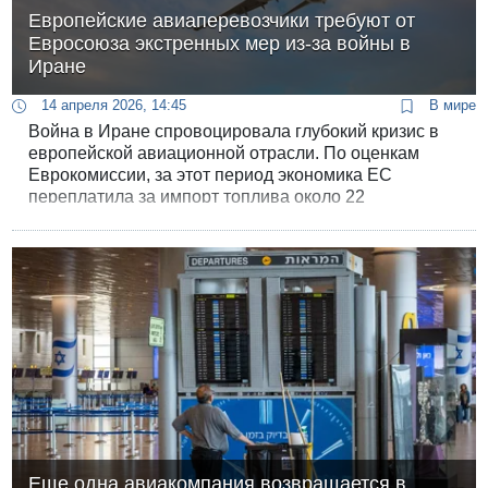
Европейские авиаперевозчики требуют от
Евросоюза экстренных мер из-за войны в
Иране
14 апреля 2026, 14:45
В мире
Война в Иране спровоцировала глубокий кризис в
европейской авиационной отрасли. По оценкам
Еврокомиссии, за этот период экономика ЕС
переплатила за импорт топлива около 22
миллиардов евро только из-за ценовых скачков. На
этом фоне крупнейшие авиаперевозчики Европы
обратились к руководству Евросоюза с требованием
немедленно вмешаться, чтобы предотвратить
коллапс транспортной системы.
Еще одна авиакомпания возвращается в