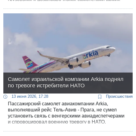
США. Сегодня Управление аэропортов объявило,
что если проблема не будет решена немедленно,
завтра утром авиакомпании получат разрешение
начать отмену летних рейсов.
Самолет израильской компании Arkia поднял
по тревоге истребители НАТО
13 июня 2026, 17:28
Происшествия
Пассажирский самолет авиакомпании Arkia,
выполнявший рейс Тель-Авив - Прага, не сумел
установить связь с венгерскими авиадиспетчерами
и спровоцировал военную тревогу в НАТО.