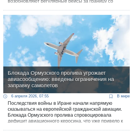
возобновляют регулярные рейсы за границу со
следующей недели. Европейские авиаперевозчики
пока не получили такого разрешения.
Блокада Ормузского пролива угрожает
авиасообщению: введены ограничения на
заправку самолетов
6 апреля 2026, 07:55
В мире
Последствия войны в Иране начали напрямую
сказываться на европейской гражданской авиации.
Блокада Ормузского пролива спровоцировала
дефицит авиационного керосина, что уже привело к
введению ограничений на заправку самолетов в
крупнейших аэропортах Италии и Великобритании.