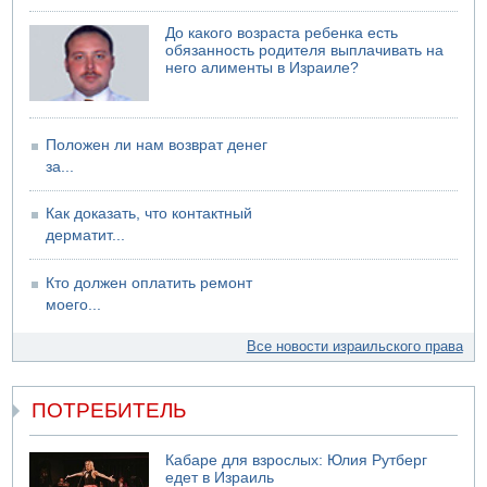
миллиард шекелей сверх утвержденного бюджета "на
срочные секретные нужды"
До какого возраста ребенка есть
обязанность родителя выплачивать на
09.08.2026 13:46
него алименты в Израиле?
В больнице "Шамир" борются за жизнь забытого в
закрытой машине пятилетнего ребенка
09.08.2026 13:38
NYT: Хизбалла переживает самый серьезный
Положен ли нам возврат денег
финансовый кризис за многие годы
за...
09.08.2026 13:29
Трагедия в Мексике: четырехлетний израильский
Как доказать, что контактный
ребенок утонул, упав в бассейн
дерматит...
09.08.2026 08:30
Авиакомпания Air Canada вновь отсрочила
Кто должен оплатить ремонт
возвращение в Израиль
моего...
08.08.2026 14:43
Тело мужчины обнаружено сегодня на открытой
Все новости израильского права
местности недалеко от Реховота
ПОТРЕБИТЕЛЬ
Кабаре для взрослых: Юлия Рутберг
едет в Израиль