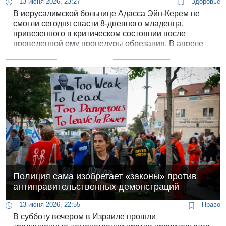
13 июня 2026, 23:27
Здоровье
В иерусалимской больнице Адасса Эйн-Керем не
смогли сегодня спасти 8-дневного младенца,
привезенного в критическом состоянии после
проведенной ему процедуры обрезания. В апреле
такая же трагедия случилась в Бней-Браке.
Полиция сама изобретает «законы» против
антиправительственных демонстраций
13 июня 2026, 22:55
Право
В субботу вечером в Израиле прошли