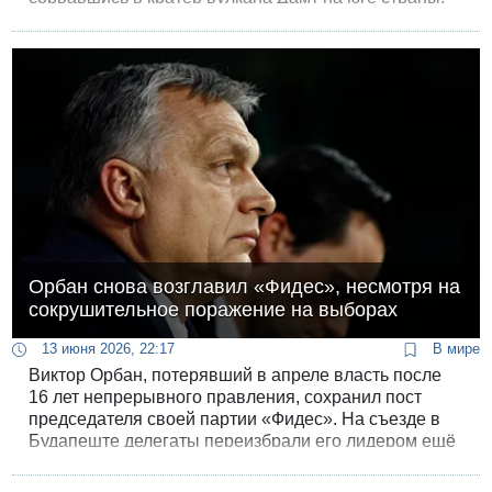
Спасатели йеменской Гражданской
обороны извлекли тело 30-летнего блогера спустя
почти сутки после падения.
Орбан снова возглавил «Фидес», несмотря на
сокрушительное поражение на выборах
13 июня 2026, 22:17
В мире
Виктор Орбан, потерявший в апреле власть после
16 лет непрерывного правления, сохранил пост
председателя своей партии «Фидес». На съезде в
Будапеште делегаты переизбрали его лидером ещё
на один год. Голосование было тайным, и из 737
действительных бюллетеней за Орбана были 729.