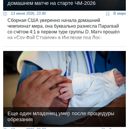
домашнем матче на старте ЧМ-2026
13 июня 2026, 23:40
В мире
Сборная США уверенно начала домашний
чемпионат мира, она буквально разнесла Парагвай
со счётом 4:1 в первом туре группы D. Матч прошёл
на «Соу-Фай Стэдиум» в Инглвуде под Лос-
Анджелесом - самой дорогой спортивной арене
мира стоимостью 5,5 миллиарда долларов.
Еще один младенец умер после процедуры
обрезания