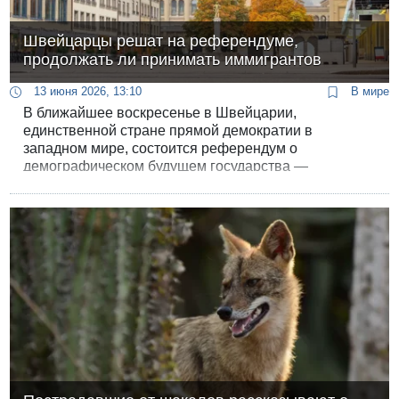
Швейцарцы решат на референдуме,
продолжать ли принимать иммигрантов
13 июня 2026, 13:10
В мире
В ближайшее воскресенье в Швейцарии,
единственной стране прямой демократии в
западном мире, состоится референдум о
демографическом будущем государства —
останется ли Швейцарская конфедерация открытой
для иммиграции или пора поставить барьер перед
потоком иностранных резидентов в одну из самых
богатых стран мира.