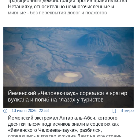
традиционные демонстрации против правительства
Нетанияху, относительно немногочисленные и
мирные - без перекрытия дорог и поджогов
мусорных баков. В Иерусалиме демонстрацию
разгоняла конная полиция, пятерых женщин
задержали без всякого повода.
Йеменский «Человек-паук» сорвался в кратер
вулкана и погиб на глазах у туристов
13 июня 2026, 22:53
В мире
Йеменский экстремал Антар аль-Абси, которого
десятки тысяч подписчиков знали в соцсетях как
«йеменского Человека-паука», разбился,
сорвавшись в кратер вулкана Дамт на юге страны.