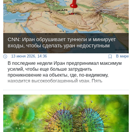
CNN: Иран обрушивает туннели и минирует
входы, чтобы сделать уран недоступным
13 июня 2026, 14:36
В мире
В последние недели Иран предпринимал максимум
усилий, чтобы еще больше затруднить
проникновение на объекты, где, по-видимому,
находится высокообогащенный уран. Пять
источников в разведывательной службе США
сообщили каналу CNN, что с этой целью иранцы
обрушивали туннели и минировали входы.