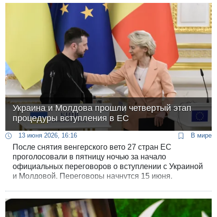
Украина и Молдова прошли четвертый этап
процедуры вступления в ЕС
13 июня 2026, 16:16
В мире
После снятия венгерского вето 27 стран ЕС
проголосовали в пятницу ночью за начало
официальных переговоров о вступлении с Украиной
и Молдовой. Переговоры начнутся 15 июня,
сообщили председатель Еврокомиссии Урсула фон
дер Ляйен и председатель Европейского совета
Антониу Кошта.