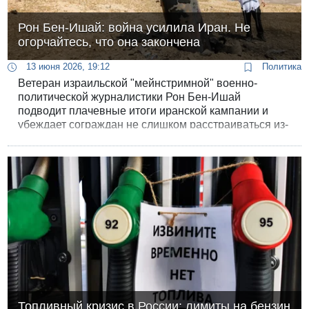
Рон Бен-Ишай: война усилила Иран. Не
огорчайтесь, что она закончена
13 июня 2026, 19:12
Политика
Ветеран израильской "мейнстримной" военно-
политической журналистики Рон Бен-Ишай
подводит плачевные итоги иранской кампании и
убеждает сограждан не слишком расстраиваться из-
за прекращения этой злополучной войны.
Топливный кризис в России: лимиты на бензин