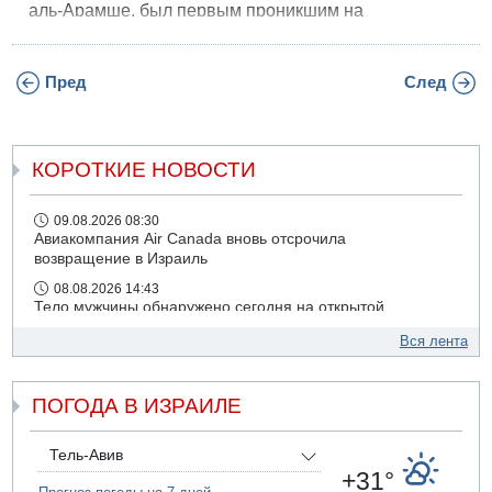
аль-Арамше, был первым проникшим на
территорию Израиля с начала этой недели.
Пред
След
КОРОТКИЕ НОВОСТИ
09.08.2026 08:30
Авиакомпания Air Canada вновь отсрочила
возвращение в Израиль
08.08.2026 14:43
Тело мужчины обнаружено сегодня на открытой
местности недалеко от Реховота
Вся лента
08.08.2026 11:02
Трое убитых в результате российской ракетной атаки по
Киеву
ПОГОДА В ИЗРАИЛЕ
07.08.2026 20:43
Поножовщина в Тайбе: 3 мужчин серьезно ранены
Тель-Авив
07.08.2026 20:41
+31°
Ynet: "Хизбалла" запустила БПЛА со взрывчаткой по