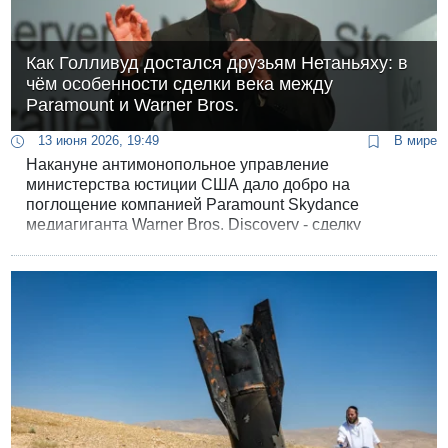
Как Голливуд достался друзьям Нетаньяху: в
чём особенности сделки века между
Paramount и Warner Bros.
13 июня 2026, 19:49
В мире
Накануне антимонопольное управление
министерства юстиции США дало добро на
поглощение компанией Paramount Skydance
медиагиганта Warner Bros. Discovery - сделку
стоимостью около 110 миллиардов долларов,
которая собирает под одной крышей два
крупнейших голливудских конгломерата.