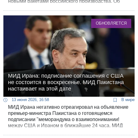
новыми ракетами российского производства. Об
этом со ссылкой на оценки западных
разведок рассказало агентство Bloomberg.
ОБНОВЛЯЕТСЯ
МИД Ирана: подписание соглашения с США
не состоится в воскресенье. МИД Пакистана
настаивает на этой дате
13 июня 2026, 16:58
В мире
МИД Ирана негативно отреагировал на объявление
премьер-министра Пакистана о готовящемся
подписании "меморандума о взаимопонимании!
между США и Ираном в ближайшие 24 часа. МИД
Пакистана настаивает: подписание назначено на
воскресенье.