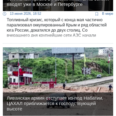
вводят уже в Москве и Петербурге
13 июня 2026, 18:52
В мире
Топливный кризис, который с конца мая частично
парализовал оккупированный Крым и ряд областей
юга России, докатился до двух столиц. Со
вчерашнего дня крупнейшие сети АЗС начали
ограничивать продажу бензина в одни руки в
Москве и Санкт-Петербурге - водителям наливают
не больше установленного количества литров
топлива.
Ливанская армия отступает из-под Набатии,
ЦАХАЛ приближается к господствующей
высоте