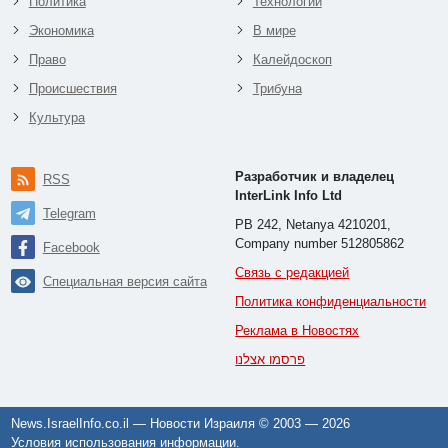
Политика
Технологии
Экономика
В мире
Право
Калейдоскоп
Происшествия
Трибуна
Культура
Разработчик и владелец
RSS
InterLink Info Ltd
Telegram
PB 242, Netanya 4210201,
Company number 512805862
Facebook
Связь с редакцией
Специальная версия сайта
Политика конфиденциальности
Реклама в Новостях
פרסמו אצלנו
News.IsraelInfo.co.il — Новости Израиля © 2003 —
2026
Условия использования информации
.