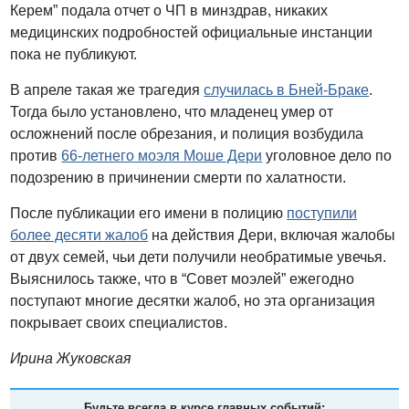
Керем” подала отчет о ЧП в минздрав, никаких
медицинских подробностей официальные инстанции
пока не публикуют.
В апреле такая же трагедия
случилась в Бней-Браке
.
Тогда было установлено, что младенец умер от
осложнений после обрезания, и полиция возбудила
против
66-летнего моэля Моше Дери
уголовное дело по
подозрению в причинении смерти по халатности.
После публикации его имени в полицию
поступили
более десяти жалоб
на действия Дери, включая жалобы
от двух семей, чьи дети получили необратимые увечья.
Выяснилось также, что в “Совет моэлей” ежегодно
поступают многие десятки жалоб, но эта организация
покрывает своих специалистов.
Ирина Жуковская
Будьте всегда в курсе главных событий: