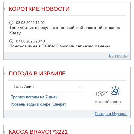
КОРОТКИЕ НОВОСТИ
08.08.2026 11:02
Трое убитых в результате российской ракетной атаки по
Киеву
07.08.2026 20:43
Поножовщина в Тайбе: 3 мужчин серьезно ранены
07.08.2026 20:41
Вся лента
Ynet: "Хизбалла" запустила БПЛА со взрывчаткой по
силам ЦАХАЛ
ПОГОДА В ИЗРАИЛЕ
07.08.2026 19:16
ДТП в Ашдоде: тяжело ранены двое маленьких детей
07.08.2026 19:14
Тель-Авив
Скончался водитель, врезавшийся в стену в
+32°
Иерусалиме
Прогноз погоды на 7 дней
малооблачно
Уровень воды в озере Кинерет
07.08.2026 17:57
Подозреваемый в домогательствах в хостеле - Гильбоа
Погода в Израиле
Дахан
07.08.2026 17:55
Обнародовано имя полицейского, подозреваемого в
КАССА BRAVO! *3221
коррупционных отношениях с Йоавом Элиаси