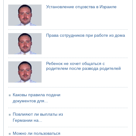
07.08.2026 06:47
Недалеко от Бейт-Шемеша погиб велосипедист
Установление отцовства в Израиле
07.08.2026 06:24
Саудовская Аравия сообщает о нападении хуситов
06.08.2026 13:43
И еще иранские агенты
Права сотрудников при работе из дома
06.08.2026 13:13
Арестованы двое подозреваемых в стрельбе по
электрической компании
06.08.2026 13:07
Ребенок не хочет общаться с
Возле Кирьят-Арбы пожар на местности
родителем после развода родителей
Каковы правила подачи
документов для...
Повлияют ли выплаты из
Германии на...
Можно ли пользоваться