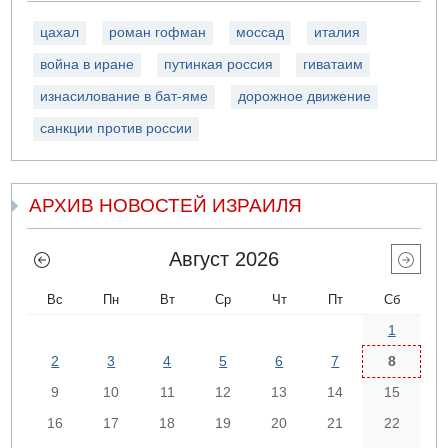
цахал
роман гофман
моссад
италия
война в иране
путинкая россия
гиватаим
изнасилование в бат-яме
дорожное движение
санкции против россии
АРХИВ НОВОСТЕЙ ИЗРАИЛЯ
Август 2026
Вс
Пн
Вт
Ср
Чт
Пт
Сб
1
2
3
4
5
6
7
8
9
10
11
12
13
14
15
16
17
18
19
20
21
22