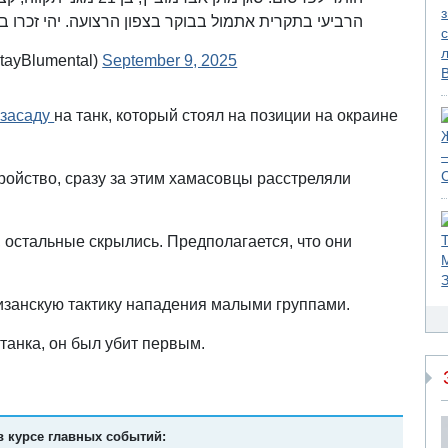
הרביעי בתקרית אתמול בבוקר בצפון הרצועה. יהי זכרו ב
mental (@ItayBlumental)
September 9, 2025
 засаду
на танк, который стоял на позиции на окраине
ройство, сразу за этим хамасовцы расстреляли
 остальные скрылись. Предполагается, что они
занскую тактику нападения малыми группами.
танка, он был убит первым.
в курсе главных событий: