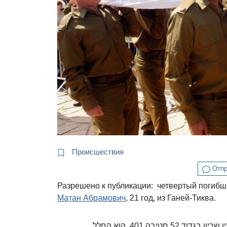
Происшествия
Отпр
Разрешено к публикации: четвертый погибши
Матан Абрамович
, 21 год, из Ганей-Тиква.
הותר לפרסום: סגן מתן אברמוביץ, בן 21 מגני תקווה, קצין שריון בגדוד 52 חטיבה 401, הוא החלל