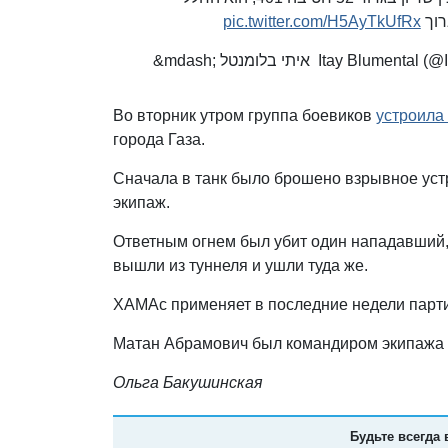
pic.twitter.com/H5AyTkUfRx
רוך
&mdash; איתי בלומנטל Itay Blu
Во вторник утром группа боевиков
устроила
города Газа.
Сначала в танк было брошено взрывное уст
экипаж.
Ответным огнем был убит один нападавший,
вышли из туннеля и ушли туда же.
ХАМАс применяет в последние недели парти
Матан Абрамович был командиром экипажа 
Ольга Бакушинская
Будьте всегда 