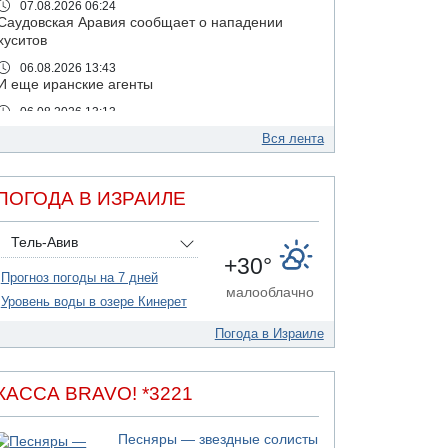
07.08.2026 06:24
Саудовская Аравия сообщает о нападении
хуситов
06.08.2026 13:43
И еще иранские агенты
06.08.2026 13:13
Арестованы двое подозреваемых в стрельбе
Вся лента
по электрической компании
06.08.2026 13:07
Возле Кирьят-Арбы пожар на местности
ПОГОДА В ИЗРАИЛЕ
06.08.2026 12:06
США не будут давить на Израиль в вопросе
Тель-Авив
Ливана
+30°
Прогноз погоды на 7 дней
06.08.2026 11:41
малооблачно
Трое подростков ограбили сексшоп в Холоне
Уровень воды в озере Кинерет
06.08.2026 08:45
Погода в Израиле
Взрыв в Северном Тель-Авиве
06.08.2026 08:11
Украинская атака на российский НПЗ
КАССА BRAVO! *3221
05.08.2026 18:30
Израиль провел испытания системы
Песняры — звездные солисты
противоракетной обороны "Хец"