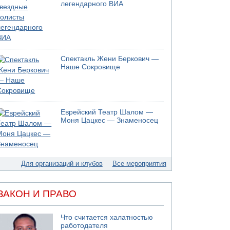
легендарного ВИА
05.08.2026 18:28
МАДА призывает израильтян срочно сдавать
кровь
05.08.2026 17:00
Бывший посол Израиля в ООН Гилад Эрдан
Спектакль Жени Беркович —
объявит в четверг о создании новой
Наше Сокровище
политической партии
05.08.2026 13:49
На севере Израиля на берег выбросило тело
05.08.2026 13:32
Еврейский Театр Шалом —
В России горят новые склады
Моня Цацкес — Знаменосец
Для организаций и клубов
Все мероприятия
ЗАКОН И ПРАВО
Что считается халатностью
работодателя