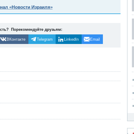
анал «Новости Израиля»
ость? Порекомендуйте друзьям:
ВКонтакте
Telegram
LinkedIn
Email