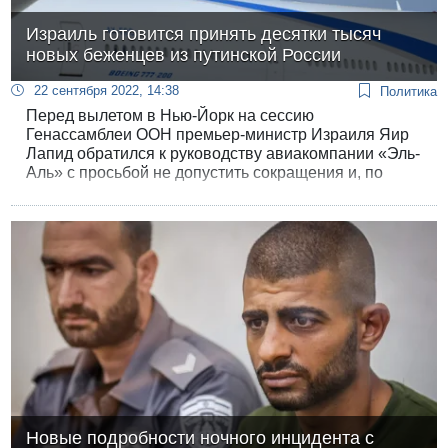
Израиль готовится принять десятки тысяч
новых беженцев из путинской России
22 сентября 2022, 14:38
Политика
Перед вылетом в Нью-Йорк на сессию
Генассамблеи ООН премьер-министр Израиля Яир
Лапид обратился к руководству авиакомпании «Эль-
Аль» с просьбой не допустить сокращения и, по
возможности, увеличить число прямых рейсов из
России. В Израиле ожидают новой массовой алии из
России на почве объявления мобилизации.
Новые подробности ночного инцидента с