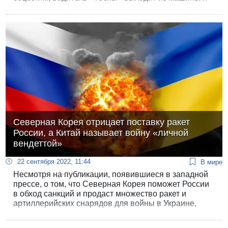
лупит кулаками другого водителя, сделавшего ему
замечание.
Северная Корея отрицает поставку ракет
России, а Китай называет войну «личной
вендеттой»
22 сентября 2022, 11:44
В мире
Несмотря на публикации, появившиеся в западной
прессе, о том, что Северная Корея поможет России
в обход санкций и продаст множество ракет и
артиллерийских снарядов для войны в Украине,
Центральное информационное агентство Северной
Кореи официально опровергло эту информацию.