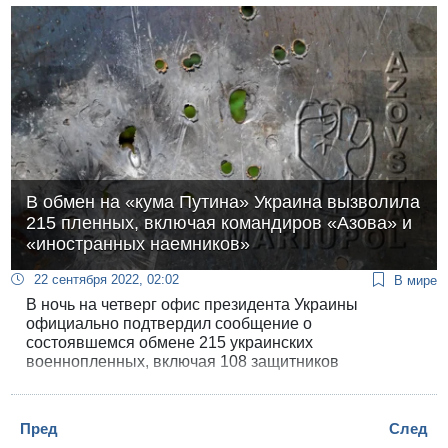
В обмен на «кума Путина» Украина вызволила
215 пленных, включая командиров «Азова» и
«иностранных наемников»
22 сентября 2022, 02:02
В мире
В ночь на четверг офис президента Украины
официально подтвердил сообщение о
состоявшемся обмене 215 украинских
военнопленных, включая 108 защитников
«Азовстали», на Виктора Медведчука и еще 55
российских военнослужащих. В опубликованном
списке освобожденных пленников - пятеро
Пред
След
командиров батальона «Азов» и шестеро