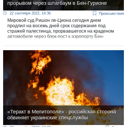
прорывом через шлагбаум в Бен-Гурионе
22 сентября 2022, 14:36
Происшествия
Мировой суд Ришон ле-Циона сегодня днем
продлил на восемь дней срок содержания под
стражей палестинца, прорвавшегося на краденом
автомобиле через блок-пост к аэропорту Бен-
Гурион. Адвокат задержанного утверждает, что тот
не имел никаких террористических намерений, а
просто «заблудился на дороге». Сам палестинец
уже сидел в тюрьме и имеет непогашенный срок.
«Теракт в Мелитополе» - российская сторона
обвиняет украинские спецслужбы