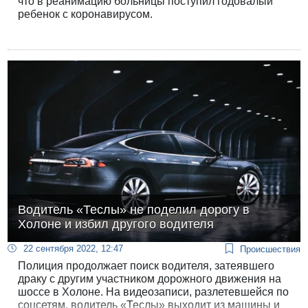
что в реанимацию больницы поступил годовалый
ребенок с коронавирусом.
Водитель «Теслы» не поделил дорогу в
Холоне и избил другого водителя
22 сентября 2022, 12:47
Происшествия
Полиция продолжает поиск водителя, затеявшего
драку с другим участником дорожного движения на
шоссе в Холоне. На видеозаписи, разлетевшейся по
соцсетям, водитель «Теслы» выходит из машины и