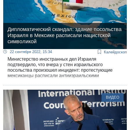
Дипломатический скандал: здание посольства
Израиля в Мексике расписали нацистской
символикой
22 сентября 2022, 15:34
Калейдоскоп
Министерство иностранных дел Израиля
подтвердило, что вчера у стен израильского
посольства произошел инцидент: протестующие
мексиканцы расписали антиизраильскими
надписями и нацистской символикой стены
ограждения. Среди надписей: “Смерть Израилю!” и
“Смерть израильскому апартеиду”.
ВИДЕО