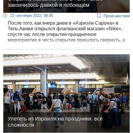
закончилось давкой и побоищем
22 сентября 2022, 08:45
Происшествия
После того, как вчера днем в «Азриэли Сарона» в
Тель-Авиве открылся флагманский магазин «Nike»,
спустя час после открытия праздничное
мероприятие в честь открытия пришлось свернуть, а
сам магазин закрыть для покупателей из-за
бесчинствующей толпы и ужасной давки.
Улететь из Израиля на праздники: все
сложности