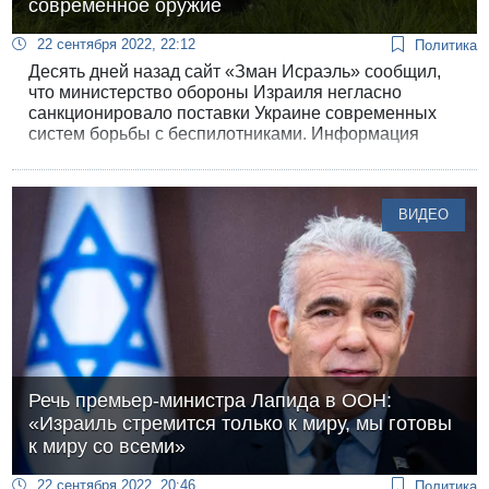
современное оружие
22 сентября 2022, 22:12
Политика
Десять дней назад сайт «Зман Исраэль» сообщил,
что министерство обороны Израиля негласно
санкционировало поставки Украине современных
систем борьбы с беспилотниками. Информация
распространяется в англоязычных СМИ, и
министерство обороны ее не опровергает.
Предполагают, что так Израиль отвечает на закупку
ВИДЕО
Россией иранских дронов - и не случайно «утечка» о
поставках появилась одновременно с публикациями
о применении иранских БПЛА российскими
войсками в Украине.
Речь премьер-министра Лапида в ООН:
«Израиль стремится только к миру, мы готовы
к миру со всеми»
22 сентября 2022, 20:46
Политика