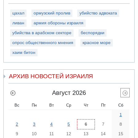
цахал
ормузский пролив
убийство адвоката
ливан
армия обороны израиля
убийства в арабском секторе
беспорядки
опрос общественного мнения
красное море
хаим битон
АРХИВ НОВОСТЕЙ ИЗРАИЛЯ
Август 2026
Вс
Пн
Вт
Ср
Чт
Пт
Сб
1
2
3
4
5
6
7
8
9
10
11
12
13
14
15