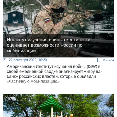
также иранский флаг, скандируя антирежимные
лозунги.
Институт изучения войны скептически
оценивает возможности России по
мобилизации
22 сентября 2022, 10:20
В мире
Американский Институт изучения войны (ISW) в
своей ежедневной сводке анализирует «игру ва-
банк» российских властей, которые объявили
«частичную мобилизацию».