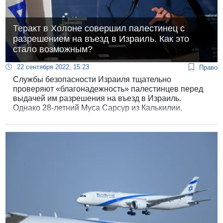
Теракт в Холоне совершил палестинец с
разрешением на въезд в Израиль. Как это
стало возможным?
22 сентября 2022, 15:23
Право
Службы безопасности Израиля тщательно
проверяют «благонадежность» палестинцев перед
выдачей им разрешения на въезд в Израиль.
Однако 28-летний Муса Сарсур из Калькилии,
получив разрешение на въезд, жестоко убил 84-
летнюю женщину в Холоне. Корреспондент «Кан»
Нурит Йоханан объясняет, что речь идет не о
случайной ошибке ШАБАК, а о системном сбое в
организации проверок на безопасность.