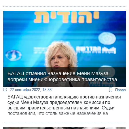
юридически ничтожных «референдумов» о
вхождении в РФ на оккупированных территориях.
Новый пакет будет включать установление
«потолка» цен на нефть, ужесточение эмбарго на
импорт в Россию гражданских технологий двойного
назначения и расширение персональных санкций.
БАГАЦ отменил назначение Мени Мазуза
вопреки мнению юрсоветника правительства
22 сентября 2022, 18:38
Право
БАГАЦ удовлетворил апелляцию против назначения
судьи Мени Мазуза председателем комиссии по
высшим правительственным назначениям. Судьи
постановили, что столь важные назначения на
ключевые посты и на длительный срок не могут
осуществляться переходным правительством, -