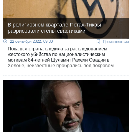
В религиозном квартале Петах-Тиквы
разрисовали стены свастиками
22 сентября 2022, 09:30
Происшествия
Пока вся страна следила за расследованием
жестокого убийства по националистическим
мотивам 84-летней Шуламит Рахели Овадии в
Холоне, неизвестные пробрались под покровом
ночи в религиозный квартал Петах-Тиквы и
изрисовали стены свастиками.