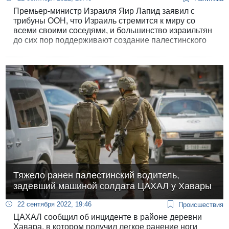
Премьер-министр Израиля Яир Лапид заявил с
трибуны ООН, что Израиль стремится к миру со
всеми своими соседями, и большинство израильтян
до сих пор поддерживают создание палестинского
государства. Главными экзистенциальными
угрозами для Израиля он назвал иранскую ядерную
программу и распространяемую антисемитами ложь
об Израиле.
Тяжело ранен палестинский водитель,
задевший машиной солдата ЦАХАЛ у Хавары
22 сентября 2022, 19:46
Происшествия
ЦАХАЛ сообщил об инциденте в районе деревни
Хавара, в котором получил легкое ранение ноги