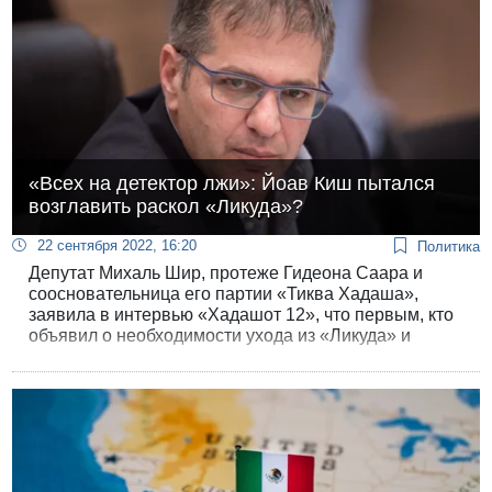
«Всех на детектор лжи»: Йоав Киш пытался
возглавить раскол «Ликуда»?
22 сентября 2022, 16:20
Политика
Депутат Михаль Шир, протеже Гидеона Саара и
соосновательница его партии «Тиква Хадаша»,
заявила в интервью «Хадашот 12», что первым, кто
объявил о необходимости ухода из «Ликуда» и
создания новой партии, был депутат Йоав Киш,
входящий в ближнее окружение Нетанияху. Недавно
Шир покинула «Лагерь государственников» Ганца-
Саара и перешла в «Еш Атид». Она настаивает, что
сказала правду и готова сегодня же пройти
проверку на детекторе лжи.