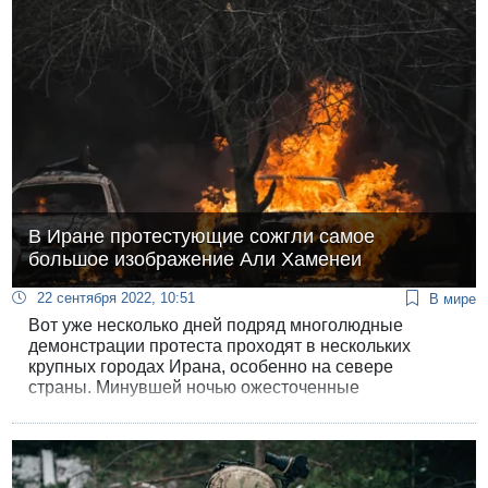
Одновременно с этим, вчера бывший главный
редактор Global Times Ху Сицзинь написал статью
для «Газеты Коммунистической партии Китая», в
которой назвал войну в Украине «вопросом жизни и
смерти» для Путина.
В Иране протестующие сожгли самое
большое изображение Али Хаменеи
22 сентября 2022, 10:51
В мире
Вот уже несколько дней подряд многолюдные
демонстрации протеста проходят в нескольких
крупных городах Ирана, особенно на севере
страны. Минувшей ночью ожесточенные
столкновения демонстрантов с силовиками прошли
в городах Урмия и Сардашт. Иранские
демонстранты сожгли самое большое в Иране
изображение верховного лидера Али Хаменеи, а