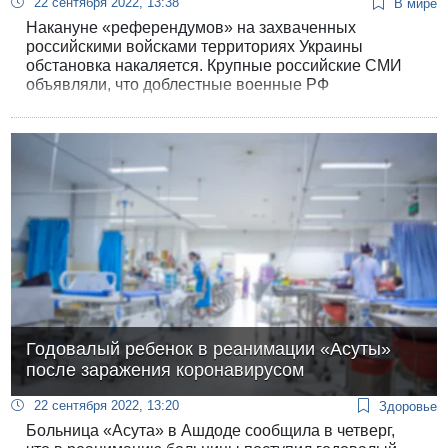
22 сентября 2022, 13:38
В мире
Накануне «референдумов» на захваченных
российскими войсками территориях Украины
обстановка накаляется. Крупные российские СМИ
объявляли, что доблестные военные РФ
предотвратили «готовящиеся украинскими
спецслужбами теракты, которые должны помешать
референдуму в Херсоне». Сегодня утром на
Центральном рынке Мелитополя прогремел взрыв,
погибло несколько человек. Россия вновь назвала
это украинской провокацией.
Годовалый ребенок в реанимации «Асуты»
после заражения коронавирусом
22 сентября 2022, 13:20
Здоровье
Больница «Асута» в Ашдоде сообщила в четверг,