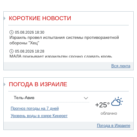
«иностранных наемников», двое из которых в июле
были приговорены к смертной казни «судом ДНР».
КОРОТКИЕ НОВОСТИ
05.08.2026 18:30
Израиль провел испытания системы противоракетной
обороны "Хец"
05.08.2026 18:28
МАДА призывает израильтян срочно сдавать кровь
05.08.2026 17:00
Вся лента
Бывший посол Израиля в ООН Гилад Эрдан объявит в
четверг о создании новой политической партии
ПОГОДА В ИЗРАИЛЕ
05.08.2026 13:49
На севере Израиля на берег выбросило тело
05.08.2026 13:32
Тель-Авив
В России горят новые склады
+25°
Прогноз погоды на 7 дней
05.08.2026 10:19
облачно
Уровень воды в озере Кинерет
Хуситы сообщают об атаке по Саудовскому танкеру
Погода в Израиле