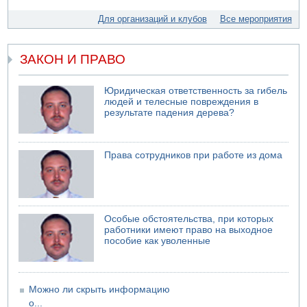
05.08.2026 06:41
Еще один меморандум для Ирана
Для организаций и клубов
Все мероприятия
04.08.2026 20:31
Минздрав и Министерство экологии сообщили о
необычно высоком уровне загрязнения воды в девяти
ЗАКОН И ПРАВО
реках и ручьях на севере страны
04.08.2026 19:20
Юридическая ответственность за гибель
Шоссе 6 и участок шоссе 1 в восточном направлении в
людей и телесные повреждения в
районе Бейт-Шемеша вновь открыты для движения
результате падения дерева?
Права сотрудников при работе из дома
Особые обстоятельства, при которых
работники имеют право на выходное
пособие как уволенные
Можно ли скрыть информацию
о...