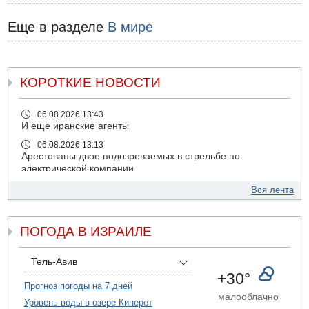
Еще в разделе
В мире
КОРОТКИЕ НОВОСТИ
06.08.2026 13:43
И еще иранские агенты
06.08.2026 13:13
Арестованы двое подозреваемых в стрельбе по
электрической компании
06.08.2026 13:07
Вся лента
Возле Кирьят-Арбы пожар на местности
06.08.2026 12:06
ПОГОДА В ИЗРАИЛЕ
США не будут давить на Израиль в вопросе Ливана
06.08.2026 11:41
Трое подростков ограбили сексшоп в Холоне
Тель-Авив
+30°
06.08.2026 08:45
Прогноз погоды на 7 дней
Взрыв в Северном Тель-Авиве
малооблачно
Уровень воды в озере Кинерет