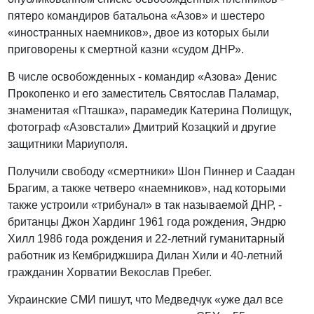
пятеро командиров батальона «Азов» и шестеро
«иностранных наемников», двое из которых были
приговорены к смертной казни «судом ДНР».
В числе освобожденных - командир «Азова» Денис
Прокопенко и его заместитель Святослав Паламар,
знаменитая «Пташка», парамедик Катерина Полищук,
фотограф «Азовстали» Дмитрий Козацкий и другие
защитники Мариуполя.
Получили свободу «смертники» Шон Пиннер и Саадан
Брагим, а также четверо «наемников», над которыми
также устроили «трибунал» в так называемой ДНР, -
британцы Джон Хардинг 1961 года рождения, Эндрю
Хилл 1986 года рождения и 22-летний гуманитарный
работник из Кембриджшира Дилан Хили и 40-летний
гражданин Хорватии Векослав Пребег.
Украинские СМИ пишут, что Медведчук «уже дал все