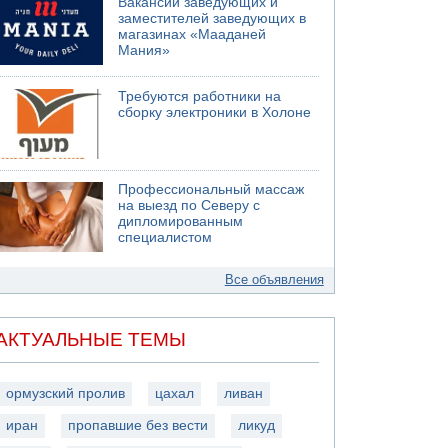
Вакансии заведующих и
заместителей заведующих в
магазинах «Мааданей
Мания»
Требуются работники на
сборку электроники в Холоне
Профессиональный массаж
на выезд по Северу с
дипломированным
специалистом
Все объявления
АКТУАЛЬНЫЕ ТЕМЫ
ормузский пролив
цахал
ливан
иран
пропавшие без вести
ликуд