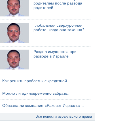
75-летний мужчина получил тяжелые
родителем после развода
ножевые ранения в результате нападения на
родителей
улице Левински в Тель-Авиве
Глобальная сверхурочная
работа: когда она законна?
Раздел имущества при
разводе в Израиле
Как решить проблемы с кредитной...
Можно ли единовременно забрать...
Обязана ли компания «Ракевет Исраэль»...
Все новости израильского права