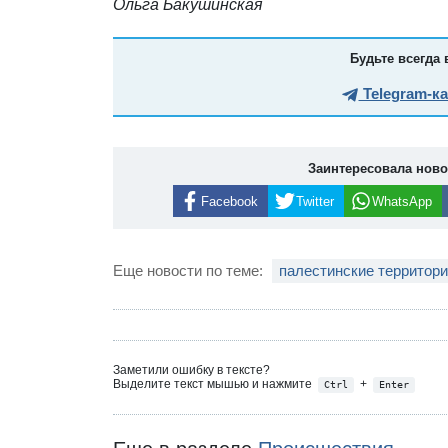
Ольга Бакушинская
Будьте всегда 
Telegram-к
Заинтересовала нов
Facebook
Twitter
WhatsApp
Еще новости по теме:
палестинские территор
Заметили ошибку в тексте?
Выделите текст мышью и нажмите
+
Ctrl
Enter