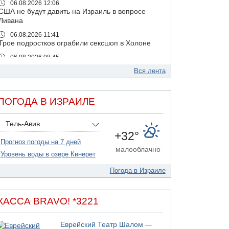
06.08.2026 12:06
США не будут давить на Израиль в вопросе
Ливана
06.08.2026 11:41
Трое подростков ограбили сексшоп в Холоне
06.08.2026 08:45
Взрыв в Северном Тель-Авиве
Вся лента
06.08.2026 08:11
Украинская атака на российский НПЗ
ПОГОДА В ИЗРАИЛЕ
05.08.2026 18:30
Израиль провел испытания системы
противоракетной обороны "Хец"
Тель-Авив
+32°
05.08.2026 18:28
Прогноз погоды на 7 дней
МАДА призывает израильтян срочно сдавать
малооблачно
кровь
Уровень воды в озере Кинерет
05.08.2026 17:00
Погода в Израиле
Бывший посол Израиля в ООН Гилад Эрдан
объявит в четверг о создании новой
политической партии
КАССА BRAVO! *3221
05.08.2026 13:49
На севере Израиля на берег выбросило тело
Еврейский Театр Шалом —