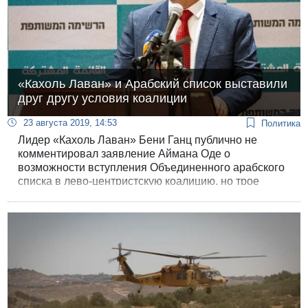
«Кахоль Лаван» и Арабский список выставили
друг другу условия коалиции
23 августа 2019, 14:53
Политика
Лидер «Кахоль Лаван» Бени Ганц публично не
комментировал заявление Аймана Оде о
возможности вступления Объединенного арабского
списка в лево-центристскую коалицию, но трое
других лидеров блока объявили общее условие
принятия арабов в коалицию. Оде, со своей
стороны, назвал четыре условия коалиции с
сионистскими партиями.