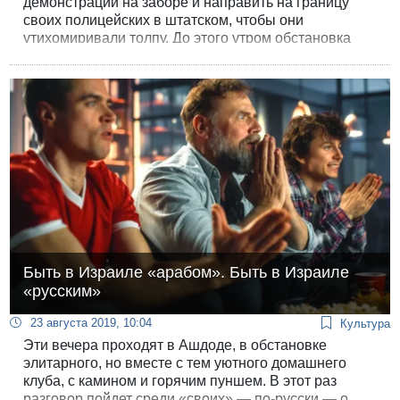
демонстрации на заборе и направить на границу
своих полицейских в штатском, чтобы они
утихомиривали толпу. До этого утром обстановка
выглядела более наряженной.
Быть в Израиле «арабом». Быть в Израиле
«русским»
23 августа 2019, 10:04
Культура
Эти вечера проходят в Ашдоде, в обстановке
элитарного, но вместе с тем уютного домашнего
клуба, с камином и горячим пуншем. В этот раз
разговор пойдет среди «своих» — по-русски — о