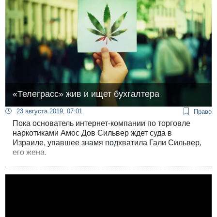
«Телеграсс» жив и ищет бухгалтера
23 августа 2019, 07:01
Право
Пока основатель интернет-компании по торговле
наркотиками Амос Дов Сильвер ждет суда в
Израиле, упавшее знамя подхватила Гали Сильвер,
его жена.