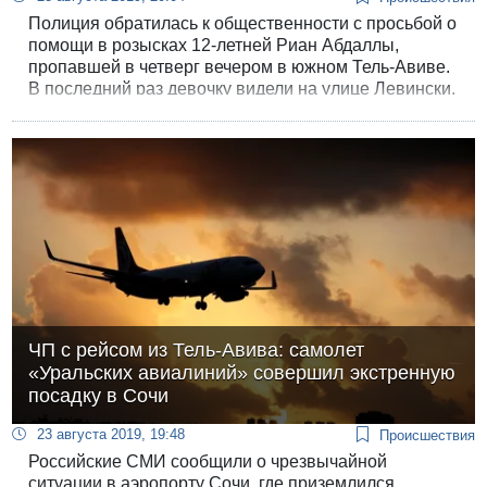
Полиция обратилась к общественности с просьбой о
помощи в розысках 12-летней Риан Абдаллы,
пропавшей в четверг вечером в южном Тель-Авиве.
В последний раз девочку видели на улице Левински,
рядом со сквером Левински. По оценке полиции,
жизнь девочки под угрозой.
ЧП с рейсом из Тель-Авива: самолет
«Уральских авиалиний» совершил экстренную
посадку в Сочи
23 августа 2019, 19:48
Происшествия
Российские СМИ сообщили о чрезвычайной
ситуации в аэропорту Сочи, где приземлился