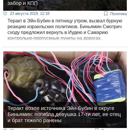
забор и КПП
23 августа 2019, 12:18
Политика
Теракт в Эйн-Бубин в пятницу утром, вызвал бурную
реакцию израильских политиков. Биньямин Смотрич
сходу предложил вернуть в Иудею и Самарию
контрольно-пропускные пункты на дорогах.
Теракт возле источника Эйн-Бубин в округе
Биньямин: погибла девушка 17-ти лет, ее отец
и брат тяжело ранены