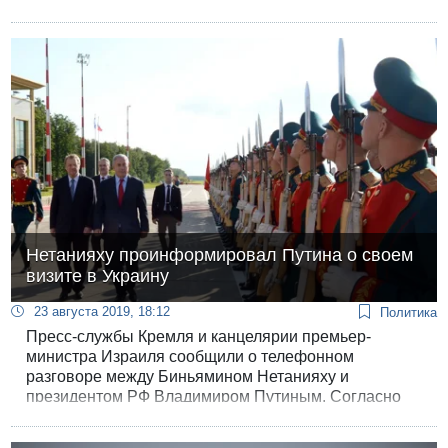
запрещенные законом домогательства.
Нетанияху проинформировал Путина о своем
визите в Украину
23 августа 2019, 18:12
Политика
Пресс-службы Кремля и канцелярии премьер-
министра Израиля сообщили о телефонном
разговоре между Биньямином Нетанияху и
президентом РФ Владимиром Путиным. Согласно
обоим пресс-релизам, Нетанияху проинформировал
Путина о своем визите в Украину.