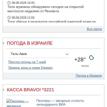
08.08.2026 14:43
Тело мужчины обнаружено сегодня на открытой
местности недалеко от Реховота
08.08.2026 11:02
Трое убитых в результате российской ракетной атаки по
Киеву
Вся лента
07.08.2026 20:43
Поножовщина в Тайбе: 3 мужчин серьезно ранены
ПОГОДА В ИЗРАИЛЕ
07.08.2026 20:41
Ynet: "Хизбалла" запустила БПЛА со взрывчаткой по
силам ЦАХАЛ
Тель-Авив
07.08.2026 19:16
+28°
ДТП в Ашдоде: тяжело ранены двое маленьких детей
Прогноз погоды на 7 дней
ясно
Уровень воды в озере Кинерет
07.08.2026 19:14
Скончался водитель, врезавшийся в стену в
Погода в Израиле
Иерусалиме
КАССА BRAVO! *3221
Песняры — звездные солисты
легендарного ВИА