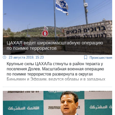
ЦАХАЛ ведет широкомасштабную операцию
по поимке террористов
23 августа 2019, 15:23
Происшествия
Крупные силы ЦАХАЛа стянуты в район теракта у
поселения Долев. Масштабная военная операцию
по поимке террористов развернута в округах
Биньямин и Эфраим, ведутся облавы и в западных
районах столица ПА Рамаллы.