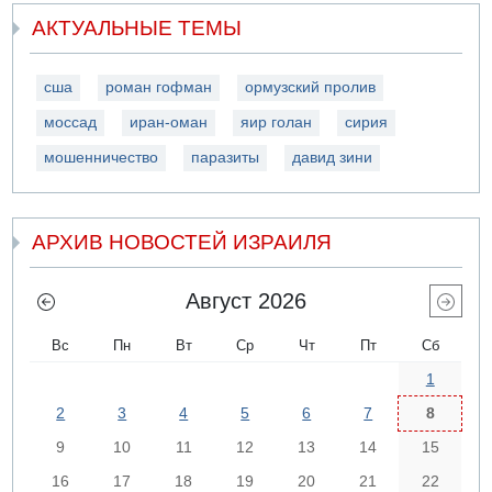
АКТУАЛЬНЫЕ ТЕМЫ
сша
роман гофман
ормузский пролив
моссад
иран-оман
яир голан
сирия
мошенничество
паразиты
давид зини
АРХИВ НОВОСТЕЙ ИЗРАИЛЯ
Август 2026
Вс
Пн
Вт
Ср
Чт
Пт
Сб
1
2
3
4
5
6
7
8
9
10
11
12
13
14
15
16
17
18
19
20
21
22