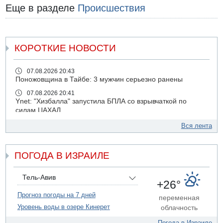
Еще в разделе
Происшествия
КОРОТКИЕ НОВОСТИ
07.08.2026 20:43
Поножовщина в Тайбе: 3 мужчин серьезно ранены
07.08.2026 20:41
Ynet: "Хизбалла" запустила БПЛА со взрывчаткой по
силам ЦАХАЛ
07.08.2026 19:16
Вся лента
ДТП в Ашдоде: тяжело ранены двое маленьких детей
07.08.2026 19:14
ПОГОДА В ИЗРАИЛЕ
Скончался водитель, врезавшийся в стену в
Иерусалиме
07.08.2026 17:57
Тель-Авив
+26°
Подозреваемый в домогательствах в хостеле - Гильбоа
Дахан
Прогноз погоды на 7 дней
переменная
Уровень воды в озере Кинерет
облачность
07.08.2026 17:55
Обнародовано имя полицейского, подозреваемого в
Погода в Израиле