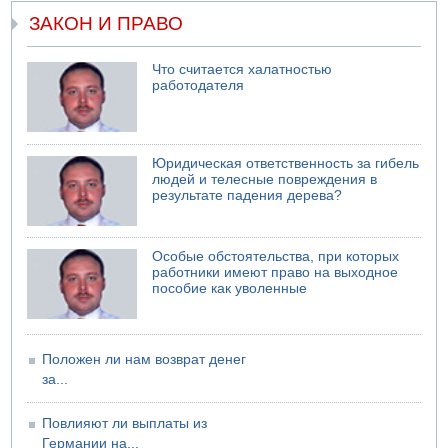
07.08.2026 06:47
ЗАКОН И ПРАВО
Недалеко от Бейт-Шемеша погиб велосипедист
07.08.2026 06:24
Саудовская Аравия сообщает о нападении хуситов
Что считается халатностью
работодателя
06.08.2026 13:43
И еще иранские агенты
06.08.2026 13:13
Арестованы двое подозреваемых в стрельбе по
Юридическая ответственность за гибель
электрической компании
людей и телесные повреждения в
результате падения дерева?
06.08.2026 13:07
Возле Кирьят-Арбы пожар на местности
06.08.2026 12:06
Особые обстоятельства, при которых
США не будут давить на Израиль в вопросе Ливана
работники имеют право на выходное
пособие как уволенные
06.08.2026 11:41
Трое подростков ограбили сексшоп в Холоне
Положен ли нам возврат денег
за...
Повлияют ли выплаты из
Германии на...