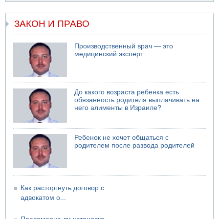
Недалеко от Бейт-Шемеша погиб велосипедист
07.08.2026 06:24
ЗАКОН И ПРАВО
Саудовская Аравия сообщает о нападении хуситов
06.08.2026 13:43
Производственный врач — это
И еще иранские агенты
медицинский эксперт
06.08.2026 13:13
Арестованы двое подозреваемых в стрельбе по
электрической компании
06.08.2026 13:07
До какого возраста ребенка есть
Возле Кирьят-Арбы пожар на местности
обязанность родителя выплачивать на
него алименты в Израиле?
06.08.2026 12:06
США не будут давить на Израиль в вопросе Ливана
06.08.2026 11:41
Ребенок не хочет общаться с
Трое подростков ограбили сексшоп в Холоне
родителем после развода родителей
Как расторгнуть договор с
адвокатом о...