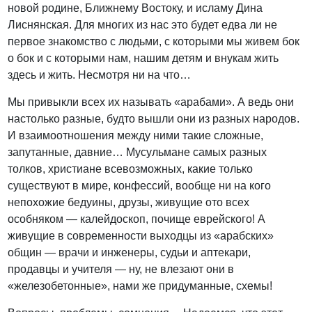
новой родине, Ближнему Востоку, и исламу Дина
Лиснянская. Для многих из нас это будет едва ли не
первое знакомство с людьми, с которыми мы живем бок
о бок и с которыми нам, нашим детям и внукам жить
здесь и жить. Несмотря ни на что…
Мы привыкли всех их называть «арабами». А ведь они
настолько разные, будто вышли они из разных народов.
И взаимоотношения между ними такие сложные,
запутанные, давние… Мусульмане самых разных
толков, христиане всевозможных, какие только
существуют в мире, конфессий, вообще ни на кого
непохожие бедуины, друзы, живущие ото всех
особняком — калейдоскоп, почище еврейского! А
живущие в современности выходцы из «арабских»
общин — врачи и инженеры, судьи и аптекари,
продавцы и учителя — ну, не влезают они в
«железобетонные», нами же придуманные, схемы!