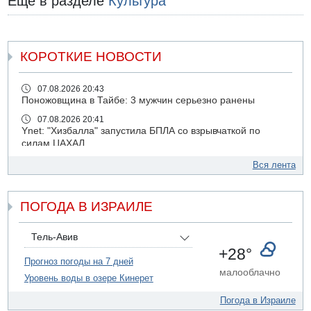
Еще в разделе
Культура
КОРОТКИЕ НОВОСТИ
07.08.2026 20:43
Поножовщина в Тайбе: 3 мужчин серьезно ранены
07.08.2026 20:41
Ynet: "Хизбалла" запустила БПЛА со взрывчаткой по
силам ЦАХАЛ
07.08.2026 19:16
Вся лента
ДТП в Ашдоде: тяжело ранены двое маленьких детей
07.08.2026 19:14
ПОГОДА В ИЗРАИЛЕ
Скончался водитель, врезавшийся в стену в
Иерусалиме
07.08.2026 17:57
Тель-Авив
Подозреваемый в домогательствах в хостеле - Гильбоа
+28°
Дахан
Прогноз погоды на 7 дней
малооблачно
Уровень воды в озере Кинерет
07.08.2026 17:55
Обнародовано имя полицейского, подозреваемого в
Погода в Израиле
коррупционных отношениях с Йоавом Элиаси