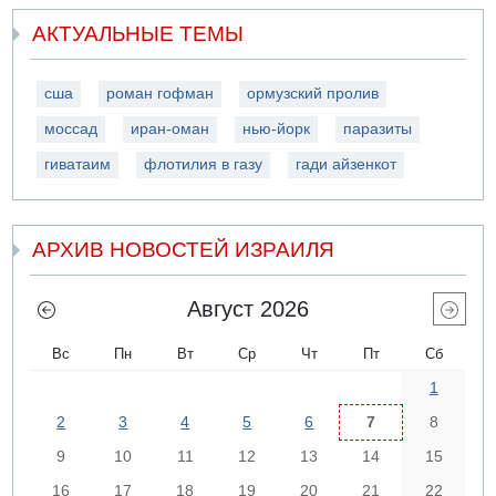
АКТУАЛЬНЫЕ ТЕМЫ
сша
роман гофман
ормузский пролив
моссад
иран-оман
нью-йорк
паразиты
гиватаим
флотилия в газу
гади айзенкот
АРХИВ НОВОСТЕЙ ИЗРАИЛЯ
Август 2026
Вс
Пн
Вт
Ср
Чт
Пт
Сб
1
2
3
4
5
6
7
8
9
10
11
12
13
14
15
16
17
18
19
20
21
22