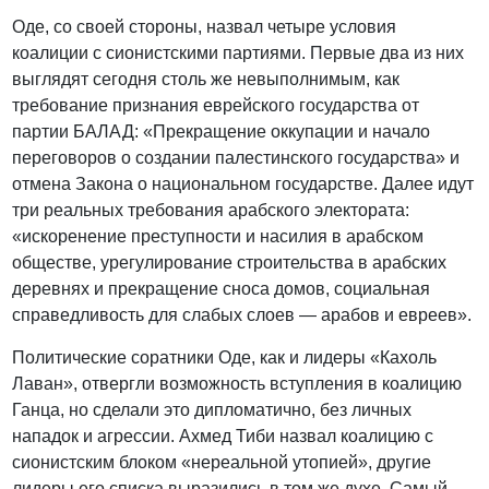
Оде, со своей стороны, назвал четыре условия
коалиции с сионистскими партиями. Первые два из них
выглядят сегодня столь же невыполнимым, как
требование признания еврейского государства от
партии БАЛАД: «Прекращение оккупации и начало
переговоров о создании палестинского государства» и
отмена Закона о национальном государстве. Далее идут
три реальных требования арабского электората:
«искоренение преступности и насилия в арабском
обществе, урегулирование строительства в арабских
деревнях и прекращение сноса домов, социальная
справедливость для слабых слоев — арабов и евреев».
Политические соратники Оде, как и лидеры «Кахоль
Лаван», отвергли возможность вступления в коалицию
Ганца, но сделали это дипломатично, без личных
нападок и агрессии. Ахмед Тиби назвал коалицию с
сионистским блоком «нереальной утопией», другие
лидеры его списка выразились в том же духе. Самый