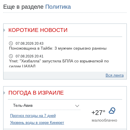
Еще в разделе
Политика
КОРОТКИЕ НОВОСТИ
07.08.2026 20:43
Поножовщина в Тайбе: 3 мужчин серьезно ранены
07.08.2026 20:41
Ynet: "Хизбалла" запустила БПЛА со взрывчаткой по
силам ЦАХАЛ
07.08.2026 19:16
Вся лента
ДТП в Ашдоде: тяжело ранены двое маленьких детей
07.08.2026 19:14
ПОГОДА В ИЗРАИЛЕ
Скончался водитель, врезавшийся в стену в
Иерусалиме
07.08.2026 17:57
Тель-Авив
Подозреваемый в домогательствах в хостеле - Гильбоа
+27°
Дахан
Прогноз погоды на 7 дней
малооблачно
Уровень воды в озере Кинерет
07.08.2026 17:55
Обнародовано имя полицейского, подозреваемого в