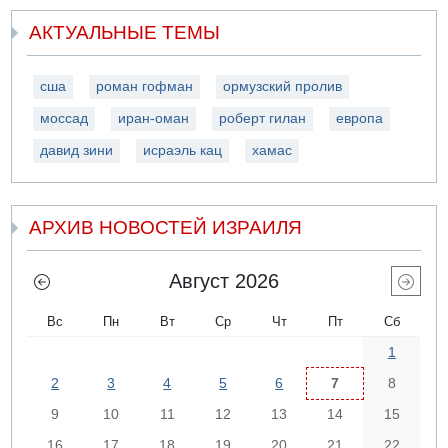
АКТУАЛЬНЫЕ ТЕМЫ
сша
роман гофман
ормузский пролив
моссад
иран-оман
роберт гилан
европа
давид зини
исраэль кац
хамас
АРХИВ НОВОСТЕЙ ИЗРАИЛЯ
Август 2026
Вс
Пн
Вт
Ср
Чт
Пт
Сб
1
2
3
4
5
6
7
8
9
10
11
12
13
14
15
16
17
18
19
20
21
22