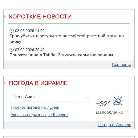
КОРОТКИЕ НОВОСТИ
08.08.2026 11:02
Трое убитых в результате российской ракетной атаки по
Киеву
07.08.2026 20:43
Поножовщина в Тайбе: 3 мужчин серьезно ранены
07.08.2026 20:41
Вся лента
Ynet: "Хизбалла" запустила БПЛА со взрывчаткой по
силам ЦАХАЛ
ПОГОДА В ИЗРАИЛЕ
07.08.2026 19:16
ДТП в Ашдоде: тяжело ранены двое маленьких детей
07.08.2026 19:14
Тель-Авив
Скончался водитель, врезавшийся в стену в
+32°
Иерусалиме
Прогноз погоды на 7 дней
малооблачно
Уровень воды в озере Кинерет
07.08.2026 17:57
Подозреваемый в домогательствах в хостеле - Гильбоа
Погода в Израиле
Дахан