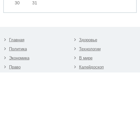
30
31
Главная
Здоровье
Политика
Технологии
Экономика
В мире
Право
Калейдоскоп
Происшествия
Трибуна
Культура
Разработчик и владелец
RSS
InterLink Info Ltd
Telegram
PB 242, Netanya 4210201,
Company number 512805862
Facebook
Связь с редакцией
Специальная версия сайта