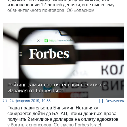
изнасиловании 12-летней девочки, и не вынес ему
обвинительного приговора. Об «опасном
прецеденте» в судебной практике сообщила
радиостанция «Кан — бет».
Рейтинг самых состоятельных политиков
Израиля от Forbes Israel
24 февраля 2019, 19:38
Экономика
Глава правительства Биньямин Нетанияху
собирается дойти до БАГАЦ, чтобы добиться права
получить 2 миллиона долларов на оплату адвокатов
у богатых спонсоров. Согласно Forbes Israel,