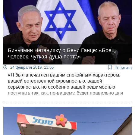
Биньямин Нетанияху о Бени Ганце: «Боец,
человек, чуткая душа поэта»
24 февраля 2019, 13:56
Политика
«Я был впечатлен вашим спокойным характером,
вашей естественной скромностью, вашей
серьезностью, но особенно вашей решимостью
поступать так, как, по-вашему, будет правильно для
безопасности Израиля», — так характеризовал
глава правительства уходящего в отставку
начальника генштаба Бени Ганца.