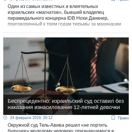
Один из самых известных и влиятельных
израильских «магнатов», бывший владелец
пирамидального концерна IDB Нохи Данкнер,
приговоренный к трем годам тюрьмы за махинации
с ценными бумагами, подал президенту прошение о
помиловании. Данкнер отсидел в тюрьме Маасьяху
почти пять месяцев.
Беспрецедентно: израильский суд оставил без
наказания изнасилование 12-летней девочки
24 февраля 2019, 20:12
Право
Окружной суд Тель-Авива решил «не портить
будущее» молодому человеку, признавшемуся в