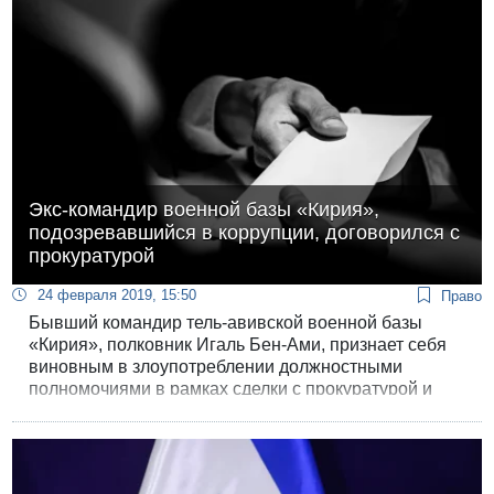
комиссии.
Экс-командир военной базы «Кирия»,
подозревавшийся в коррупции, договорился с
прокуратурой
24 февраля 2019, 15:50
Право
Бывший командир тель-авивской военной базы
«Кирия», полковник Игаль Бен-Ами, признает себя
виновным в злоупотреблении должностными
полномочиями в рамках сделки с прокуратурой и
будет понижен в звании.