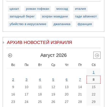
цахал
роман гофман
моссад
италия
западный берег
зохран мамдани
гади айзенкот
убийство в иерусалиме
джапаника
франция
АРХИВ НОВОСТЕЙ ИЗРАИЛЯ
Август 2026
Вс
Пн
Вт
Ср
Чт
Пт
Сб
1
2
3
4
5
6
7
8
9
10
11
12
13
14
15
16
17
18
19
20
21
22
23
24
25
26
27
28
29