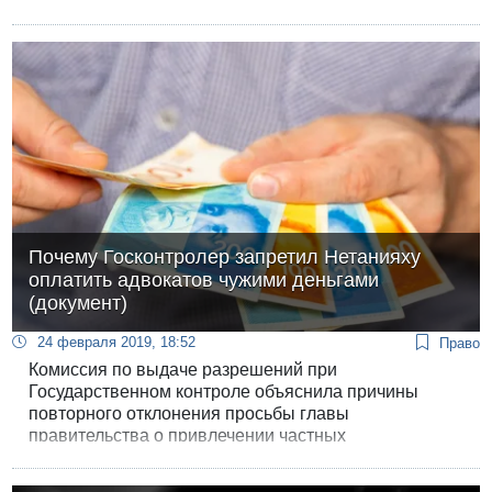
Нетанияху вполне мог бы заплатить эту сумму из
своего кармана: его личное состояние оценивается
суммой 50 млн. шекелей.
Почему Госконтролер запретил Нетанияху
оплатить адвокатов чужими деньгами
(документ)
24 февраля 2019, 18:52
Право
Комиссия по выдаче разрешений при
Государственном контроле объяснила причины
повторного отклонения просьбы главы
правительства о привлечении частных
пожертвований для оплаты услуг адвокатов.
Публикуем основные доводы из заключения