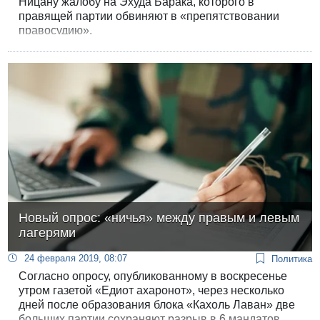
Ницану жалобу на Эхуда Барака, которого в
правящей партии обвиняют в «препятствовании
правосудию».
Новый опрос: «ничья» между правым и левым
лагерями
24 февраля 2019, 08:07
Политика
Согласно опросу, опубликованному в воскресенье
утром газетой «Едиот ахаронот», через несколько
дней после образования блока «Кахоль Лаван» две
больших партии сохраняют разрыв в 6 мандатов.