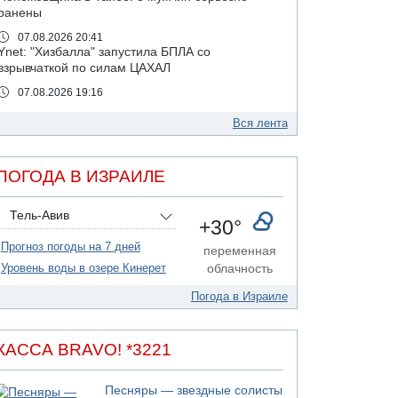
ранены
07.08.2026 20:41
Ynet: "Хизбалла" запустила БПЛА со
взрывчаткой по силам ЦАХАЛ
07.08.2026 19:16
ДТП в Ашдоде: тяжело ранены двое
маленьких детей
Вся лента
07.08.2026 19:14
Скончался водитель, врезавшийся в стену в
ПОГОДА В ИЗРАИЛЕ
Иерусалиме
07.08.2026 17:57
Тель-Авив
Подозреваемый в домогательствах в хостеле
+30°
- Гильбоа Дахан
Прогноз погоды на 7 дней
переменная
07.08.2026 17:55
Уровень воды в озере Кинерет
облачность
Обнародовано имя полицейского,
подозреваемого в коррупционных
Погода в Израиле
отношениях с Йоавом Элиаси
07.08.2026 17:51
БАГАЦ отказался заморозить лишение
КАССА BRAVO! *3221
налоговых льгот для уклонистов-харедим
07.08.2026 17:48
Песняры — звездные солисты