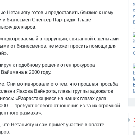
рые Нетаниягу готовы предоставить близкие к нему
 и бизнесмен Спенсер Партридж. Главе
 тысяч долларов.
о «подозреваемый в коррупции, связанной с деньгами
ыми от бизнесменов, не может просить помощи для
ей».
ллируя к подобному решению генпрокурора
Вайцмана в 2000 году.
е. Они мотивировали его тем, что прошлая просьба
олезни Яакова Вайнрота, главы группы адвокатов
орилось: «Разрастающиеся на наших глазах дела
4000 — требуют особого отношения из-за их огромной
дентного размаха».
 что Нетаниягу и сам примет участие в оплате
аров.