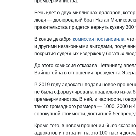
премьер-министра.
Речь идет о двух миллионах долларов, кото
люди — двоюродный брат Натан Миликовски
правительства придется вернуть кузену 300
В конце декабря
комиссия постановила
, чт
и другими незаконными выгодами, полученн
покрытия судебных издержек у богатых люд
До этого комиссия отказала Нетаниягу, апе
Вайнштейна в отношении президента Эзера 
В 2019 году адвокаты подали новое прошени
не была сформулирована правильно из-за б
премьер-министра. В ней, в частности, гов
такого громадного размера — 1000, 2000 и 
совокупной стоимости, достигшей беспреце
Кроме того, в новом прошении было сказано,
адвокатов и потратит на это 100 тысяч долл