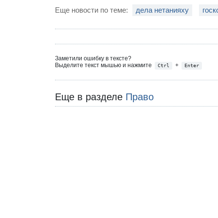
Еще новости по теме:
дела нетанияху
госк
Заметили ошибку в тексте?
Выделите текст мышью и нажмите
+
Ctrl
Enter
Еще в разделе
Право