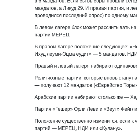
в 6 мандатов. Если бы выборы прошли сего
мандатов, а Ликуд 29. И правая партия, и л
проводился последний опрос) по одному ман
В левом лагере блок может рассчитывать на
партии МЕРЕЦ.
В правом лагере положение следующее: «Н
Ихуд леуми-Оцма еудит» — 5 мандатов, НДИ
Правый и левый лагеря набирают одинаково
Религиозные партии, которые вновь станут 
— получают 12 мандатов («Еврейство Торы
Арабские партии набирают столько же — Х
Партия «Гешер» Орли Леви и «Зеут» Фейгли
Положение существенно изменится, если к 
партий — МЕРЕЦ, НДИ или «Кулану».