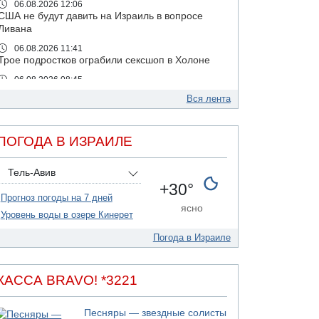
06.08.2026 12:06
США не будут давить на Израиль в вопросе
Ливана
06.08.2026 11:41
Трое подростков ограбили сексшоп в Холоне
06.08.2026 08:45
Взрыв в Северном Тель-Авиве
Вся лента
06.08.2026 08:11
Украинская атака на российский НПЗ
ПОГОДА В ИЗРАИЛЕ
05.08.2026 18:30
Израиль провел испытания системы
противоракетной обороны "Хец"
Тель-Авив
+30°
05.08.2026 18:28
Прогноз погоды на 7 дней
МАДА призывает израильтян срочно сдавать
ясно
кровь
Уровень воды в озере Кинерет
05.08.2026 17:00
Погода в Израиле
Бывший посол Израиля в ООН Гилад Эрдан
объявит в четверг о создании новой
политической партии
КАССА BRAVO! *3221
05.08.2026 13:49
На севере Израиля на берег выбросило тело
Песняры — звездные солисты