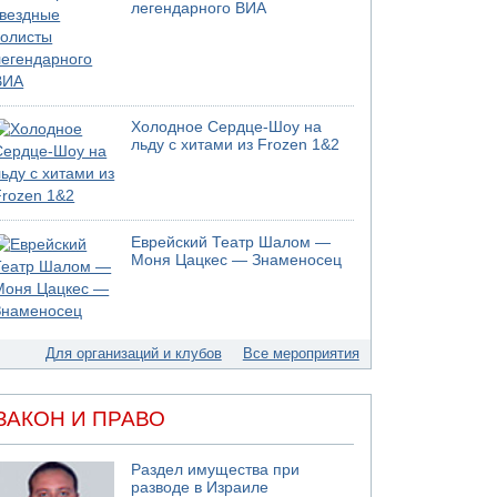
05.08.2026 13:32
легендарного ВИА
В России горят новые склады
05.08.2026 10:19
Хуситы сообщают об атаке по Саудовскому
танкеру
05.08.2026 10:16
Холодное Сердце-Шоу на
Левые активисты пытались ворваться в офис
льду с хитами из Frozen 1&2
"Религиозного сионизма"
05.08.2026 06:42
В Дубае поднимается дым над портом
05.08.2026 06:41
Еврейский Театр Шалом —
Еще один меморандум для Ирана
Моня Цацкес — Знаменосец
04.08.2026 20:31
Минздрав и Министерство экологии
сообщили о необычно высоком уровне
загрязнения воды в девяти реках и ручьях на
Для организаций и клубов
Все мероприятия
севере страны
04.08.2026 19:20
Шоссе 6 и участок шоссе 1 в восточном
ЗАКОН И ПРАВО
направлении в районе Бейт-Шемеша вновь
открыты для движения
Раздел имущества при
разводе в Израиле