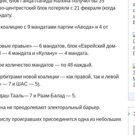
дня, блок Ганца-Лапида-Яалона получил бы 35
ево-центристский блок потеряли с 21 февраля (когда
дату.
 коалицию с 9 мандатами партии «Авода» и 4 от
овые правые» — 6 мандатов, блок «Еврейский дом-
 — 4 мандата и «Кулану» — 4 мандата.
е количество мандатов — по 48 каждый.
арбитрами новой коалиции — как правой, так и левой
» — 7 и ШАС — 5).
адаш-Тааль— 7 и Раам-Балад — 5.
на не преодолевают электоральный барьер.
числу проигравших присоединится одна из небольших