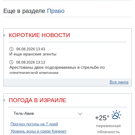
Еще в разделе
Право
КОРОТКИЕ НОВОСТИ
06.08.2026 13:43
И еще иранские агенты
06.08.2026 13:13
Арестованы двое подозреваемых в стрельбе по
электрической компании
06.08.2026 13:07
Вся лента
Возле Кирьят-Арбы пожар на местности
06.08.2026 12:06
ПОГОДА В ИЗРАИЛЕ
США не будут давить на Израиль в вопросе Ливана
06.08.2026 11:41
Трое подростков ограбили сексшоп в Холоне
Тель-Авив
+25°
06.08.2026 08:45
Прогноз погоды на 7 дней
переменная
Взрыв в Северном Тель-Авиве
Уровень воды в озере Кинерет
облачность
06.08.2026 08:11