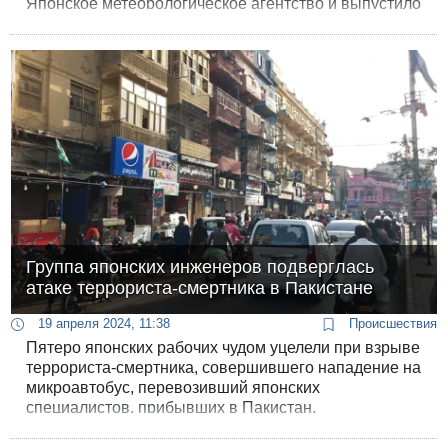
Японское метеорологическое агентство и выпустило
предупреждение о цунами, а также первое в
истории агентства предупреждение о
«мегаземлетрясении» в районе близлежащего
подводного желоба, который является очагом
геологического напряжения.
Группа японских инженеров подверглась
атаке террориста-смертника в Пакистане
19 апреля 2024, 11:38
Происшествия
Пятеро японских рабочих чудом уцелели при взрыве
террориста-смертника, совершившего нападение на
микроавтобус, перевозивший японских
специалистов, прибывших в Пакистан.