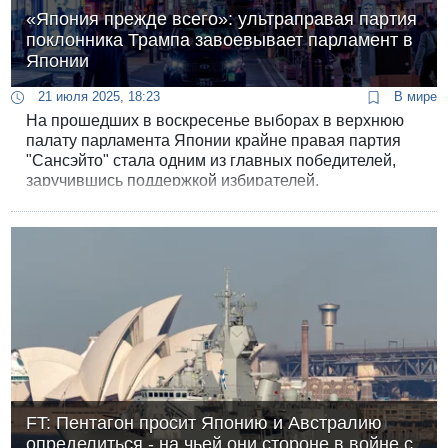
«Япония прежде всего»: ультраправая партия
поклонника Трампа завоевывает парламент в
Японии
21 июля 2025, 18:23
В мире
На прошедших в воскресенье выборах в верхнюю
палату парламента Японии крайне правая партия
"Сансэйто" стала одним из главных победителей,
заручившись поддержкой избирателей,
обеспокоенных "тихим вторжением мигрантов" и
обещаниями снижения налогов и увеличения
социальных выплат.
FT: Пентагон просит Японию и Австралию
определиться - на чьей они стороне в войне с