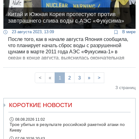
Китай и Южная Корея протестуют против
завтрашнего слива воды с АЭС «Фукусима»
23 августа 2023, 13:09
В мире
После того, как в начале августа Япония сообщила,
что планирует начать сброс воды с разрушенной
цунами в марте 2011 года АЭС «Фукусима-1» в
океан в конце августа, выяснилась окончательная
дата мероприятия - сброс воды начнется завтра.
Министерство иностранных дел Китая выразило
ноту протеста. В Южной Корее начались массовые
<
«
1
2
3
»
>
протесты.
3 страниц
КОРОТКИЕ НОВОСТИ
08.08.2026 11:02
Трое убитых в результате российской ракетной атаки по
Киеву
07.08.2026 20:43