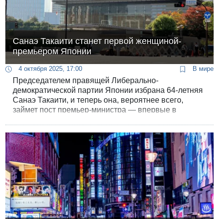
Санаэ Такаити станет первой женщиной-
премьером Японии
4 октября 2025, 17:00
В мире
Председателем правящей Либерально-
демократической партии Японии избрана 64-летняя
Санаэ Такаити, и теперь она, вероятнее всего,
займет пост премьер-министра — впервые в
истории страны эту должность получит женщина.