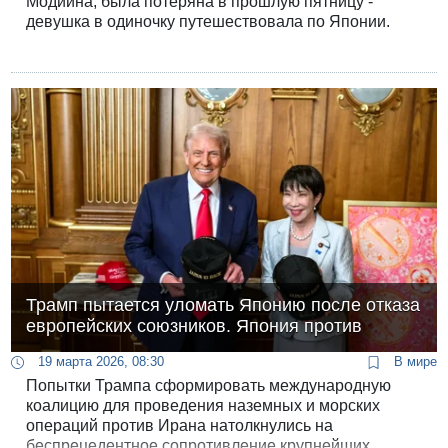
Модиина, была потеряна в прошлую пятницу -
девушка в одиночку путешествовала по Японии.
Трамп пытается уломать Японию после отказа
европейских союзников. Япония против
19 марта 2026, 08:30
В мире
Попытки Трампа сформировать международную
коалицию для проведения наземных и морских
операций против Ирана натолкнулись на
беспрецедентное сопротивление крупнейших