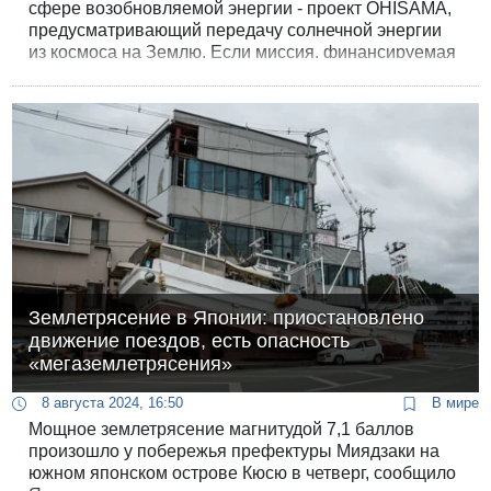
сфере возобновляемой энергии - проект OHISAMA,
предусматривающий передачу солнечной энергии
из космоса на Землю. Если миссия, финансируемая
японским правительством, будет успешной, она
может стать историческим прорывом и навсегда
изменить энергетическую инфраструктуру.
Землетрясение в Японии: приостановлено
движение поездов, есть опасность
«мегаземлетрясения»
8 августа 2024, 16:50
В мире
Мощное землетрясение магнитудой 7,1 баллов
произошло у побережья префектуры Миядзаки на
южном японском острове Кюсю в четверг, сообщило