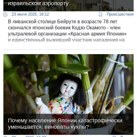
израильском аэропорту
23 июля 2026, 19:12
Происшествия
В ливанской столице Бейруте в возрасте 78 лет
скончался японский боевик Кодзо Окамото - член
ультралевой организации «Красная армия Японии»
и единственный выживший участник нападения на
аэропорт Лод в 1972 году.
Почему население Японии катастрофически
уменьшается: виноваты куклы?