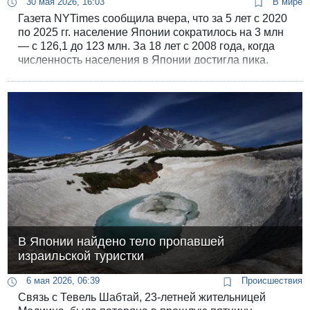
30 мая 2026, 16:03
В мире
Газета NYTimes сообщила вчера, что за 5 лет с 2020
по 2025 гг. население Японии сократилось на 3 млн
— с 126,1 до 123 млн. За 18 лет с 2008 года, когда
численность населения в Японии достигла пика,
страна потеряла 5 млн, а по прогнозам демографов
к 2070 году численность населения сократится до 89
млн, то есть почти на треть.
В Японии найдено тело пропавшей
израильской туристки
6 мая 2026, 06:39
Происшествия
Связь с Тевель Шабтай, 23-летней жительницей