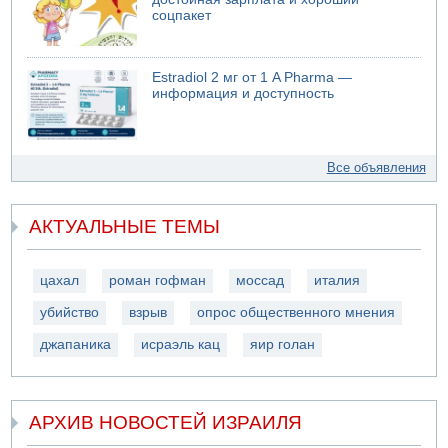
соцпакет
Estradiol 2 мг от 1 A Pharma —
информация и доступность
Все объявления
АКТУАЛЬНЫЕ ТЕМЫ
цахал
роман гофман
моссад
италия
убийство
взрыв
опрос общественного мнения
джапаника
исраэль кац
яир голан
АРХИВ НОВОСТЕЙ ИЗРАИЛЯ