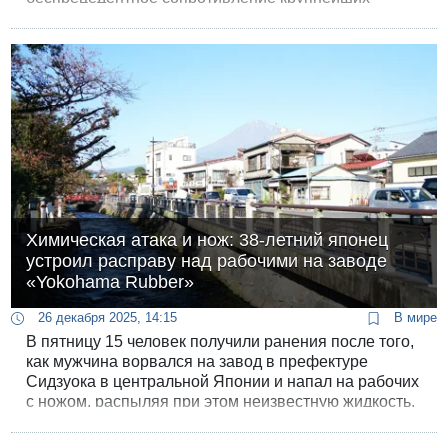
экономик мира. В то время как Пентагон готовит
усиление группировки в зоне конфликта, лидеры
Европы и Японии открыто заявляют о нежелании
втягиваться в «непредсказуемый сценарий».
Химическая атака и нож: 38-летний японец
устроил расправу над рабочими на заводе
«Yokohama Rubber»
26 декабря 2025, 14:15
В мире
В пятницу 15 человек получили ранения после того,
как мужчина ворвался на завод в префектуре
Сидзуока в центральной Японии и напал на рабочих
с ножом, распыляя при этом неизвестную жидкость,
сообщают местные СМИ.