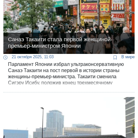
Санаэ Такаити стала первой женщиной-
премьер-министром Японии
21 октября 2025, 11:03
В мире
Парламент Японии избрал ультраконсервативную
Санаэ Такаити на пост первой в истории страны
женщины-премьер-министра. Такаити сменила
Сигэру Исибу, положив конец трехмесячному
политическому вакууму и спорам, возникшим после
катастрофического поражения Либерально-
демократической партии (ЛДП) на выборах в июле.