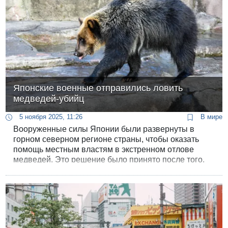
Японские военные отправились ловить
медведей-убийц
5 ноября 2025, 11:26
В мире
Вооруженные силы Японии были развернуты в
горном северном регионе страны, чтобы оказать
помощь местным властям в экстренном отлове
медведей. Это решение было принято после того,
как в регионе зафиксирована беспрецедентная
волна нападений диких животных на людей,
приведшая к многочисленным смертям и ранениям
местных жителей.