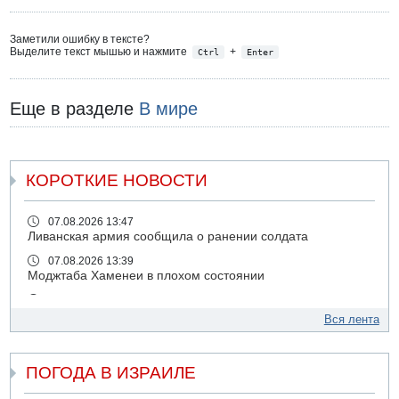
Заметили ошибку в тексте?
Выделите текст мышью и нажмите
+
Ctrl
Enter
Еще в разделе
В мире
КОРОТКИЕ НОВОСТИ
07.08.2026 13:47
Ливанская армия сообщила о ранении солдата
07.08.2026 13:39
Моджтаба Хаменеи в плохом состоянии
07.08.2026 11:55
Министр обороны ушел с заседания кабинета на
Вся лента
свадьбу
07.08.2026 11:05
ПОГОДА В ИЗРАИЛЕ
Саудовская Аравия опасается нападения хуситов и
иракских ополченцев