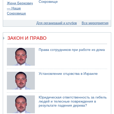
Сокровище
06.08.2026 08:11
Украинская атака на российский НПЗ
05.08.2026 18:30
Израиль провел испытания системы противоракетной
Для организаций и клубов
Все мероприятия
обороны "Хец"
05.08.2026 18:28
МАДА призывает израильтян срочно сдавать кровь
ЗАКОН И ПРАВО
05.08.2026 17:00
Бывший посол Израиля в ООН Гилад Эрдан объявит в
Права сотрудников при работе из дома
четверг о создании новой политической партии
Установление отцовства в Израиле
Юридическая ответственность за гибель
людей и телесные повреждения в
результате падения дерева?