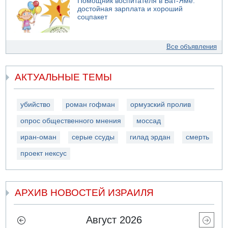
Помощник воспитателя в Бат-Яме:
достойная зарплата и хороший
соцпакет
Все объявления
АКТУАЛЬНЫЕ ТЕМЫ
убийство
роман гофман
ормузский пролив
опрос общественного мнения
моссад
иран-оман
серые ссуды
гилад эрдан
смерть
проект нексус
АРХИВ НОВОСТЕЙ ИЗРАИЛЯ
Август 2026