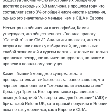
общества Японии число иностранных резидентов
достигло рекордных 3,8 миллиона в прошлом году, что
составляет всего 3% от общей численности населения,
однако это значительно меньше, чем в США и Европе.
Несмотря на обвинения в ксенофобии, Камия
утверждает, что общественность "поняла правоту
"Сансэйто", а не СМИ". Аналитики полагают, что его
лозунги нашли отклик у избирателей, недовольных
слабой экономикой и курсом валюты, которые не только
привлекли рекордное количество туристов, но также и
привели к повальному росту цен.
Камия, бывший менеджер супермаркета и
преподаватель английского языка, ранее заявлял, что
черпает вдохновение в "смелом политическом стиле"
Дональда Трампа. Его партию также сравнивают с
немецкой партией "Альтернатива для Германии" (AfD) и
британской Reform UK, хотя правый популизм в Японии
пока не так укоренился, как в Европе и США.