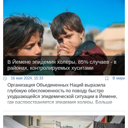
случаев, включая 668 случаев смерти.
В Йемене эпидемия холеры, 85% случаев - в
районах, контролируемых хуситами
16 мая 2024, 15:33
В мире
Организация Объединенных Наций выразила
глубокую обеспокоенность по поводу быстро
ухудшающейся эпидемической ситуации в Йемене,
где распространяется эпидемия холеры. Больше
всего зараженных зафиксировано в районах,
контролируемых хуситами.