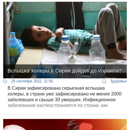
который разносят летучие мыши, вызывая
ежегодные смертельные вспышки в Азии.
Вспышка холеры в Сирии дойдет до Израиля?
29 сентября 2022, 11:56
Здоровье
В Сирии зафиксирована серьезная вспышка
холеры, в стране уже зафиксировано не менее 2000
заболевших и свыше 30 умерших. Инфекционное
заболевание распространяется по стране, как
пожар, вызывая панику в переполненных лагерях
беженцев, где отсутствует канализация и
водопровод. ООН бьет тревогу, а израильские
специалисты прокомментировали риски