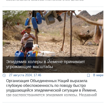
рекомендовано не выходить из дома по ночам.
Эпидемия холеры в Йемене принимает
угрожающие масштабы
27 августа 2024, 17:46
В мире
Организация Объединенных Наций выразила
глубокую обеспокоенность по поводу быстро
ухудшающейся эпидемической ситуации в Йемене,
где распространяется эпидемия холеры. Недавний
отчет ООН показал, что с начала этого года число
случаев холеры в Йемене возросло до 172 000