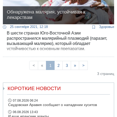
Обнаружена малярия, устойчивая к
лекарствам
25 сентября 2021, 12:18
Здоровье
В шести странах Юго-Восточной Азии
распространился малярийный плазмодий (паразит,
вызывающий малярию), который обладает
устойчивостью к основным препаратам,
используемым для лечения этого опасного
заболевания. Новая устойчивая форма плазмодия
появилась в Африке и с помощью комаров-
<
«
1
2
3
»
>
переносчиков начала распространяться дальше по
3 страниц
миру.
КОРОТКИЕ НОВОСТИ
07.08.2026 06:24
Саудовская Аравия сообщает о нападении хуситов
06.08.2026 13:43
И еще иранские агенты