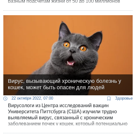
разным подсчетам жизни от 50 до 100 миллионов
человек. Международная команда европейских
вирусологов и эпидемиологов установила, что вирус
«испанки» никуда не исчез и до сих пор живет среди
нас.
Вирус, вызывающий хроническую болезнь у
кошек, может быть опасен для людей
22 октября 2022, 07:00
Здоровье
Вирусологи из Центра исследований вакцин
Университета Питтсбурга (США) изучили трудно
выявляемый вирус, связанный с хроническим
заболеванием почек у кошек, который потенциально
может быть заразен и для людей. Вирус родственен
с корью и распространяется подобно вирусу Нипах,