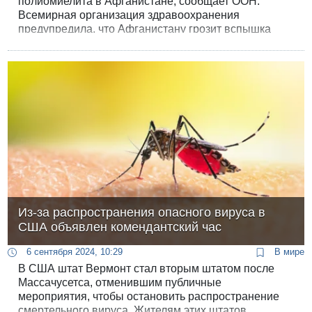
полиомиелита в Афганистане, сообщает ООН.
Всемирная организация здравоохранения
предупредила, что Афганистану грозит вспышка
полиомиелита. Вирус является одним из самых
заразных вирусов в мире.
Из-за распространения опасного вируса в
США объявлен комендантский час
6 сентября 2024, 10:29
В мире
В США штат Вермонт стал вторым штатом после
Массачусетса, отменившим публичные
мероприятия, чтобы остановить распространение
смертельного вируса. Жителям этих штатов