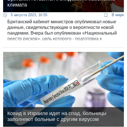
климата
5 августа 2023, 16:55
В мире
Британский кабинет министров опубликовал новые
данные, свидетельствующие о вероятности новой
пандемии. Вчера был опубликован «Национальный
реестр рисков», цель которого - подготовка к
«наихудшим сценариям», которые могут
обрушиться на страну, и будущая эпидемия заняла
первое место в реестре среди трех основных угроз.
Ковид в Израиле идет на спад, больницы
заполняют больные с другим вирусом