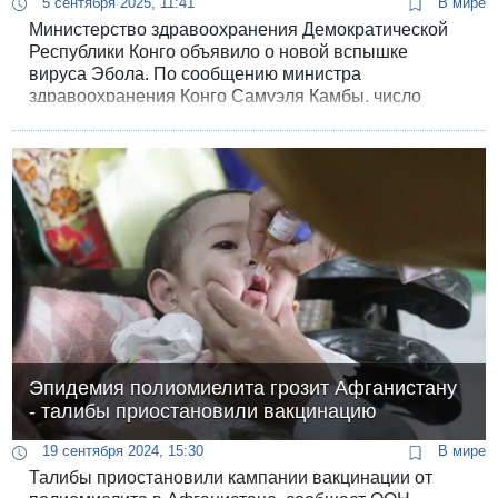
5 сентября 2025, 11:41
В мире
Министерство здравоохранения Демократической
Республики Конго объявило о новой вспышке
вируса Эбола. По сообщению министра
здравоохранения Конго Самуэля Камбы, число
погибших с конца августа достигло 15 человек.
Среди скончавшихся - 4 медицинских работника.
Эпидемия полиомиелита грозит Афганистану
- талибы приостановили вакцинацию
19 сентября 2024, 15:30
В мире
Талибы приостановили кампании вакцинации от