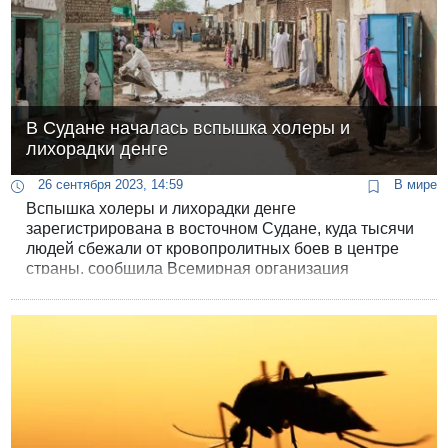
В Судане началась вспышка холеры и
лихорадки денге
26 сентября 2023, 14:59
В мире
Вспышка холеры и лихорадки денге
зарегистрирована в восточном Судане, куда тысячи
людей сбежали от кровопролитных боев в центре
страны, сообщила Всемирная организация
здравоохранения. По данным ВОЗ, в больницы
штата Гедареф и других районов вдоль границы с
Эфиопией поступило 162 пациента с подозрением
на холеру, 80 случаев были подтверждены, а 10
человек уже скончались от заражения.