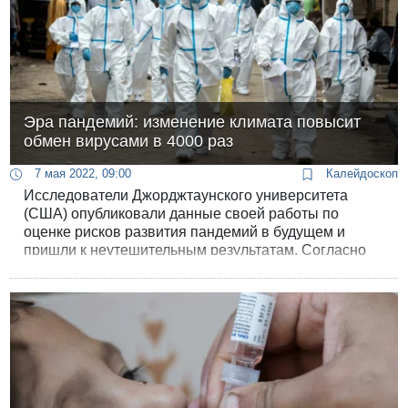
Эра пандемий: изменение климата повысит
обмен вирусами в 4000 раз
7 мая 2022, 09:00
Калейдоскоп
Исследователи Джорджтаунского университета
(США) опубликовали данные своей работы по
оценке рисков развития пандемий в будущем и
пришли к неутешительным результатам. Согласно
расчетам в связи с глобальным изменением
климата, обмен вирусами между видами, включая
их передачу человеку, увеличится в 4000 раз.