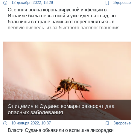
12 декабря 2022, 18:29
Здоровье
Осенняя волна коронавирусной инфекции в
Израиле была невысокой и уже идет на спад, но
больницы в стране начинают переполняться - в
первую очередь, из-за быстрого распространения
респираторно-синцитиального вируса (RSV) среди
уязвимых групп населения. Этот вирус не опасен
для детей старше двух лет и взрослых, но у
младенцев и стариков может вызывать тяжелую
пневмонию.
Эпидемия в Судане: комары разносят два
опасных заболевания
10 ноября 2022, 10:37
Здоровье
Власти Судана объявили о вспышке лихорадки