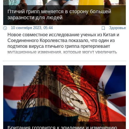
Птичий грипп меняется в сторону большей
заразности для людей
10 сентября 2023, 05:44
Здоровье
Новое совместное исследование ученых из Китая и
Соединенного Королевства показало, что один из
подтипов вируса птичьего гриппа претерпевает
мутационные изменения, которые могут увеличить
риск передачи заболевания людям. Исследователи
также говорят, что полученные результаты
вызывают обеспокоенность по поводу
возникновения новой пандемии.
Британия готовится к эпидемии и изменению