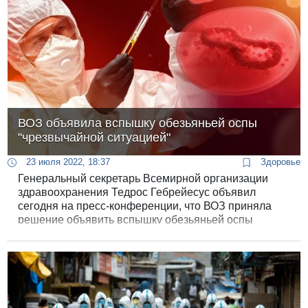
распространения эпидемии.
ВОЗ объявила вспышку обезьяньей оспы
"чрезвычайной ситуацией"
23 июля 2022, 18:37
Здоровье
Генеральный секретарь Всемирной организации
здравоохранения Тедрос Гебрейесус объявил
сегодня на пресс-конференции, что ВОЗ приняла
решение объявить вспышку обезьяньей оспы
“чрезвычайной ситуацией в сфере общественного
здравоохранения, имеющей международное
значение”. В последний раз чрезвычайную ситуацию
международного масштаба ВОЗ объявляла в
январе 2020 года по поводу эпидемии
коронавируса.