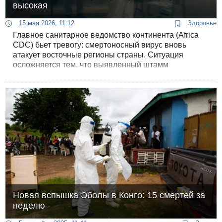
высокая
15 мая 2026, 11:12
Здоровье
Главное санитарное ведомство континента (Africa
CDC) бьет тревогу: смертоносный вирус вновь
атакует восточные регионы страны. Ситуация
осложняется тем, что выявленный штамм
отличается от привычного, а очаги заражения
находятся в густонаселенных и промышленных
зонах.
Новая вспышка Эболы в Конго: 15 смертей за
неделю