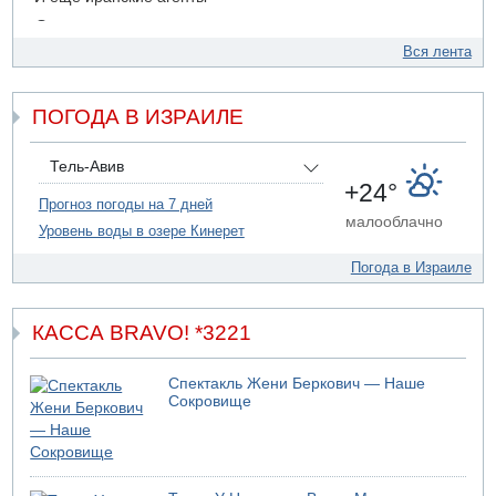
06.08.2026 13:13
Арестованы двое подозреваемых в стрельбе по
Вся лента
электрической компании
06.08.2026 13:07
ПОГОДА В ИЗРАИЛЕ
Возле Кирьят-Арбы пожар на местности
06.08.2026 12:06
США не будут давить на Израиль в вопросе Ливана
Тель-Авив
+24°
06.08.2026 11:41
Прогноз погоды на 7 дней
Трое подростков ограбили сексшоп в Холоне
малооблачно
Уровень воды в озере Кинерет
Погода в Израиле
КАССА BRAVO! *3221
Спектакль Жени Беркович — Наше
Сокровище