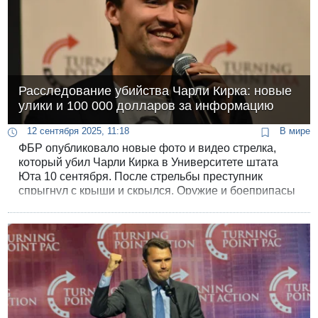
Расследование убийства Чарли Кирка: новые
улики и 100 000 долларов за информацию
12 сентября 2025, 11:18
В мире
ФБР опубликовало новые фото и видео стрелка,
который убил Чарли Кирка в Университете штата
Юта 10 сентября. После стрельбы преступник
спрыгнул с крыши и скрылся. Оружие и боеприпасы
стрелка были найдены в лесистой местности
недалеко от университета. В деле появились новые
зацепки.