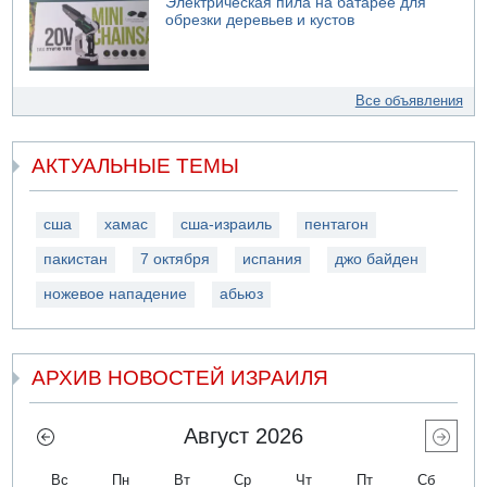
Электрическая пила на батарее для
обрезки деревьев и кустов
Все объявления
АКТУАЛЬНЫЕ ТЕМЫ
сша
хамас
сша-израиль
пентагон
пакистан
7 октября
испания
джо байден
ножевое нападение
абьюз
АРХИВ НОВОСТЕЙ ИЗРАИЛЯ
Август 2026
Вс
Пн
Вт
Ср
Чт
Пт
Сб