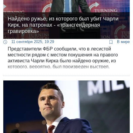
Найдено ружье, из которого был убит Чарли
Кирк, на патронах - «трансгендерная
гравировка»
11 сентября 2025, 19:29
В мире
Представители ФБР сообщили, что в лесистой
местности рядом с местом покушения на правого
активиста Чарли Кирка было найдено оружие, из
которого, вероятно, был произведен выстрел.
Спецагент ФБР Роберт Болс уточнил, что речь идет
о винтовке с ручным затвором.