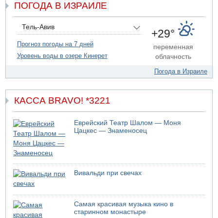
Киеву
ПОГОДА В ИЗРАИЛЕ
07.08.2026 20:43
Поножовщина в Тайбе: 3 мужчин серьезно ранены
Тель-Авив
+29°
07.08.2026 20:41
Ynet: "Хизбалла" запустила БПЛА со взрывчаткой по
Прогноз погоды на 7 дней
переменная
силам ЦАХАЛ
Уровень воды в озере Кинерет
облачность
07.08.2026 19:16
Погода в Израиле
ДТП в Ашдоде: тяжело ранены двое маленьких детей
КАССА BRAVO! *3221
Еврейский Театр Шалом — Моня
Цацкес — Знаменосец
Вивальди при свечах
Самая красивая музыка кино в
старинном монастыре