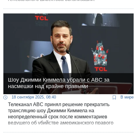
Шоу Джимми Киммела убрали с ABC за
насмешки над крайне правыми
18 сентября 2025, 08:40
В мире
Телеканал ABC принял решение прекратить
трансляцию шоу Джимми Киммела на
неопределенный срок после комментариев
ведущего об убийстве американского правого
активиста Чарли Кирка. В монологе на