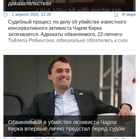
доказательствах
2 апреля 2026, 13:28
В мире
Судебный процесс по делу об убийстве известного
консервативного активиста Чарли Кирка
затягивается. Адвокаты обвиняемого, 22-летнего
Тайлера Робинсона, официально обратились к суду
с просьбой перенести предварительные слушания,
ранее запланированные на май. Защита мотивирует
это необходимостью детально изучить колоссальный
объем следственных материалов, а также
результаты анализа боеприпасов, которые могут
сыграть ключевую роль в оправдании их
подзащитного.
Обвиняемый в убийстве активиста Чарли
Кирка впервые лично предстал перед судом