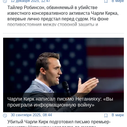
12 декабря 2025, 12:47
В мире
Тайлер Робинсон, обвиняемый в убийстве
известного консервативного активиста Чарли Кирка,
впервые лично предстал перед судом. На фоне
противостояния между стороной защиты и
средствами массовой информации судья в четверг
принял решение разрешить присутствие камер в
зале суда, удовлетворив требование о прозрачности
процесса.
Чарли Кирк написал письмо Нетанияху: «Вы
проиграли информационную войну»
30 сентября 2025, 08:44
В мире
Убитый Чарли Кирк подготовил письмо премьер-