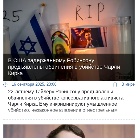
В США задержанному Робинсону
предъявлены обвинения в убийстве Чарли
Кирка
16 сентября 2025, 23:06
В мире
22-летнему Тайлеру Робинсону предъявлены
обвинения в убийстве консервативного активиста
Чарли Кирка. Ему инкриминируют умышленное
убийство, незаконное владение огнестрельным
оружием, воспрепятствование правосудию и ряд
других преступлений.