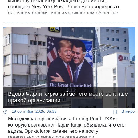
министру Нетанияху незадолго до смерти ,
сообщает New York Post. В письме говорилось о
растущем неприятии в американском обществе
Израиля и его действий в Секторе Газа во время
войны.
Вдова Чарли Кирка займет его место во главе
правой организации
19 сентября 2025, 06:35
В мире
Молодежная организация «Turning Point USA»,
которую возглавлял Чарли Кирк, объявила, что его
вдова, Эрика Кирк, сменит его на посту
генерального директора организации.