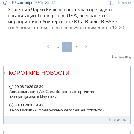
10 сентября 2025, 23:32
В мире
31-летний Чарли Кирк, основатель и президент
организации Turning Point USA, был ранен на
мероприятии в Университете Юта Вэлли. В ВУЗе
сообщили, что выстрел прозвучал примерно в 12:20
дня по местному времени с расстояния более 180
метров от места выступления.
<
«
1
»
>
1 страниц
КОРОТКИЕ НОВОСТИ
09.08.2026 08:30
Авиакомпания Air Canada вновь отсрочила
возвращение в Израиль
08.08.2026 14:43
Тело мужчины обнаружено сегодня на открытой
местности недалеко от Реховота
Вся лента
08.08.2026 11:02
Трое убитых в результате российской ракетной атаки по