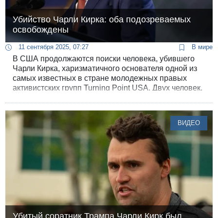
Убийство Чарли Кирка: оба подозреваемых
освобождены
11 сентября 2025, 07:27
В мире
В США продолжаются поиски человека, убившего
Чарли Кирка, харизматичного основателя одной из
самых известных в стране молодежных правых
активистских групп Turning Point USA. Двух человек,
которые ранее были задержаны для допроса,
отпустили.
ВИДЕО
Убитый соратник Трампа Чарли Кирк был