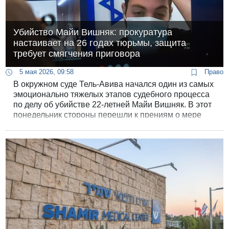
Убийство Майи Вишняк: прокуратура
настаивает на 26 годах тюрьмы, защита
требует смягчения приговора
5 мая 2026, 09:58
Право
В окружном суде Тель-Авива начался один из самых
эмоционально тяжелых этапов судебного процесса
по делу об убийстве 22-летней Майи Вишняк. В этот
понедельник стороны перешли к прениям о мере
наказания для Амита Альмога, который спустя
шесть лет после совершения преступления признал
свою вину в рамках судебной сделки.