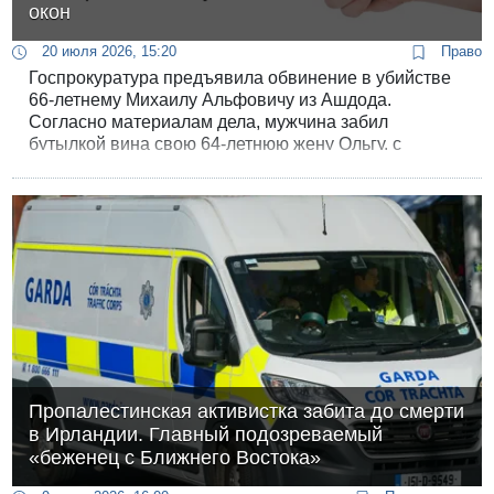
окон
20 июля 2026, 15:20
Право
Госпрокуратура предъявила обвинение в убийстве
66-летнему Михаилу Альфовичу из Ашдода.
Согласно материалам дела, мужчина забил
бутылкой вина свою 64-летнюю жену Ольгу, с
которой состоял в браке 42 года, после чего в
течение двух суток не вызывал экстренные службы,
оставив истекающую кровью супругу в закрытой
квартире умирать.
Пропалестинская активистка забита до смерти
в Ирландии. Главный подозреваемый
«беженец с Ближнего Востока»