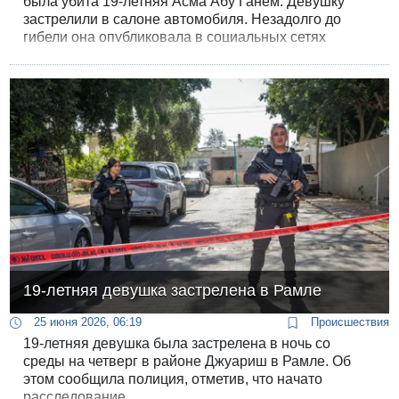
была убита 19-летняя Асма Абу Ганем. Девушку
застрелили в салоне автомобиля. Незадолго до
гибели она опубликовала в социальных сетях
сообщение: «Если я умру - знайте, кто меня убил».
По предварительной версии следствия, девушку
заманили в город, устроив засаду. До этого Асма
уехала из Рамлы, пытаясь скрыться от
преследователей.
19-летняя девушка застрелена в Рамле
25 июня 2026, 06:19
Происшествия
19-летняя девушка была застрелена в ночь со
среды на четверг в районе Джуариш в Рамле. Об
этом сообщила полиция, отметив, что начато
расследование.