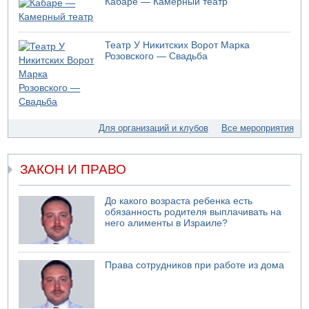
Кабаре — Камерный театр
07.08.2026 17:51
БАГАЦ отказался заморозить лишение налоговых льгот
для уклонистов-харедим
Театр У Никитских Ворот Марка
07.08.2026 17:48
Розовского — Свадьба
В Иерусалиме водитель врезался в забор и серьезно
пострадал
07.08.2026 13:47
Ливанская армия сообщила о ранении солдата
07.08.2026 13:39
Для организаций и клубов
Все мероприятия
Моджтаба Хаменеи в плохом состоянии
07.08.2026 11:55
Министр обороны ушел с заседания кабинета на
ЗАКОН И ПРАВО
свадьбу
07.08.2026 11:05
До какого возраста ребенка есть
Саудовская Аравия опасается нападения хуситов и
обязанность родителя выплачивать на
иракских ополченцев
него алименты в Израиле?
Права сотрудников при работе из дома