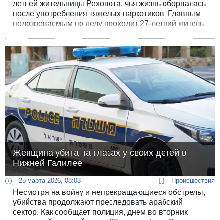
летней жительницы Реховота, чья жизнь оборвалась
после употребления тяжелых наркотиков. Главным
подозреваемым по делу проходит 27-летний житель
Мевасерет-Циона. Мировой суд Иерусалима
продлил его арест по подозрению в причинении
смерти по легкомыслию.
Женщина убита на глазах у своих детей в
Нижней Галилее
25 марта 2026, 08:03
Происшествия
Несмотря на войну и непрекращающиеся обстрелы,
убийства продолжают преследовать арабский
сектор. Как сообщает полиция, днем во вторник