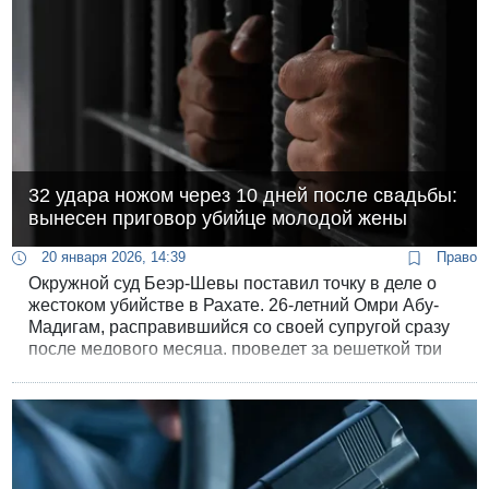
32 удара ножом через 10 дней после свадьбы:
вынесен приговор убийце молодой жены
20 января 2026, 14:39
Право
Окружной суд Беэр-Шевы поставил точку в деле о
жестоком убийстве в Рахате. 26-летний Омри Абу-
Мадигам, расправившийся со своей супругой сразу
после медового месяца, проведет за решеткой три
десятилетия.