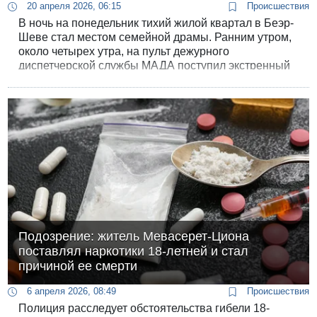
20 апреля 2026, 06:15
Происшествия
В ночь на понедельник тихий жилой квартал в Беэр-
Шеве стал местом семейной драмы. Ранним утром,
около четырех утра, на пульт дежурного
диспетчерской службы МАДА поступил экстренный
вызов. Сообщалось о тяжелом инциденте с
применением насилия в жилом доме на улице
Мекор Хаим.
Подозрение: житель Мевасерет-Циона
поставлял наркотики 18-летней и стал
причиной ее смерти
6 апреля 2026, 08:49
Происшествия
Полиция расследует обстоятельства гибели 18-