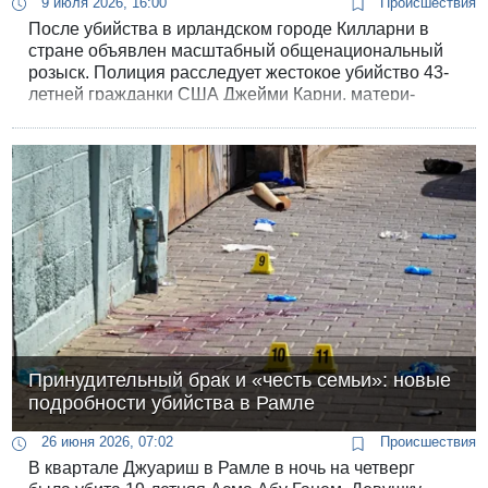
9 июля 2026, 16:00
Происшествия
После убийства в ирландском городе Килларни в
стране объявлен масштабный общенациональный
розыск. Полиция расследует жестокое убийство 43-
летней гражданки США Джейми Карни, матери-
одиночки, тело которой было найдено в ее
собственной постели. Главным подозреваемым по
делу проходит знакомый погибшей - молодой
выходец с Ближнего Востока.
Принудительный брак и «честь семьи»: новые
подробности убийства в Рамле
26 июня 2026, 07:02
Происшествия
В квартале Джуариш в Рамле в ночь на четверг