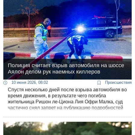
Полиция считает взрыв автомобиля на шоссе
Аялон делом рук наемных киллеров
10 июня 2026, 08:02
Происшествия
Спустя несколько дней после взрыва автомобиля во
время движения, в результате чего погибла
жительница Ришон ле-Циона Лия Офри Малка, суд
частично снял запрет на публикацию подробностей
дела, обнародовав имя главного подозреваемого.
Как и предполагалось, им оказался бывший супруг
погибшей, с которым она находилась в процессе
развода, 37-летний Хен Коэн.