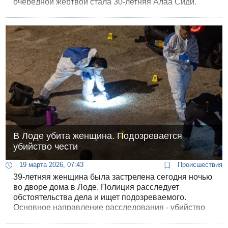
очередной жертвой стала 30-летняя Алаа Сиди.
В Лоде убита женщина. Подозревается
убийство чести
19 марта 2026, 07:43
Происшествия
39-летняя женщина была застрелена сегодня ночью
во дворе дома в Лоде. Полиция расследует
обстоятельства дела и ищет подозреваемого.
Основное направление расследования - убийство
чести.