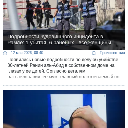
Подробности чудовищного инцидента в
Рамле: 1 убитая, 6 раненых - все женщины
12 мая 2026, 08:40
Происшествия
Появились новые подробности по делу об убийстве
30-летней Ранин аль-Абид в собственном доме на
глазах у ее детей. Согласно деталям
расследования, ее муж, главный подозреваемый по
делу, прибыл к дому вместе со своим братом рано
утром. Внутри дома разыгралась кровавая драма:
мужчина застрелил свою жену Ранин и открыл огонь
по находившимся там же родственницам.