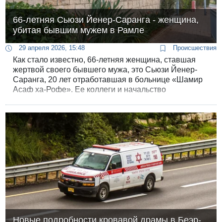
66-летняя Сьюзи Йенер-Саранга - женщина,
убитая бывшим мужем в Рамле
29 апреля 2026, 15:48
Происшествия
Как стало известно, 66-летняя женщина, ставшая
жертвой своего бывшего мужа, это Сьюзи Йенер-
Саранга, 20 лет отработавшая в больнице «Шамир
Асаф ха-Рофе». Ее коллеги и начальство
шокированы произошедшим. Соседи ее бывшего
мужа “ничего такого не замечали”.
Новые подробности кровавой драмы в Беэр-