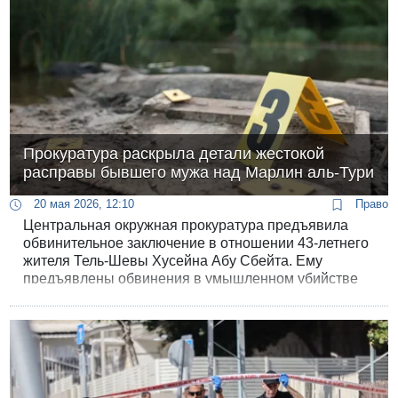
Прокуратура раскрыла детали жестокой
расправы бывшего мужа над Марлин аль-Тури
20 мая 2026, 12:10
Право
Центральная окружная прокуратура предъявила
обвинительное заключение в отношении 43-летнего
жителя Тель-Шевы Хусейна Абу Сбейта. Ему
предъявлены обвинения в умышленном убийстве
своей бывшей супруги Марлин аль-Тури при
отягчающих обстоятельствах, а также в поджоге,
умышленном создании помех судебному
разбирательству и уничтожении улик. Следственные
материалы описывают хладнокровную, поэтапно
спланированную и изощренную расправу.