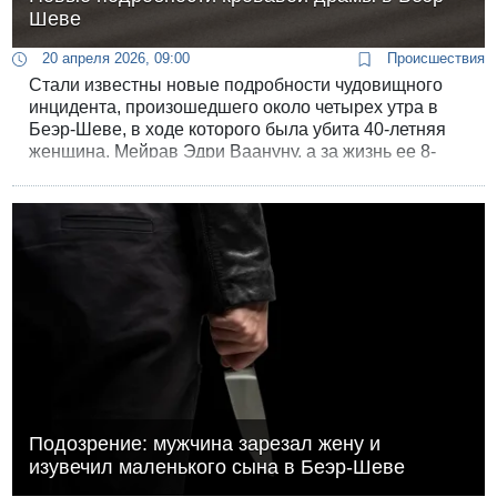
Шеве
20 апреля 2026, 09:00
Происшествия
Стали известны новые подробности чудовищного
инцидента, произошедшего около четырех утра в
Беэр-Шеве, в ходе которого была убита 40-летняя
женщина, Мейрав Эдри Ваануну, а за жизнь ее 8-
летнего сына, получившего многочисленные
ножевые ранения, до сих пор борются врачи
больницы “Сорока”.
Подозрение: мужчина зарезал жену и
изувечил маленького сына в Беэр-Шеве