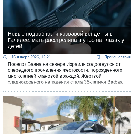
Новые подробности кровавой вендетты в
Галилее: мать расстреляна в упор на глазах у
детей
15 января 2026, 12:21
Происшествия
Поселок Баана на севере Израиля содрогнулся от
очередного проявления жестокости, порожденного
многолетней клановой враждой. Жертвой
хладнокровного нападения стала 35-летняя Вафаа
Хасарма, чья семья уже несколько лет находится
под прицелом наемных убийц.