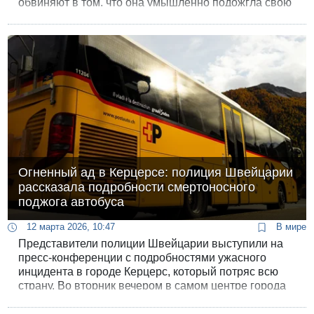
обвиняют в том, что она умышленно подожгла свою
квартиру, что привело к гибели пожилого соседа,
ранениям еще нескольких человек и масштабному
материальному ущербу.
Огненный ад в Керцерсе: полиция Швейцарии
рассказала подробности смертоносного
поджога автобуса
12 марта 2026, 10:47
В мире
Представители полиции Швейцарии выступили на
пресс-конференции с подробностями ужасного
инцидента в городе Керцерс, который потряс всю
страну. Во вторник вечером в самом центре города
вспыхнул пассажирский автобус, погибли шесть
человек и трое находятся в реанимации в