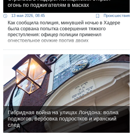
огонь по поджигателям в масках
13 мая 2026, 08:45
Происшествия
Как сообщила полиция, минувшей ночью в Хадере
была сорвана попытка совершения тяжкого
преступления: офицер полиции применил
огнестрельное оружие против двоих
подозреваемых, застигнутых на месте
преступления. В ходе идентификации
подозреваемых выяснились интересные детали.
Гибридная война на улицах Лондона: волна
поджогов, вербовка подростков и иранский
след