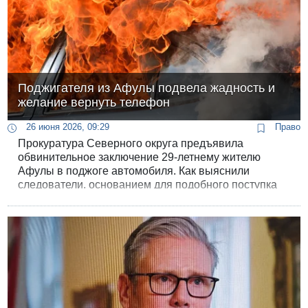
Поджигателя из Афулы подвела жадность и
желание вернуть телефон
26 июня 2026, 09:29
Право
Прокуратура Северного округа предъявила
обвинительное заключение 29-летнему жителю
Афулы в поджоге автомобиля. Как выяснили
следователи, основанием для подобного поступка
стал “любовный треугольник” и желание мести, а
поймать подозреваемого смогли благодаря его
желанию вернуть потерянное имущество.