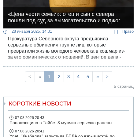
«Цена чести семьи»: отец и сын с севера
пошли под суд за вымогательство и поджог
28 января 2026, 14:01
Право
Прокуратура Северного округа предъявила
серьезные обвинения группе лиц, которые
превратили жизнь молодого человека в кошмар из-
за его романтических отношений. В центре дела -
отец и сын, решившие «монетизировать» семейную
честь.
<
«
1
2
3
4
5
»
>
5 страниц
КОРОТКИЕ НОВОСТИ
07.08.2026 20:43
Поножовщина в Тайбе: 3 мужчин серьезно ранены
07.08.2026 20:41
Ynet: "Хизбалла" запустила БПЛА со взрывчаткой по