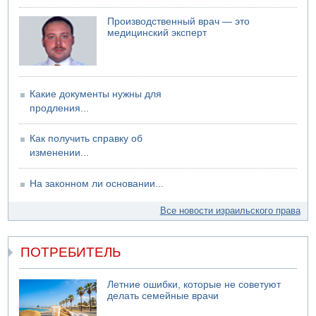
Возле Кирьят-Арбы пожар на местности
Производственный врач — это
06.08.2026 12:06
медицинский эксперт
США не будут давить на Израиль в вопросе Ливана
06.08.2026 11:41
Трое подростков ограбили сексшоп в Холоне
Какие документы нужны для
продления...
Как получить справку об
изменении...
На законном ли основании...
Все новости израильского права
ПОТРЕБИТЕЛЬ
Летние ошибки, которые не советуют
делать семейные врачи