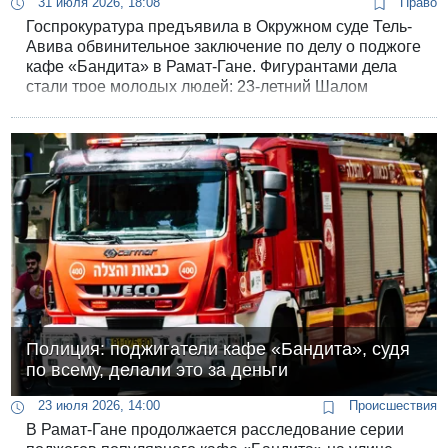
31 июля 2026, 18:08
Право
Госпрокуратура предъявила в Окружном суде Тель-
Авива обвинительное заключение по делу о поджоге
кафе «Бандита» в Рамат-Гане. Фигурантами дела
стали трое молодых людей: 23-летний Шалом
Элияху Хершлег, 18-летний Уриэль Бен-Абу из
Бейтар-Илита, а также 16-летний подросток, имя
которого не разглашается.
Полиция: поджигатели кафе «Бандита», судя
по всему, делали это за деньги
23 июля 2026, 14:00
Происшествия
В Рамат-Гане продолжается расследование серии