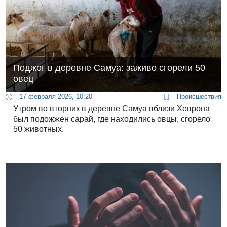
Поджог в деревне Самуа: заживо сгорели 50
овец
17 февраля 2026, 10:20
Происшествия
Утром во вторник в деревне Самуа вблизи Хеврона
был подожжен сарай, где находились овцы, сгорело
50 животных.