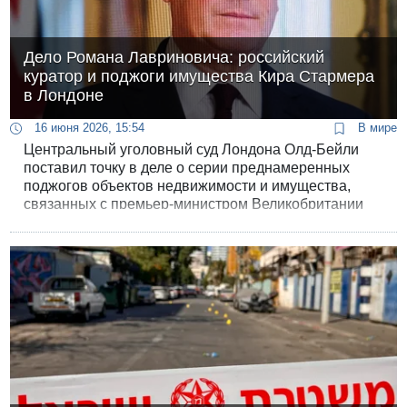
Дело Романа Лавриновича: российский
куратор и поджоги имущества Кира Стармера
в Лондоне
16 июня 2026, 15:54
В мире
Центральный уголовный суд Лондона Олд-Бейли
поставил точку в деле о серии преднамеренных
поджогов объектов недвижимости и имущества,
связанных с премьер-министром Великобритании
Киром Стармером. Несмотря на вынесенные
приговоры, главные вопросы дела остались
открытыми: кто на самом деле управлял действиями
поджигателей и почему британская правовая
система оказалась не готова официально заявить о
“государственном следе”?