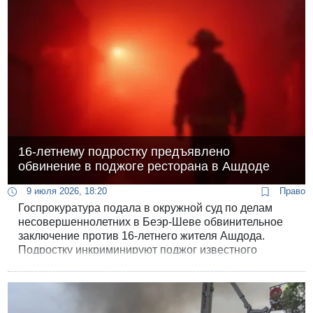
войной преступных кланов в районе Большого Тель-
Авива.
16-летнему подростку предъявлено
обвинение в поджоге ресторана в Aшдоде
9 июля 2026, 18:20
Право
Госпрокуратура подала в окружной суд по делам
несовершеннолетних в Беэр-Шеве обвинительное
заключение против 16-летнего жителя Ашдода.
Подростку инкриминируют поджог известного
городского ресторана «Пескадо», умышленное
уничтожение имущества и взлом коммерческого
предприятия. Нападение, совершенное в прошлом
месяце, нанесло заведению серьезный