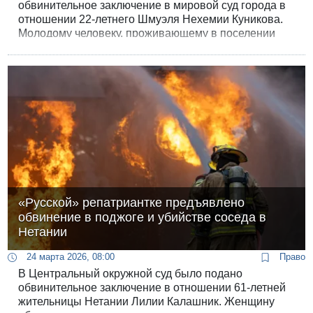
обвинительное заключение в мировой суд города в
отношении 22-летнего Шмуэля Нехемии Куникова.
Молодому человеку, проживающему в поселении
Бат-Аин, инкриминируется поджог, который привел к
колоссальным убыткам и уничтожению популярного
места отдыха в центре столицы.
«Русской» репатриантке предъявлено
обвинение в поджоге и убийстве соседа в
Нетании
24 марта 2026, 08:00
Право
В Центральный окружной суд было подано
обвинительное заключение в отношении 61-летней
жительницы Нетании Лилии Калашник. Женщину