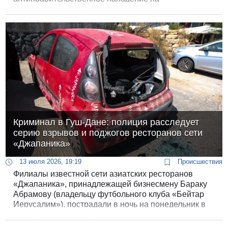
федеральный объект. Неизвестный мужчина
устроил поджог возле правительственного
комплекса на Федерал-Плаза.
Криминал в Гуш-Дане: полиция расследует
серию взрывов и поджогов ресторанов сети
«Джапаника»
13 июля 2026, 19:19
Происшествия
Филиалы известной сети азиатских ресторанов
«Джапаника», принадлежащей бизнесмену Бараку
Абрамову (владельцу футбольного клуба «Бейтар
Иерусалим»), пострадали в ночь на понедельник в
Кирьят-Оно и Рамат-Гане. Правоохранительные
органы напрямую связывают эти события с идущей