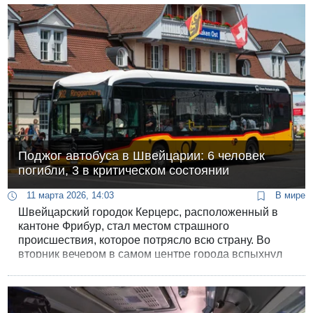
критическом состоянии.
Поджог автобуса в Швейцарии: 6 человек
погибли, 3 в критическом состоянии
11 марта 2026, 14:03
В мире
Швейцарский городок Керцерс, расположенный в
кантоне Фрибур, стал местом страшного
происшествия, которое потрясло всю страну. Во
вторник вечером в самом центре города вспыхнул
пассажирский автобус. По предварительным
данным властей, инцидент унес жизни как минимум
шести человек и может иметь криминальную
подоплеку.