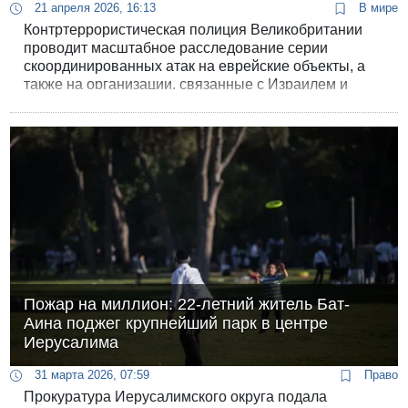
21 апреля 2026, 16:13
В мире
Контртеррористическая полиция Великобритании
проводит масштабное расследование серии
скоординированных атак на еврейские объекты, а
также на организации, связанные с Израилем и
иранскими диссидентами. С конца марта на северо-
западе Лондона зафиксирована волна поджогов.
Власти заявляют о признаках действия иранских
структур, которые используют местных
преступников в качестве прокси-сил.
Пожар на миллион: 22-летний житель Бат-
Аина поджег крупнейший парк в центре
Иерусалима
31 марта 2026, 07:59
Право
Прокуратура Иерусалимского округа подала