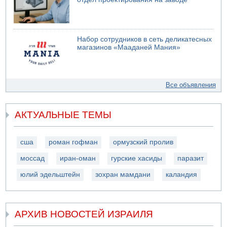
Набор сотрудников в сеть деликатесных
магазинов «Мааданей Мания»
Все объявления
АКТУАЛЬНЫЕ ТЕМЫ
сша
роман гофман
ормузский пролив
моссад
иран-оман
гурские хасиды
паразит
юлий эдельштейн
зохран мамдани
каландия
АРХИВ НОВОСТЕЙ ИЗРАИЛЯ