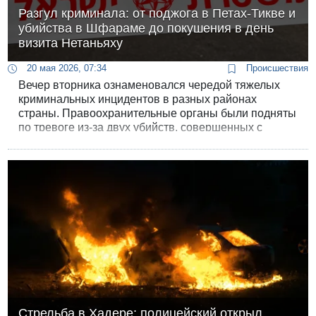
Разгул криминала: от поджога в Петах-Тикве и
убийства в Шфараме до покушения в день
визита Нетаньяху
20 мая 2026, 07:34
Происшествия
Вечер вторника ознаменовался чередой тяжелых
криминальных инцидентов в разных районах
страны. Правоохранительные органы были подняты
по тревоге из-за двух убийств, совершенных с
особой жестокостью, и одного вооруженного
покушения, которое произошло прямо во время
официального государственного визита.
Стрельба в Хадере: полицейский открыл