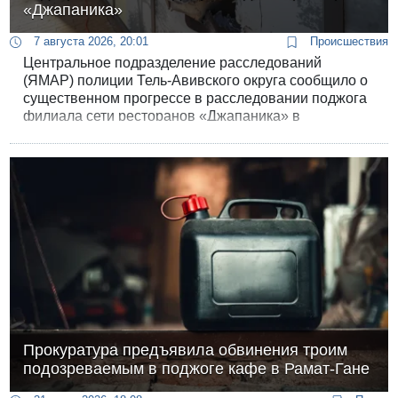
«Джапаника»
7 августа 2026, 20:01
Происшествия
Центральное подразделение расследований
(ЯМАР) полиции Тель-Авивского округа сообщило о
существенном прогрессе в расследовании поджога
филиала сети ресторанов «Джапаника» в
Гиватаиме. В рамках уголовного дела, которое
правоохранители связывают с жестокой войной
между преступными группировками Мосли и
Джаруши, задержан второй 18-летний
подозреваемый.
Прокуратура предъявила обвинения троим
подозреваемым в поджоге кафе в Рамат-Гане