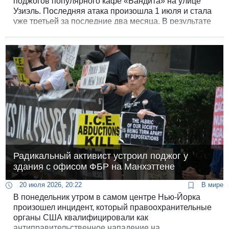
поджогов популярного кафе «Бандита» на улице
Узиэль. Последняя атака произошла 1 июля и стала
уже третьей за последние два месяца. В результате
ночного пожара серьезно пострадали фасад и
витрины заведения. По версии следствия, мотивом
систематических нападений стало неприятие
работы кафе по субботам со стороны радикально
настроенных групп.
Радикальный активист устроил поджог у
здания с офисом ФБР на Манхэттене
20 июля 2026, 20:22
В мире
В понедельник утром в самом центре Нью-Йорка
произошел инцидент, который правоохранительные
органы США квалифицировали как
антиправительственное нападение на