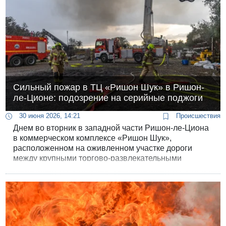
материальный ущерб и временно парализовало его
работу.
Сильный пожар в ТЦ «Ришон Шук» в Ришон-
ле-Ционе: подозрение на серийные поджоги
30 июня 2026, 14:21
Происшествия
Днем во вторник в западной части Ришон-ле-Циона
в коммерческом комплексе «Ришон Шук»,
расположенном на оживленном участке дороги
между крупными торгово-развлекательными
центрами «Каньон ха-Захав» и «Синема Сити»,
вспыхнул сильный пожар. В результате инцидента
пострадали люди, а руководство комплекса
выступило с резкими обвинениями в адрес
правоохранительных органов и муниципалитета,
заявив о преднамеренной серии поджогов.