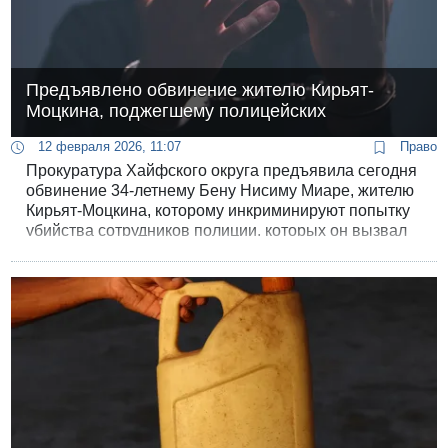
Предъявлено обвинение жителю Кирьят-
Моцкина, поджегшему полицейских
12 февраля 2026, 11:07
Право
Прокуратура Хайфского округа предъявила сегодня
обвинение 34-летнему Бену Нисиму Миаре, жителю
Кирьят-Моцкина, которому инкриминируют попытку
убийства сотрудников полиции, которых он вызвал
на место происшествия, после чего облил бензином
и поджег.